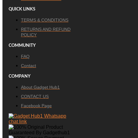
QUICK LINKS
TERMS & CONDITIONS
RETURNS AND REFUND
POLICY
COMMUNITY
FAQ
Contact
COMPANY
About Gadget Hub1
CONTACT US
Facebook Page