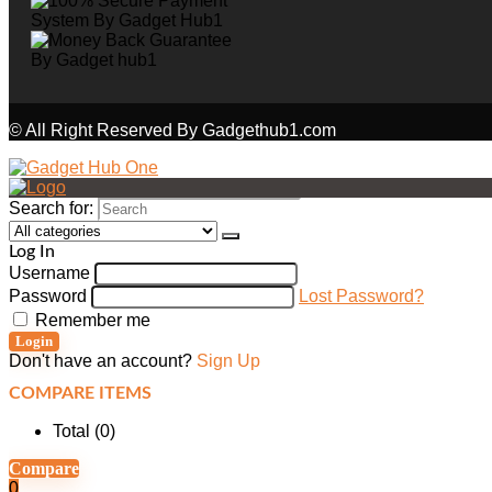
© All Right Reserved By Gadgethub1.com
Search for:
Log In
Username
Password
Lost Password?
Remember me
Login
Don't have an account?
Sign Up
COMPARE ITEMS
Total (
0
)
Compare
0