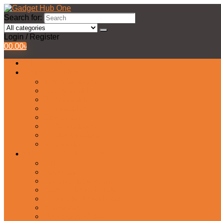
Search for:
Login / Register
0
0.00
৳
All Products
Watches Collection
Men’s Watches
Ladies Watch
Smart Watch
Pair Watches
Stopwatch
Bridal Watches
Fastrack Watches
Kids Watch
Headphone & Earphone
Airbuds
Neckband
Gaming Headphone
Earbud Headphones
Bluetooth Headphone
Earphones
Headphone Stand