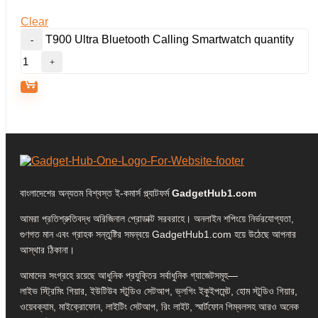
Clear
T900 Ultra Bluetooth Calling Smartwatch quantity
বাংলাদেশের অন্যতম বিশ্বস্ত ই-কমার্স প্ল্যাটফর্ম
GadgetHub1.com
আমরা প্রতিশ্রুতিবদ্ধ অরিজিনাল প্রোডাক্ট সরবরাহে। অনলাইন শপিংয়ে নির্ভরযোগ্যতা,
গুণগত মান এবং গ্রাহক সন্তুষ্টির সমন্বয়ে GadgetHub1.com হয়ে উঠেছে আপনার
আস্থার ঠিকানা।
আমাদের সংগ্রহে রয়েছে আধুনিক প্রযুক্তির সর্বাধুনিক গ্যাজেটসমূহ—
লাইভ স্ট্রিমিং গিয়ার, ইউটিউব স্টুডিও সেটআপ, ভ্লগিং ইকুইপমেন্ট, হোম স্টুডিও গিয়ার,
ওয়েবক্যাম, মাইক্রোফোন, লাইটিং সেটআপ, রিং লাইট, স্মার্টফোন গিম্বলসহ আরও অনেক