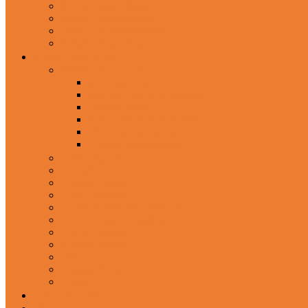
In-Ear Headphone
Wired Headphones
Over-Ear Headphones
Sports Headphone
Home Appliances
Mobile Accessories
Memory Cards
Mobile Holder & Mounts
Power Bank
Selfie Stick & Monopods
Outdoors & Sports
Phone Accessories
Rechargeable Fan
Router
Kitchen Hood
Rice Cookers
Blender, Mixer & Grinder
Coffee Maker Machines
Curry Cooker
Electric kettle
Fryer
Frypan/Tawa
Juicer
Login/Register