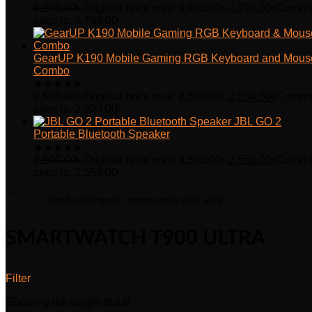
4,990.00
৳
Original price was: 4,990.00৳.
4,790.00
৳
Curren
price is: 4,790.00৳.
GearUP K190 Mobile Gaming RGB Keyboard and Mous
Combo
★
★
★
★
★
2,500.00
৳
Original price was: 2,500.00৳.
2,200.00
৳
Curren
price is: 2,200.00৳.
JBL GO 2
Portable Bluetooth Speaker
★
★
★
★
★
3,500.00
৳
Original price was: 3,500.00৳.
2,550.00
৳
Curren
price is: 2,550.00৳.
Home
Products tagged “smartwatch t900 ultra”
SMARTWATCH T900 ULTRA
Filter
Showing the single result