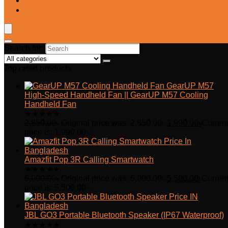
Blog
Wishlist
Search for:
Top rated products
GearUP M57
High-Speed Handheld Fan || GearUP M57 Cooling
Handheld Fan
★
★
★
★
★
2,850.00
৳
Original price was: 2,850.00৳.
1,990.00
৳
Curren
price is: 1,990.00৳.
Amazfit Pop 3R Calling Smartwatch
★
★
★
★
★
6,000.00
৳
Original price was: 6,000.00৳.
5,500.00
৳
Curren
price is: 5,500.00৳.
JBL GO3 Portable Bluetooth Speaker (IP67 Waterproof)
★
★
★
★
★