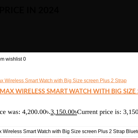
RICE IN 2024
m wishlist
0
MAX WIRELESS SMART WATCH WITH BIG SIZE 
ice was: 4,200.00৳.
3,150.00
৳
Current price is: 3,15
ireless Smart Watch with Big Size screen Plus 2 Strap Blueto