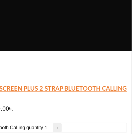
SCREEN PLUS 2 STRAP BLUETOOTH CALLING
0.00৳.
oth Calling quantity