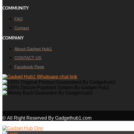
COMMUNITY
FAQ
Contact
COMPANY
About Gadget Hub1
CONTACT US
Facebook Page
© All Right Reserved By Gadgethub1.com