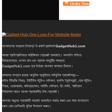
Order Now
বাংলাদেশের অন্যতম বিশ্বস্ত ই-কমার্স প্ল্যাটফর্ম
GadgetHub1.com
আমরা প্রতিশ্রুতিবদ্ধ অরিজিনাল প্রোডাক্ট সরবরাহে। অনলাইন শপিংয়ে
নির্ভরযোগ্যতা, গুণগত মান এবং গ্রাহক সন্তুষ্টির সমন্বয়ে
GadgetHub1.com হয়ে উঠেছে আপনার আস্থার ঠিকানা।
আমাদের সংগ্রহে রয়েছে আধুনিক প্রযুক্তির সর্বাধুনিক গ্যাজেটসমূহ—
লাইভ স্ট্রিমিং গিয়ার, ইউটিউব স্টুডিও সেটআপ, ভ্লগিং ইকুইপমেন্ট, হোম স্টুডিও
গিয়ার, ওয়েবক্যাম, মাইক্রোফোন, লাইটিং সেটআপ, রিং লাইট, স্মার্টফোন
গিম্বলসহ আরও অনেক প্রয়োজনীয় টেক প্রোডাক্ট।
আপনার পছন্দের গ্যাজেটটি সহজেই অনলাইনে অর্ডার করুন এবং সারা বাংলাদেশে
দ্রুত হোম ডেলিভারি সুবিধা উপভোগ করুন।