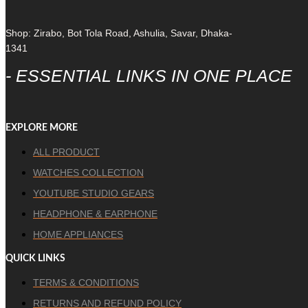
Shop: Zirabo, Bot Tola Road, Ashulia, Savar, Dhaka-
1341
- ESSENTIAL LINKS IN ONE PLACE
EXPLORE MORE
ALL PRODUCT
WATCHES COLLECTION
YOUTUBE STUDIO GEARS
HEADPHONE & EARPHONE
HOME APPLIANCES
QUICK LINKS
TERMS & CONDITIONS
RETURNS AND REFUND POLICY