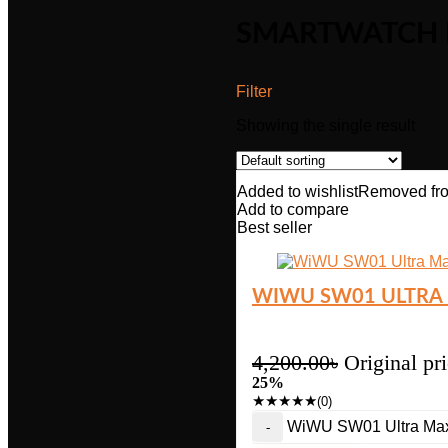
SMARTWATCH P
Filter
Showing the single result
Added to wishlist
Removed fro
Add to compare
Best seller
WIWU SW01 ULTRA 
4,200.00
৳
Original pr
25%
★
★
★
★
★
(0)
WiWU SW01 Ultra Max W