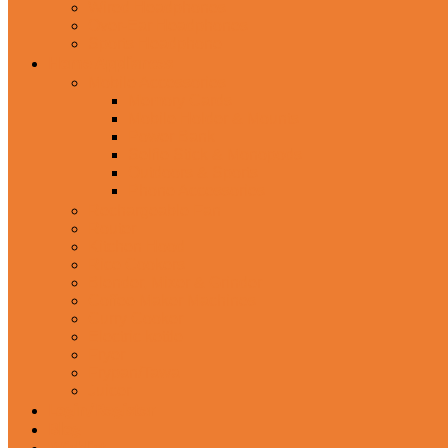
Wired Headphones
Over-Ear Headphones
Sports Headphone
Home Appliances
Mobile Accessories
Memory Cards
Mobile Holder & Mounts
Power Bank
Selfie Stick & Monopods
Outdoors & Sports
Phone Accessories
Rechargeable Fan
Router
Kitchen Hood
Rice Cookers
Blender, Mixer & Grinder
Coffee Maker Machines
Curry Cooker
Electric kettle
Fryer
Frypan/Tawa
Juicer
Login/Register
Blog