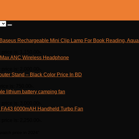
Baseus Rechargeable Mini Clip Lamp For Book Reading, Aquar
 price is: 1,150.00৳.
Max ANC Wireless Headphone
 price is: 2,000.00৳.
outer Stand – Black Color Price In BD
rice is: 750.00৳.
e lithium battery camping fan
 price is: 3,000.00৳.
fe FA43 6000mAH Handheld Turbo Fan
 price is: 2,250.00৳.
watch price in 2024”