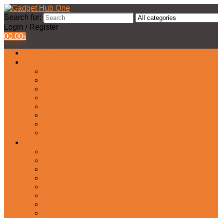
Search for:
Login / Register
0
0.00
৳
All Products
Watches Collection
Men’s Watches
Ladies Watch
Smart Watch
Pair Watches
Stopwatch
Bridal Watches
Fastrack Watches
Kids Watch
Headphone & Earphone
Airbuds
Neckband
Gaming Headphone
Earbud Headphones
Bluetooth Headphone
Earphones
Headphone Stand
In-Ear Headphone