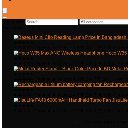
Wishlist
Search for:
Top rated products
★
★
★
★
★
1,500.00
৳
Original price was: 1,500.00৳.
1,150.00
৳
Current
Hoco W35 
★
★
★
★
★
2,500.00
৳
Original price was: 2,500.00৳.
2,000.00
৳
Current
Metal R
★
★
★
★
★
1,000.00
৳
Original price was: 1,000.00৳.
750.00
৳
Current p
Rechargeabl
★
★
★
★
★
4,000.00
৳
Original price was: 4,000.00৳.
3,000.00
৳
Current
JisuLi
★
★
★
★
★
2,500.00
৳
Original price was: 2,500.00৳.
2,250.00
৳
Current
Home
Products tagged “smart