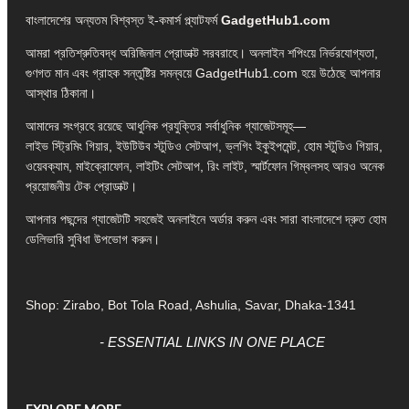
বাংলাদেশের অন্যতম বিশ্বস্ত ই-কমার্স প্ল্যাটফর্ম
GadgetHub1.com
আমরা প্রতিশ্রুতিবদ্ধ অরিজিনাল প্রোডাক্ট সরবরাহে। অনলাইন শপিংয়ে নির্ভরযোগ্যতা,
গুণগত মান এবং গ্রাহক সন্তুষ্টির সমন্বয়ে GadgetHub1.com হয়ে উঠেছে আপনার
আস্থার ঠিকানা।
আমাদের সংগ্রহে রয়েছে আধুনিক প্রযুক্তির সর্বাধুনিক গ্যাজেটসমূহ—
লাইভ স্ট্রিমিং গিয়ার, ইউটিউব স্টুডিও সেটআপ, ভ্লগিং ইকুইপমেন্ট, হোম স্টুডিও গিয়ার,
ওয়েবক্যাম, মাইক্রোফোন, লাইটিং সেটআপ, রিং লাইট, স্মার্টফোন গিম্বলসহ আরও অনেক
প্রয়োজনীয় টেক প্রোডাক্ট।
আপনার পছন্দের গ্যাজেটটি সহজেই অনলাইনে অর্ডার করুন এবং সারা বাংলাদেশে দ্রুত হোম
ডেলিভারি সুবিধা উপভোগ করুন।
Shop: Zirabo, Bot Tola Road, Ashulia, Savar, Dhaka-1341
- ESSENTIAL LINKS IN ONE PLACE