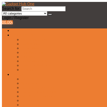
Search for:
Login / Register
0
0.00
৳
All Products
Watches Collection
Men’s Watches
Ladies Watch
Smart Watch
Pair Watches
Stopwatch
Bridal Watches
Fastrack Watches
Kids Watch
Headphone & Earphone
Airbuds
Neckband
Gaming Headphone
Earbud Headphones
Bluetooth Headphone
Earphones
Headphone Stand