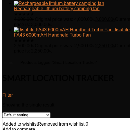
Rechargeable lithium battery camping fan
★
★
★
★
★
4,000.00
৳
Original price was: 4,000.00৳.
3,000.00
৳
Curren
price is: 3,000.00৳.
JisuLife
FA43 6000mAH Handheld Turbo Fan
★
★
★
★
★
2,500.00
৳
Original price was: 2,500.00৳.
2,250.00
৳
Curren
price is: 2,250.00৳.
Home
Products tagged “Smart Location Tracker”
SMART LOCATION TRACKER
Filter
Showing the single result
Added to wishlist
Removed from wishlist
0
Add to compare