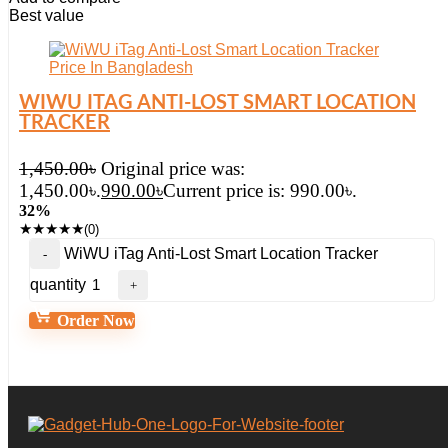
Best value
WIWU ITAG ANTI-LOST SMART LOCATION
TRACKER
1,450.00
৳
Original price was:
1,450.00৳.
990.00
৳
Current price is: 990.00৳.
32%
★
★
★
★
★
(0)
WiWU iTag Anti-Lost Smart Location Tracker
quantity
Order Now