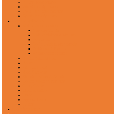
In-Ear Headphone
Wired Headphones
Over-Ear Headphones
Sports Headphone
Home Appliances
Mobile Accessories
Memory Cards
Mobile Holder & Mounts
Power Bank
Selfie Stick & Monopods
Outdoors & Sports
Phone Accessories
Rechargeable Fan
Router
Kitchen Hood
Rice Cookers
Blender, Mixer & Grinder
Coffee Maker Machines
Curry Cooker
Electric kettle
Fryer
Frypan/Tawa
Juicer
Login/Register