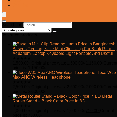
Blog
Wishlist
Search for:
Top rated products
Baseus Rechargeable Mini Clip Lamp For Book Readin
Aquarium, Laptop Keybaord Light Portable And Useful
★
★
★
★
★
1,500.00
৳
Original price was: 1,500.00৳.
1,150.00
৳
Curren
price is: 1,150.00৳.
Hoco W35
Max ANC Wireless Headphone
★
★
★
★
★
2,500.00
৳
Original price was: 2,500.00৳.
2,000.00
৳
Curren
price is: 2,000.00৳.
Metal
Router Stand – Black Color Price In BD
★
★
★
★
★
1,000.00
৳
Original price was: 1,000.00৳.
750.00
৳
Current
price is: 750.00৳.