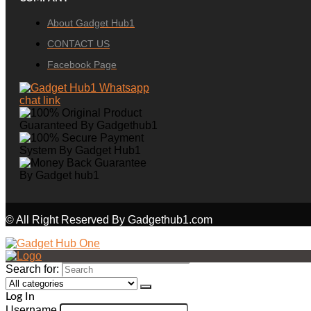
About Gadget Hub1
CONTACT US
Facebook Page
© All Right Reserved By Gadgethub1.com
Search for:
Log In
Username