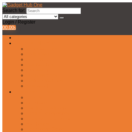
Search for:
Login / Register
0
0.00
৳
All Products
Watches Collection
Men’s Watches
Ladies Watch
Smart Watch
Pair Watches
Stopwatch
Bridal Watches
Fastrack Watches
Kids Watch
Headphone & Earphone
Airbuds
Neckband
Gaming Headphone
Earbud Headphones
Bluetooth Headphone
Earphones
Headphone Stand