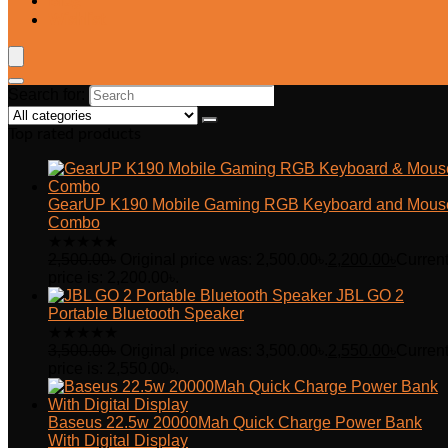
Blog
Wishlist
Search for:
Top rated products
GearUP K190 Mobile Gaming RGB Keyboard and Mous
Combo
★
★
★
★
★
2,500.00
৳
Original price was: 2,500.00৳.
2,200.00
৳
Curren
price is: 2,200.00৳.
JBL GO 2
Portable Bluetooth Speaker
★
★
★
★
★
3,500.00
৳
Original price was: 3,500.00৳.
2,550.00
৳
Curren
price is: 2,550.00৳.
Baseus 22.5w 20000Mah Quick Charge Power Bank
With Digital Display