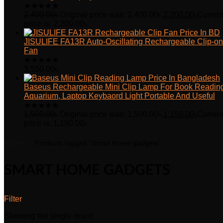
★
★
★
★
★
2,400.00
৳
Original price was: 2,400.00৳.
2,200.00
৳
Curren
price is: 2,200.00৳.
JISULIFE FA13R Auto-Oscillating Rechargeable Clip-on
Fan
★
★
★
★
★
3,550.00
৳
Baseus Rechargeable Mini Clip Lamp For Book Readin
Aquarium, Laptop Keybaord Light Portable And Useful
★
★
★
★
★
1,500.00
৳
Original price was: 1,500.00৳.
1,150.00
৳
Curren
price is: 1,150.00৳.
Home
Products tagged “Smart Home gadgets”
SMART HOME GADGETS
Filter
Showing the single result