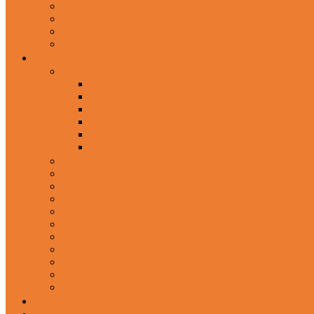
In-Ear Headphone
Wired Headphones
Over-Ear Headphones
Sports Headphone
Home Appliances
Mobile Accessories
Memory Cards
Mobile Holder & Mounts
Power Bank
Selfie Stick & Monopods
Outdoors & Sports
Phone Accessories
Rechargeable Fan
Router
Kitchen Hood
Rice Cookers
Blender, Mixer & Grinder
Coffee Maker Machines
Curry Cooker
Electric kettle
Fryer
Frypan/Tawa
Juicer
Login/Register