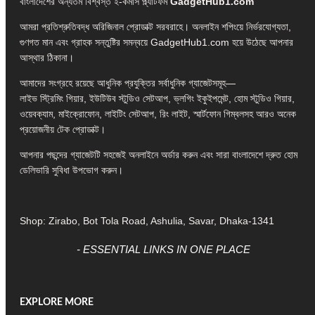
বাংলাদেশের অন্যতম বিশ্বস্ত ই-কমার্স প্ল্যাটফর্ম
GadgetHub1.com
আমরা প্রতিশ্রুতিবদ্ধ অরিজিনাল প্রোডাক্ট সরবরাহে। অনলাইন শপিংয়ে নির্ভরযোগ্যতা,
গুণগত মান এবং গ্রাহক সন্তুষ্টির সমন্বয়ে GadgetHub1.com হয়ে উঠেছে আপনার
আস্থার ঠিকানা।
আমাদের সংগ্রহে রয়েছে আধুনিক প্রযুক্তির সর্বাধুনিক গ্যাজেটসমূহ—
লাইভ স্ট্রিমিং গিয়ার, ইউটিউব স্টুডিও সেটআপ, ভ্লগিং ইকুইপমেন্ট, হোম স্টুডিও গিয়ার,
ওয়েবক্যাম, মাইক্রোফোন, লাইটিং সেটআপ, রিং লাইট, স্মার্টফোন গিম্বলসহ আরও অনেক
প্রয়োজনীয় টেক প্রোডাক্ট।
আপনার পছন্দের গ্যাজেটটি সহজেই অনলাইনে অর্ডার করুন এবং সারা বাংলাদেশে দ্রুত হোম
ডেলিভারি সুবিধা উপভোগ করুন।
Shop: Zirabo, Bot Tola Road, Ashulia, Savar, Dhaka-1341
- ESSENTIAL LINKS IN ONE PLACE
EXPLORE MORE