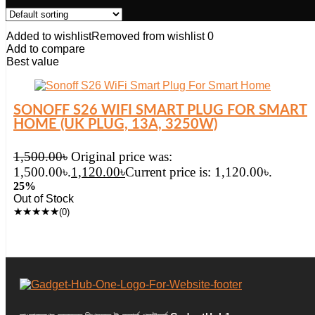
Added to wishlist
Removed from wishlist
0
Add to compare
Best value
SONOFF S26 WIFI SMART PLUG FOR SMART
HOME (UK PLUG, 13A, 3250W)
1,500.00
৳
Original price was:
1,500.00৳.
1,120.00
৳
Current price is: 1,120.00৳.
25%
Out of Stock
★
★
★
★
★
(0)