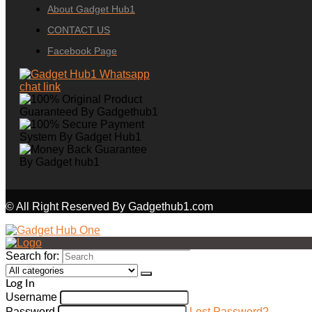
About Gadget Hub1
CONTACT US
Facebook Page
© All Right Reserved By Gadgethub1.com
Search for:
Log In
Username
Password
Lost Password?