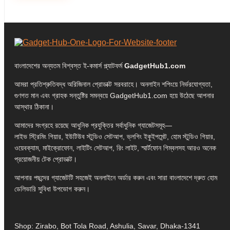
বাংলাদেশের অন্যতম বিশ্বস্ত ই-কমার্স প্ল্যাটফর্ম
GadgetHub1.com
আমরা প্রতিশ্রুতিবদ্ধ অরিজিনাল প্রোডাক্ট সরবরাহে। অনলাইন শপিংয়ে নির্ভরযোগ্যতা,
গুণগত মান এবং গ্রাহক সন্তুষ্টির সমন্বয়ে GadgetHub1.com হয়ে উঠেছে আপনার
আস্থার ঠিকানা।
আমাদের সংগ্রহে রয়েছে আধুনিক প্রযুক্তির সর্বাধুনিক গ্যাজেটসমূহ—
লাইভ স্ট্রিমিং গিয়ার, ইউটিউব স্টুডিও সেটআপ, ভ্লগিং ইকুইপমেন্ট, হোম স্টুডিও গিয়ার,
ওয়েবক্যাম, মাইক্রোফোন, লাইটিং সেটআপ, রিং লাইট, স্মার্টফোন গিম্বলসহ আরও অনেক
প্রয়োজনীয় টেক প্রোডাক্ট।
আপনার পছন্দের গ্যাজেটটি সহজেই অনলাইনে অর্ডার করুন এবং সারা বাংলাদেশে দ্রুত হোম
ডেলিভারি সুবিধা উপভোগ করুন।
Shop: Zirabo, Bot Tola Road, Ashulia, Savar, Dhaka-1341