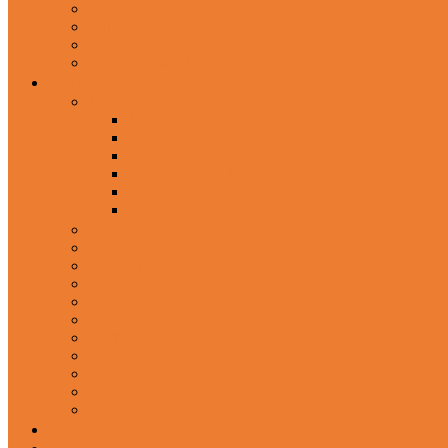
In-Ear Headphone
Wired Headphones
Over-Ear Headphones
Sports Headphone
Home Appliances
Mobile Accessories
Memory Cards
Mobile Holder & Mounts
Power Bank
Selfie Stick & Monopods
Outdoors & Sports
Phone Accessories
Rechargeable Fan
Router
Kitchen Hood
Rice Cookers
Blender, Mixer & Grinder
Coffee Maker Machines
Curry Cooker
Electric kettle
Fryer
Frypan/Tawa
Juicer
Login/Register