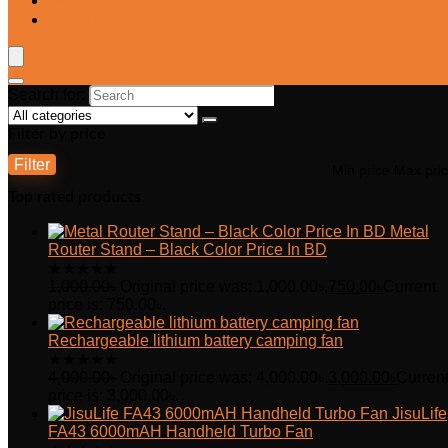
Blog
Wishlist
Search for:
Filter by price
Filter
Min price
Max pri
Top rated products
Metal
Router Stand – Black Color Price In BD
★
★
★
★
★
1,000.00
৳
Original price was: 1,000.00৳.
750.00
৳
Current
price is: 750.00৳.
Rechargeable lithium battery camping fan
★
★
★
★
★
4,000.00
৳
Original price was: 4,000.00৳.
3,000.00
৳
Curren
price is: 3,000.00৳.
JisuLife
FA43 6000mAH Handheld Turbo Fan