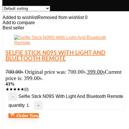
Added to wishlist
Removed from wishlist
0
Add to compare
Best seller
SELFIE STICK N09S WITH LIGHT AND
BLUETOOTH REMOTE
700.00
৳
Original price was: 700.00৳.
399.00
৳
Current
price is: 399.00৳.
43%
★
★
★
★
★
(0)
Selfie Stick N09S With Light And Bluetooth Remote
quantity
Order Now