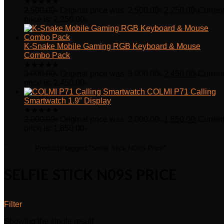
★
★
★
★
★
2,500.00
৳
Original price was: 2,500.00৳.
2,250.00
৳
Curren
price is: 2,250.00৳.
K-Snake Mobile Gaming RGB Keyboard & Mouse
Combo Pack
★
★
★
★
★
3,000.00
৳
Original price was: 3,000.00৳.
2,450.00
৳
Curren
price is: 2,450.00৳.
COLMI P71 Calling
Smartwatch 1.9″ Display
★
★
★
★
★
2,000.00
৳
Original price was: 2,000.00৳.
1,850.00
৳
Curren
price is: 1,850.00৳.
Home
Products tagged “Selfie Stick N09S Price”
SELFIE STICK N09S PRICE
Filter
Showing the single result