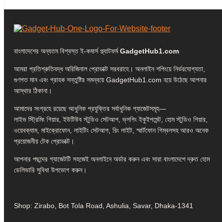
বাংলাদেশের অন্যতম বিশ্বস্ত ই-কমার্স প্ল্যাটফর্ম
GadgetHub1.com
আমরা প্রতিশ্রুতিবদ্ধ অরিজিনাল প্রোডাক্ট সরবরাহে। অনলাইন শপিংয়ে নির্ভরযোগ্যতা,
গুণগত মান এবং গ্রাহক সন্তুষ্টির সমন্বয়ে GadgetHub1.com হয়ে উঠেছে আপনার
আস্থার ঠিকানা।
আমাদের সংগ্রহে রয়েছে আধুনিক প্রযুক্তির সর্বাধুনিক গ্যাজেটসমূহ—
লাইভ স্ট্রিমিং গিয়ার, ইউটিউব স্টুডিও সেটআপ, ভ্লগিং ইকুইপমেন্ট, হোম স্টুডিও গিয়ার,
ওয়েবক্যাম, মাইক্রোফোন, লাইটিং সেটআপ, রিং লাইট, স্মার্টফোন গিম্বলসহ আরও অনেক
প্রয়োজনীয় টেক প্রোডাক্ট।
আপনার পছন্দের গ্যাজেটটি সহজেই অনলাইনে অর্ডার করুন এবং সারা বাংলাদেশে দ্রুত হোম
ডেলিভারি সুবিধা উপভোগ করুন।
Shop: Zirabo, Bot Tola Road, Ashulia, Savar, Dhaka-1341