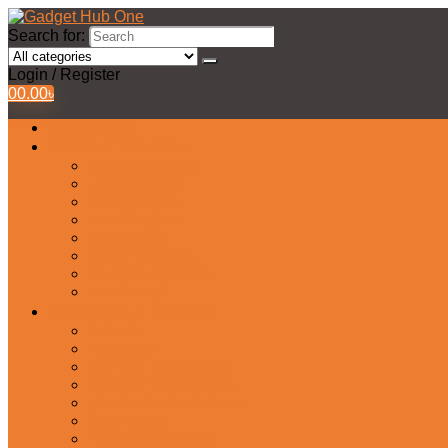
Search for:
Login / Register
0
0.00
৳
All Products
Watches Collection
Men’s Watches
Ladies Watch
Smart Watch
Pair Watches
Stopwatch
Bridal Watches
Fastrack Watches
Kids Watch
Headphone & Earphone
Airbuds
Neckband
Gaming Headphone
Earbud Headphones
Bluetooth Headphone
Earphones
Headphone Stand