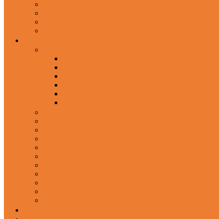
In-Ear Headphone
Wired Headphones
Over-Ear Headphones
Sports Headphone
Home Appliances
Mobile Accessories
Memory Cards
Mobile Holder & Mounts
Power Bank
Selfie Stick & Monopods
Outdoors & Sports
Phone Accessories
Rechargeable Fan
Router
Kitchen Hood
Rice Cookers
Blender, Mixer & Grinder
Coffee Maker Machines
Curry Cooker
Electric kettle
Fryer
Frypan/Tawa
Juicer
Login/Register