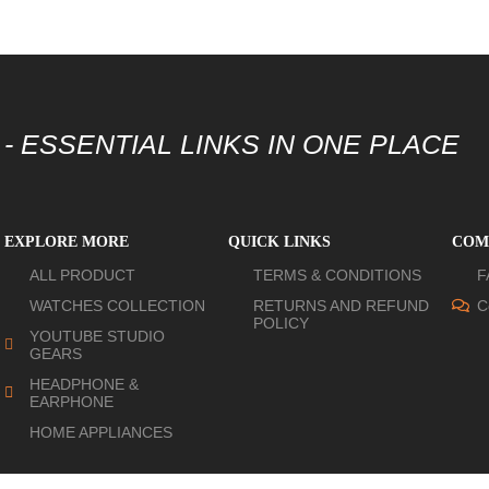
- ESSENTIAL LINKS IN ONE PLACE
EXPLORE MORE
QUICK LINKS
COM
ALL PRODUCT
TERMS & CONDITIONS
F
WATCHES COLLECTION
RETURNS AND REFUND
C
POLICY
YOUTUBE STUDIO
GEARS
HEADPHONE &
EARPHONE
HOME APPLIANCES