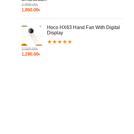
2,000.00
৳
1,850.00
৳
Hoco HX63 Hand Fan With Digital
Display
★
★
★
★
★
2,000.00
৳
1,290.00
৳