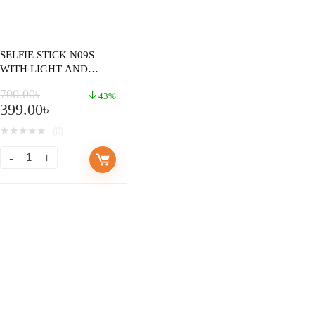
SELFIE STICK N09S
WITH LIGHT AND
BLUETOOTH REMOTE
700.00
৳
43%
399.00
৳
★
★
★
★
★
(0)