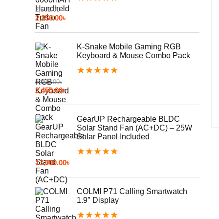
2,500.00
৳
2,250.00
৳
K-Snake Mobile Gaming RGB
Keyboard & Mouse Combo Pack
★
★
★
★
★
3,000.00
৳
2,450.00
৳
GearUP Rechargeable BLDC
Solar Stand Fan (AC+DC) – 25W
Solar Panel Included
★
★
★
★
★
13,000.00
৳
COLMI P71 Calling Smartwatch
1.9″ Display
★
★
★
★
★