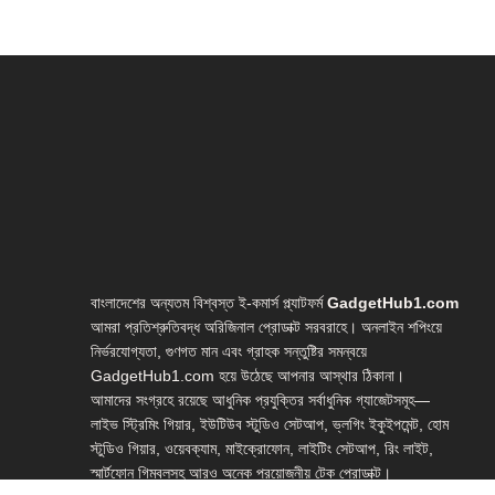
বাংলাদেশের অন্যতম বিশ্বস্ত ই-কমার্স প্ল্যাটফর্ম
GadgetHub1.com
আমরা প্রতিশ্রুতিবদ্ধ অরিজিনাল প্রোডাক্ট সরবরাহে। অনলাইন শপিংয়ে
নির্ভরযোগ্যতা, গুণগত মান এবং গ্রাহক সন্তুষ্টির সমন্বয়ে
GadgetHub1.com হয়ে উঠেছে আপনার আস্থার ঠিকানা।
আমাদের সংগ্রহে রয়েছে আধুনিক প্রযুক্তির সর্বাধুনিক গ্যাজেটসমূহ—
লাইভ স্ট্রিমিং গিয়ার, ইউটিউব স্টুডিও সেটআপ, ভ্লগিং ইকুইপমেন্ট, হোম
স্টুডিও গিয়ার, ওয়েবক্যাম, মাইক্রোফোন, লাইটিং সেটআপ, রিং লাইট,
স্মার্টফোন গিম্বলসহ আরও অনেক প্রয়োজনীয় টেক প্রোডাক্ট।