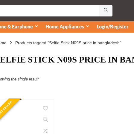
ne & Earphone
Home Appliances
Login/Register
ome
Products tagged “Selfie Stick N09S price in bangladesh”
SELFIE STICK N09S PRICE IN 
owing the single result
ST SELLER