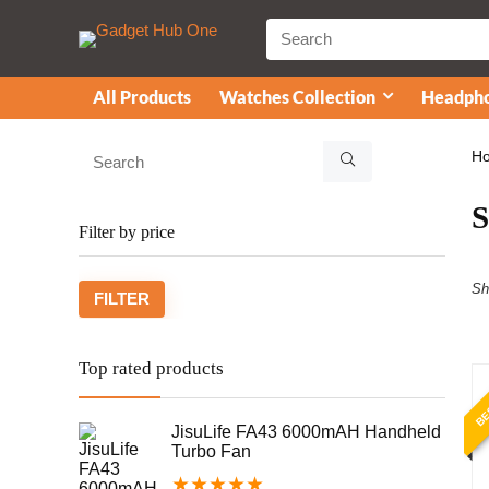
All Products
Watches Collection
Headpho
H
Filter by price
Sh
FILTER
Top rated products
BE
JisuLife FA43 6000mAH Handheld
Turbo Fan
★
★
★
★
★