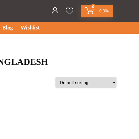
0
0.00
৳
Blog
Wishlist
BANGLADESH