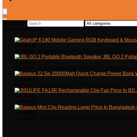
Wishlist
Search for:
Top rated products
★
★
★
★
★
2,500.00
৳
Original price was: 2,500.00৳.
2,200.00
৳
Current
JBL GO 2 Porta
★
★
★
★
★
3,500.00
৳
Original price was: 3,500.00৳.
2,550.00
৳
Current
★
★
★
★
★
2,400.00
৳
Original price was: 2,400.00৳.
2,200.00
৳
Current
★
★
★
★
★
3,550.00
৳
★
★
★
★
★
1,500.00
৳
Original price was: 1,500.00৳.
1,150.00
৳
Current