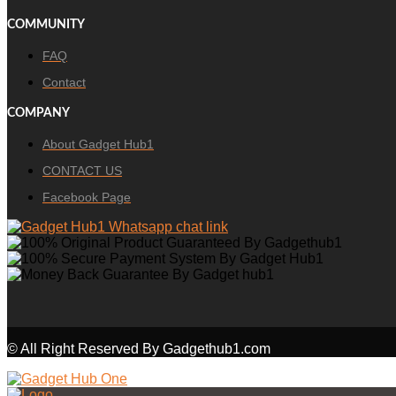
COMMUNITY
FAQ
Contact
COMPANY
About Gadget Hub1
CONTACT US
Facebook Page
© All Right Reserved By Gadgethub1.com