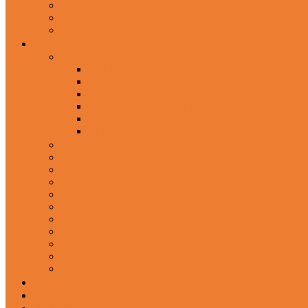
Wired Headphones
Over-Ear Headphones
Sports Headphone
Home Appliances
Mobile Accessories
Memory Cards
Mobile Holder & Mounts
Power Bank
Selfie Stick & Monopods
Outdoors & Sports
Phone Accessories
Rechargeable Fan
Router
Kitchen Hood
Rice Cookers
Blender, Mixer & Grinder
Coffee Maker Machines
Curry Cooker
Electric kettle
Fryer
Frypan/Tawa
Juicer
Login/Register
Blog