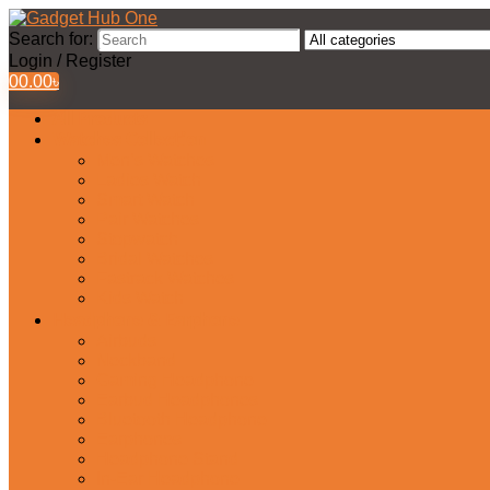
Search for:
Login / Register
0
0.00
৳
All Products
Watches Collection
Men’s Watches
Ladies Watch
Smart Watch
Pair Watches
Stopwatch
Bridal Watches
Fastrack Watches
Kids Watch
Headphone & Earphone
Airbuds
Neckband
Gaming Headphone
Earbud Headphones
Bluetooth Headphone
Earphones
Headphone Stand
In-Ear Headphone