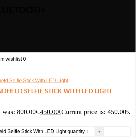
BLUETOOTH
m wishlist
0
DHELD SELFIE STICK WITH LED LIGHT
e was: 800.00৳.
450.00
৳
Current price is: 450.00৳.
d Selfie Stick With LED Light quantity