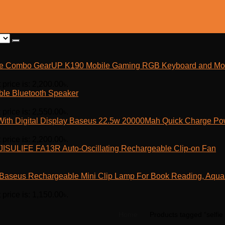
GearUP K190 Mobile Gaming RGB Keyboard and M
 price is: 2,200.00৳.
ble Bluetooth Speaker
 price is: 2,550.00৳.
Baseus 22.5w 20000Mah Quick Charge Powe
 price is: 2,200.00৳.
JISULIFE FA13R Auto-Oscillating Rechargeable Clip-on Fan
Baseus Rechargeable Mini Clip Lamp For Book Reading, Aquar
 price is: 1,150.00৳.
Home
Products tagged “selfie 