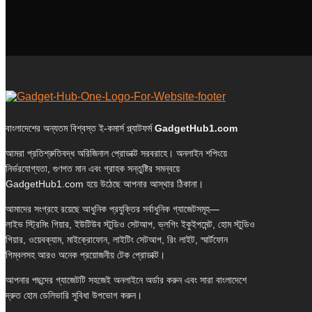
বাংলাদেশের অন্যতম বিশ্বস্ত ই-কমার্স প্ল্যাটফর্ম
GadgetHub1.com
আমরা প্রতিশ্রুতিবদ্ধ অরিজিনাল প্রোডাক্ট সরবরাহে। অনলাইন শপিংয়ে
নির্ভরযোগ্যতা, গুণগত মান এবং গ্রাহক সন্তুষ্টির সমন্বয়ে
GadgetHub1.com হয়ে উঠেছে আপনার আস্থার ঠিকানা।
আমাদের সংগ্রহে রয়েছে আধুনিক প্রযুক্তির সর্বাধুনিক গ্যাজেটসমূহ—
লাইভ স্ট্রিমিং গিয়ার, ইউটিউব স্টুডিও সেটআপ, ভ্লগিং ইকুইপমেন্ট, হোম স্টুডিও
গিয়ার, ওয়েবক্যাম, মাইক্রোফোন, লাইটিং সেটআপ, রিং লাইট, স্মার্টফোন
গিম্বলসহ আরও অনেক প্রয়োজনীয় টেক প্রোডাক্ট।
আপনার পছন্দের গ্যাজেটটি সহজেই অনলাইনে অর্ডার করুন এবং সারা বাংলাদেশে
দ্রুত হোম ডেলিভারি সুবিধা উপভোগ করুন।