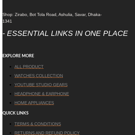
Shop: Zirabo, Bot Tola Road, Ashulia, Savar, Dhaka-
1341
- ESSENTIAL LINKS IN ONE PLACE
EXPLORE MORE
ALL PRODUCT
WATCHES COLLECTION
YOUTUBE STUDIO GEARS
HEADPHONE & EARPHONE
HOME APPLIANCES
QUICK LINKS
TERMS & CONDITIONS
RETURNS AND REFUND POLICY