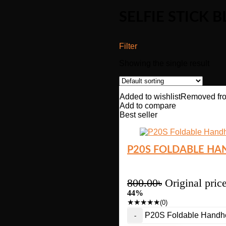
SELFIE STICK 
Filter
Showing the single result
Added to wishlist
Removed fro
Add to compare
Best seller
P20S FOLDABLE HAN
800.00
৳
Original pric
44%
★
★
★
★
★
(0)
P20S Foldable Handhel