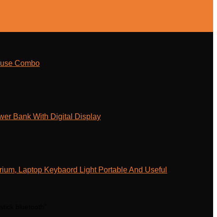
ouse Combo
r Bank With Digital Display
ium, Laptop Keybaord Light Portable And Useful
stick bluetooth”