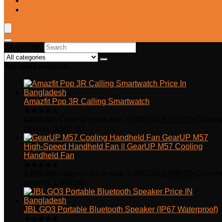
Blog
Wishlist
Search for:
Top rated products
Amazfit Pop 3R Calling Smartwatch
★
★
★
★
★
6,000.00
৳
Original price was: 6,000.00৳.
5,500.00
৳
Curren
price is: 5,500.00৳.
GearUP M57
High-Speed Handheld Fan || GearUP M57 Cooling
Handheld Fan
★
★
★
★
★
2,850.00
৳
Original price was: 2,850.00৳.
1,990.00
৳
Curren
price is: 1,990.00৳.
JBL GO3 Portable Bluetooth Speaker (IP67 Waterproof)
★
★
★
★
★