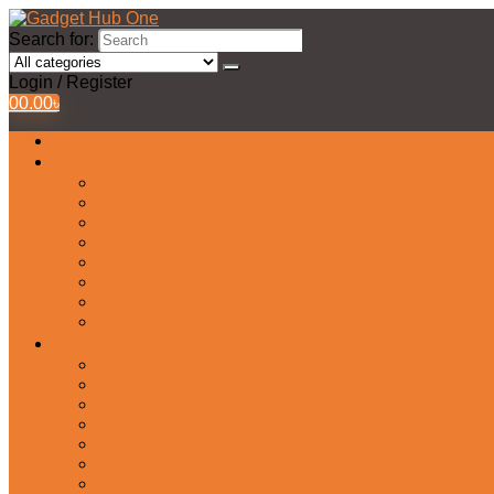
Search for:
Login / Register
0
0.00
৳
All Products
Watches Collection
Men’s Watches
Ladies Watch
Smart Watch
Pair Watches
Stopwatch
Bridal Watches
Fastrack Watches
Kids Watch
Headphone & Earphone
Airbuds
Neckband
Gaming Headphone
Earbud Headphones
Bluetooth Headphone
Earphones
Headphone Stand