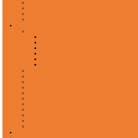
In-Ear Headphone
Wired Headphones
Over-Ear Headphones
Sports Headphone
Home Appliances
Mobile Accessories
Memory Cards
Mobile Holder & Mounts
Power Bank
Selfie Stick & Monopods
Outdoors & Sports
Phone Accessories
Rechargeable Fan
Router
Kitchen Hood
Rice Cookers
Blender, Mixer & Grinder
Coffee Maker Machines
Curry Cooker
Electric kettle
Fryer
Frypan/Tawa
Juicer
Login/Register