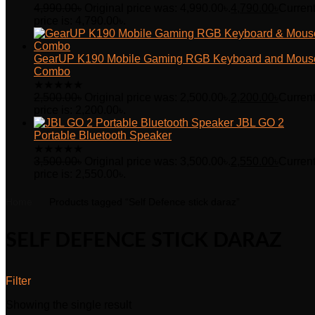
4,990.00
৳
Original price was: 4,990.00৳.
4,790.00
৳
Curren
price is: 4,790.00৳.
GearUP K190 Mobile Gaming RGB Keyboard and Mous
Combo
★
★
★
★
★
2,500.00
৳
Original price was: 2,500.00৳.
2,200.00
৳
Curren
price is: 2,200.00৳.
JBL GO 2
Portable Bluetooth Speaker
★
★
★
★
★
3,500.00
৳
Original price was: 3,500.00৳.
2,550.00
৳
Curren
price is: 2,550.00৳.
Home
Products tagged “Self Defence stick daraz”
SELF DEFENCE STICK DARAZ
Filter
Showing the single result