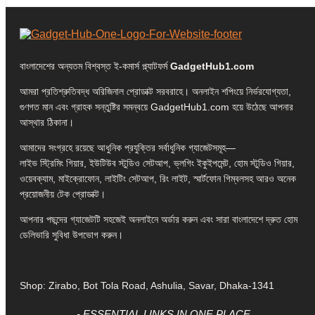
বাংলাদেশের অন্যতম বিশ্বস্ত ই-কমার্স প্ল্যাটফর্ম
GadgetHub1.com
আমরা প্রতিশ্রুতিবদ্ধ অরিজিনাল প্রোডাক্ট সরবরাহে। অনলাইন শপিংয়ে নির্ভরযোগ্যতা,
গুণগত মান এবং গ্রাহক সন্তুষ্টির সমন্বয়ে GadgetHub1.com হয়ে উঠেছে আপনার
আস্থার ঠিকানা।
আমাদের সংগ্রহে রয়েছে আধুনিক প্রযুক্তির সর্বাধুনিক গ্যাজেটসমূহ—
লাইভ স্ট্রিমিং গিয়ার, ইউটিউব স্টুডিও সেটআপ, ভ্লগিং ইকুইপমেন্ট, হোম স্টুডিও গিয়ার,
ওয়েবক্যাম, মাইক্রোফোন, লাইটিং সেটআপ, রিং লাইট, স্মার্টফোন গিম্বলসহ আরও অনেক
প্রয়োজনীয় টেক প্রোডাক্ট।
আপনার পছন্দের গ্যাজেটটি সহজেই অনলাইনে অর্ডার করুন এবং সারা বাংলাদেশে দ্রুত হোম
ডেলিভারি সুবিধা উপভোগ করুন।
Shop: Zirabo, Bot Tola Road, Ashulia, Savar, Dhaka-1341
- ESSENTIAL LINKS IN ONE PLACE