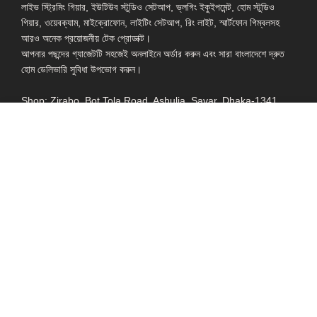
লাইভ স্ট্রিমিং গিয়ার, ইউটিউব স্টুডিও সেটআপ, ভ্লগিং ইকুইপমেন্ট, হোম স্টুডিও
গিয়ার, ওয়েবক্যাম, মাইক্রোফোন, লাইটিং সেটআপ, রিং লাইট, স্মার্টফোন গিম্বলসহ
আরও অনেক প্রয়োজনীয় টেক প্রোডাক্ট।
আপনার পছন্দের গ্যাজেটটি সহজেই অনলাইনে অর্ডার করুন এবং সারা বাংলাদেশে দ্রুত
হোম ডেলিভারি সুবিধা উপভোগ করুন।
Shop: Zirabo, Bot Tola Road, Ashulia, Savar, Dhaka-1341
- ESSENTIAL LINKS IN ONE PLACE
EXPLORE MORE
QUICK LINKS
ALL PRODUCT
TERMS &
CONDITIONS
WATCHES
COLLECTION
RETURNS AND
REFUND POLICY
YOUTUBE STUDIO
GEARS
HEADPHONE &
EARPHONE