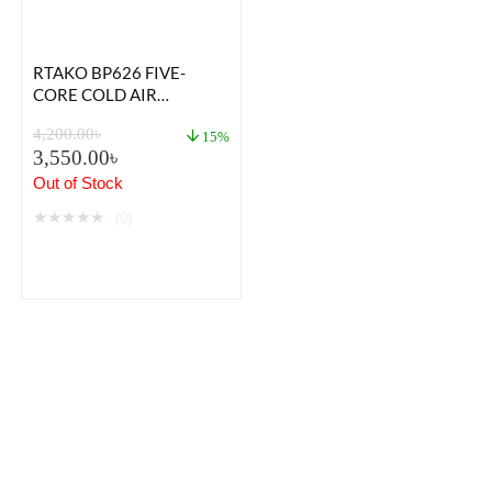
RTAKO BP626 FIVE-
CORE COLD AIR
HANGING NECK FAN
4,200.00
৳
15%
3,550.00
৳
Out of Stock
★
★
★
★
★
(0)