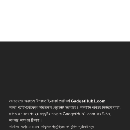
বাংলাদেশের অন্যতম বিশ্বস্ত ই-কমার্স প্ল্যাটফর্ম
GadgetHub1.com
আমরা প্রতিশ্রুতিবদ্ধ অরিজিনাল প্রোডাক্ট সরবরাহে। অনলাইন শপিংয়ে নির্ভরযোগ্যতা,
গুণগত মান এবং গ্রাহক সন্তুষ্টির সমন্বয়ে GadgetHub1.com হয়ে উঠেছে
আপনার আস্থার ঠিকানা।
আমাদের সংগ্রহে রয়েছে আধুনিক প্রযুক্তির সর্বাধুনিক গ্যাজেটসমূহ—