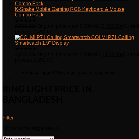
K-Snake Mobile Gaming RGB Keyboard & Mouse
Combo Pack
★
★
★
★
★
3,000.00
৳
Original price was: 3,000.00৳.
2,450.00
৳
Curren
price is: 2,450.00৳.
COLMI P71 Calling
Smartwatch 1.9″ Display
★
★
★
★
★
2,000.00
৳
Original price was: 2,000.00৳.
1,850.00
৳
Curren
price is: 1,850.00৳.
Home
Products tagged “Ring Light price in Bangladesh”
RING LIGHT PRICE IN
BANGLADESH
Filter
Showing the single result