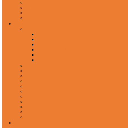
In-Ear Headphone
Wired Headphones
Over-Ear Headphones
Sports Headphone
Home Appliances
Mobile Accessories
Memory Cards
Mobile Holder & Mounts
Power Bank
Selfie Stick & Monopods
Outdoors & Sports
Phone Accessories
Rechargeable Fan
Router
Kitchen Hood
Rice Cookers
Blender, Mixer & Grinder
Coffee Maker Machines
Curry Cooker
Electric kettle
Fryer
Frypan/Tawa
Juicer
Login/Register