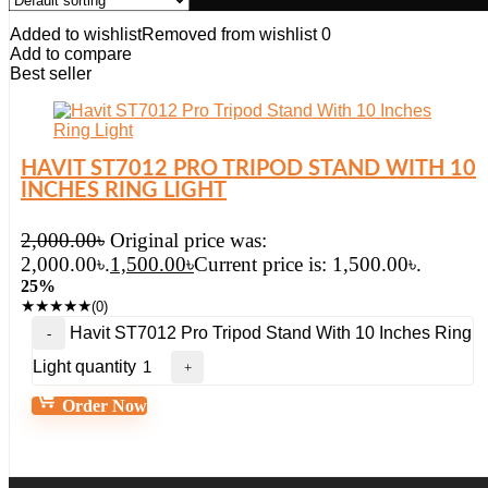
Added to wishlist
Removed from wishlist
0
Add to compare
Best seller
HAVIT ST7012 PRO TRIPOD STAND WITH 10
INCHES RING LIGHT
2,000.00
৳
Original price was:
2,000.00৳.
1,500.00
৳
Current price is: 1,500.00৳.
25%
★
★
★
★
★
(0)
Havit ST7012 Pro Tripod Stand With 10 Inches Ring
Light quantity
Order Now