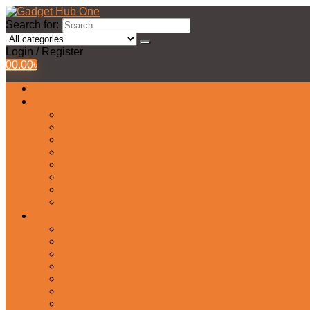
Search for:
Login / Register
0
0.00
৳
All Products
Watches Collection
Men’s Watches
Ladies Watch
Smart Watch
Pair Watches
Stopwatch
Bridal Watches
Fastrack Watches
Kids Watch
Headphone & Earphone
Airbuds
Neckband
Gaming Headphone
Earbud Headphones
Bluetooth Headphone
Earphones
Headphone Stand