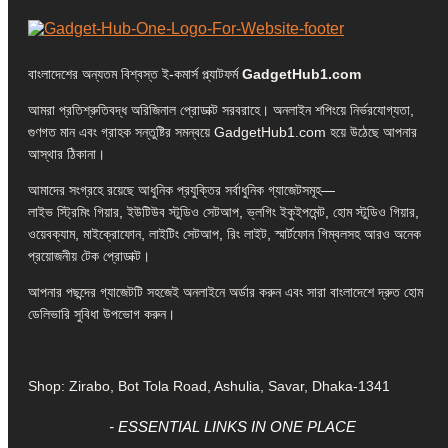
বাংলাদেশের অন্যতম বিশ্বস্ত ই-কমার্স প্ল্যাটফর্ম
GadgetHub1.com
আমরা প্রতিশ্রুতিবদ্ধ অরিজিনাল প্রোডাক্ট সরবরাহে। অনলাইন শপিংয়ে নির্ভরযোগ্যতা,
গুণগত মান এবং গ্রাহক সন্তুষ্টির সমন্বয়ে GadgetHub1.com হয়ে উঠেছে আপনার
আস্থার ঠিকানা।
আমাদের সংগ্রহে রয়েছে আধুনিক প্রযুক্তির সর্বাধুনিক গ্যাজেটসমূহ—
লাইভ স্ট্রিমিং গিয়ার, ইউটিউব স্টুডিও সেটআপ, ভ্লগিং ইকুইপমেন্ট, হোম স্টুডিও গিয়ার,
ওয়েবক্যাম, মাইক্রোফোন, লাইটিং সেটআপ, রিং লাইট, স্মার্টফোন গিম্বলসহ আরও অনেক
প্রয়োজনীয় টেক প্রোডাক্ট।
আপনার পছন্দের গ্যাজেটটি সহজেই অনলাইনে অর্ডার করুন এবং সারা বাংলাদেশে দ্রুত হোম
ডেলিভারি সুবিধা উপভোগ করুন।
Shop: Zirabo, Bot Tola Road, Ashulia, Savar, Dhaka-1341
- ESSENTIAL LINKS IN ONE PLACE