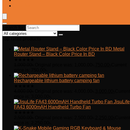
Blog
Wishlist
Search for:
Top rated products
Metal
Router Stand – Black Color Price In BD
★
★
★
★
★
1,000.00
৳
Original price was: 1,000.00৳.
750.00
৳
Current
price is: 750.00৳.
Rechargeable lithium battery camping fan
★
★
★
★
★
4,000.00
৳
Original price was: 4,000.00৳.
3,000.00
৳
Curren
price is: 3,000.00৳.
JisuLife
FA43 6000mAH Handheld Turbo Fan
★
★
★
★
★
2,500.00
৳
Original price was: 2,500.00৳.
2,250.00
৳
Curren
price is: 2,250.00৳.