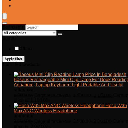
Blog
Wishlist
Search for:
Brands
Ulanzi
Apply filter
Top rated products
Baseus Rechargeable Mini Clip Lamp For Book Readin
Aquarium, Laptop Keybaord Light Portable And Useful
★
★
★
★
★
1,500.00
৳
Original price was: 1,500.00৳.
1,150.00
৳
Curren
price is: 1,150.00৳.
Hoco W35
Max ANC Wireless Headphone
★
★
★
★
★
2,500.00
৳
Original price was: 2,500.00৳.
2,000.00
৳
Curren
price is: 2,000.00৳.