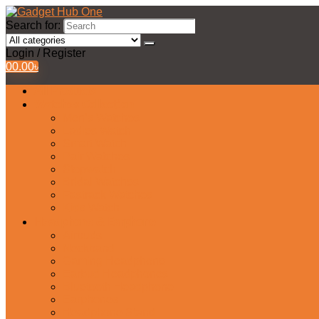
Search for:
Login / Register
0
0.00
৳
All Products
Watches Collection
Men’s Watches
Ladies Watch
Smart Watch
Pair Watches
Stopwatch
Bridal Watches
Fastrack Watches
Kids Watch
Headphone & Earphone
Airbuds
Neckband
Gaming Headphone
Earbud Headphones
Bluetooth Headphone
Earphones
Headphone Stand