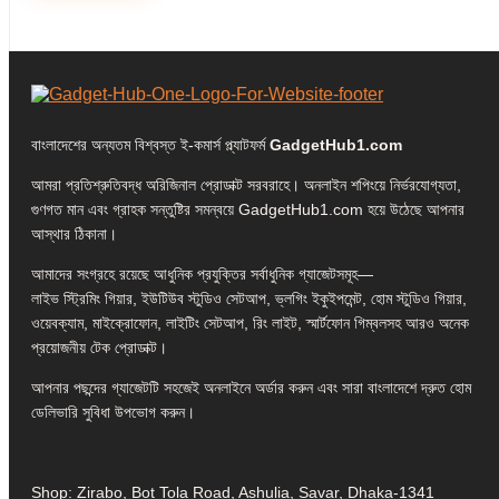
বাংলাদেশের অন্যতম বিশ্বস্ত ই-কমার্স প্ল্যাটফর্ম
GadgetHub1.com
আমরা প্রতিশ্রুতিবদ্ধ অরিজিনাল প্রোডাক্ট সরবরাহে। অনলাইন শপিংয়ে নির্ভরযোগ্যতা,
গুণগত মান এবং গ্রাহক সন্তুষ্টির সমন্বয়ে GadgetHub1.com হয়ে উঠেছে আপনার
আস্থার ঠিকানা।
আমাদের সংগ্রহে রয়েছে আধুনিক প্রযুক্তির সর্বাধুনিক গ্যাজেটসমূহ—
লাইভ স্ট্রিমিং গিয়ার, ইউটিউব স্টুডিও সেটআপ, ভ্লগিং ইকুইপমেন্ট, হোম স্টুডিও গিয়ার,
ওয়েবক্যাম, মাইক্রোফোন, লাইটিং সেটআপ, রিং লাইট, স্মার্টফোন গিম্বলসহ আরও অনেক
প্রয়োজনীয় টেক প্রোডাক্ট।
আপনার পছন্দের গ্যাজেটটি সহজেই অনলাইনে অর্ডার করুন এবং সারা বাংলাদেশে দ্রুত হোম
ডেলিভারি সুবিধা উপভোগ করুন।
Shop: Zirabo, Bot Tola Road, Ashulia, Savar, Dhaka-1341