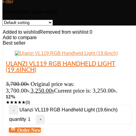
Filter
Showing the single result
Added to wishlist
Removed from wishlist
0
Add to compare
Best seller
ULANZI VL119 RGB HANDHELD LIGHT
(19.6INCH)
3,700.00
৳
Original price was:
3,700.00৳.
3,250.00
৳
Current price is: 3,250.00৳.
12%
★
★
★
★
★
(0)
Ulanzi VL119 RGB Handheld Light (19.6inch)
quantity
Order Now