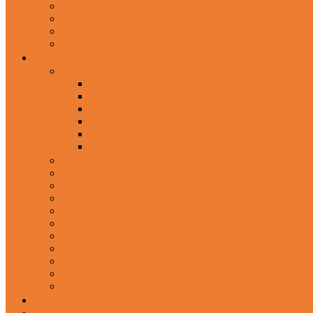
In-Ear Headphone
Wired Headphones
Over-Ear Headphones
Sports Headphone
Home Appliances
Mobile Accessories
Memory Cards
Mobile Holder & Mounts
Power Bank
Selfie Stick & Monopods
Outdoors & Sports
Phone Accessories
Rechargeable Fan
Router
Kitchen Hood
Rice Cookers
Blender, Mixer & Grinder
Coffee Maker Machines
Curry Cooker
Electric kettle
Fryer
Frypan/Tawa
Juicer
Login/Register