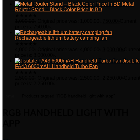
Metal
Router Stand – Black Color Price In BD
★
★
★
★
★
1,000.00
৳
Original price was: 1,000.00৳.
750.00
৳
Current
price is: 750.00৳.
Rechargeable lithium battery camping fan
★
★
★
★
★
4,000.00
৳
Original price was: 4,000.00৳.
3,000.00
৳
Curren
price is: 3,000.00৳.
JisuLife
FA43 6000mAH Handheld Turbo Fan
★
★
★
★
★
2,500.00
৳
Original price was: 2,500.00৳.
2,250.00
৳
Curren
price is: 2,250.00৳.
Home
Products tagged “RGB handheld light with app”
RGB HANDHELD LIGHT WITH
APP