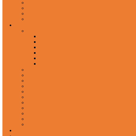
In-Ear Headphone
Wired Headphones
Over-Ear Headphones
Sports Headphone
Home Appliances
Mobile Accessories
Memory Cards
Mobile Holder & Mounts
Power Bank
Selfie Stick & Monopods
Outdoors & Sports
Phone Accessories
Rechargeable Fan
Router
Kitchen Hood
Rice Cookers
Blender, Mixer & Grinder
Coffee Maker Machines
Curry Cooker
Electric kettle
Fryer
Frypan/Tawa
Juicer
Login/Register