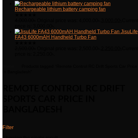
Rechargeable lithium battery camping fan
★
★
★
★
★
4,000.00
৳
Original price was: 4,000.00৳.
3,000.00
৳
Curren
price is: 3,000.00৳.
JisuLife
FA43 6000mAH Handheld Turbo Fan
★
★
★
★
★
2,500.00
৳
Original price was: 2,500.00৳.
2,250.00
৳
Curren
price is: 2,250.00৳.
Home
Products tagged “Remote Control RC Drift Sports Car Price
In Bangladesh”
REMOTE CONTROL RC DRIFT
SPORTS CAR PRICE IN
BANGLADESH
Filter
Showing the single result