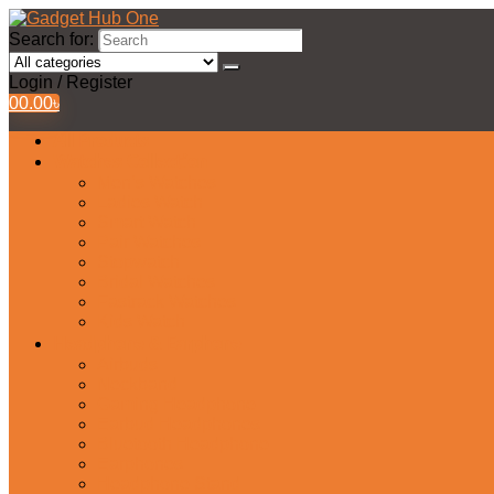
Search for:
Login / Register
0
0.00
৳
All Products
Watches Collection
Men’s Watches
Ladies Watch
Smart Watch
Pair Watches
Stopwatch
Bridal Watches
Fastrack Watches
Kids Watch
Headphone & Earphone
Airbuds
Neckband
Gaming Headphone
Earbud Headphones
Bluetooth Headphone
Earphones
Headphone Stand