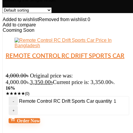
Added to wishlist
Removed from wishlist
0
Add to compare
Cooming Soon
REMOTE CONTROL RC DRIFT SPORTS CAR
4,000.00
৳
Original price was:
4,000.00৳.
3,350.00
৳
Current price is: 3,350.00৳.
16%
★
★
★
★
★
(0)
Remote Control RC Drift Sports Car quantity
Order Now