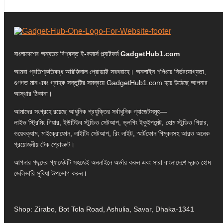
বাংলাদেশের অন্যতম বিশ্বস্ত ই-কমার্স প্ল্যাটফর্ম
GadgetHub1.com
আমরা প্রতিশ্রুতিবদ্ধ অরিজিনাল প্রোডাক্ট সরবরাহে। অনলাইন শপিংয়ে নির্ভরযোগ্যতা,
গুণগত মান এবং গ্রাহক সন্তুষ্টির সমন্বয়ে GadgetHub1.com হয়ে উঠেছে আপনার
আস্থার ঠিকানা।
আমাদের সংগ্রহে রয়েছে আধুনিক প্রযুক্তির সর্বাধুনিক গ্যাজেটসমূহ—
লাইভ স্ট্রিমিং গিয়ার, ইউটিউব স্টুডিও সেটআপ, ভ্লগিং ইকুইপমেন্ট, হোম স্টুডিও গিয়ার,
ওয়েবক্যাম, মাইক্রোফোন, লাইটিং সেটআপ, রিং লাইট, স্মার্টফোন গিম্বলসহ আরও অনেক
প্রয়োজনীয় টেক প্রোডাক্ট।
আপনার পছন্দের গ্যাজেটটি সহজেই অনলাইনে অর্ডার করুন এবং সারা বাংলাদেশে দ্রুত হোম
ডেলিভারি সুবিধা উপভোগ করুন।
Shop: Zirabo, Bot Tola Road, Ashulia, Savar, Dhaka-1341