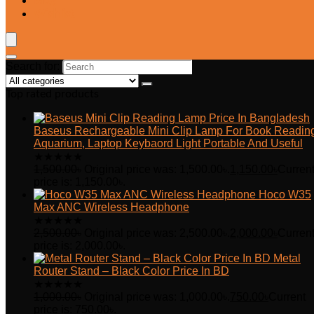
Blog
Wishlist
Search for:
Top rated products
Baseus Rechargeable Mini Clip Lamp For Book Readin
Aquarium, Laptop Keybaord Light Portable And Useful
★
★
★
★
★
1,500.00
৳
Original price was: 1,500.00৳.
1,150.00
৳
Curren
price is: 1,150.00৳.
Hoco W35
Max ANC Wireless Headphone
★
★
★
★
★
2,500.00
৳
Original price was: 2,500.00৳.
2,000.00
৳
Curren
price is: 2,000.00৳.
Metal
Router Stand – Black Color Price In BD
★
★
★
★
★
1,000.00
৳
Original price was: 1,000.00৳.
750.00
৳
Current
price is: 750.00৳.