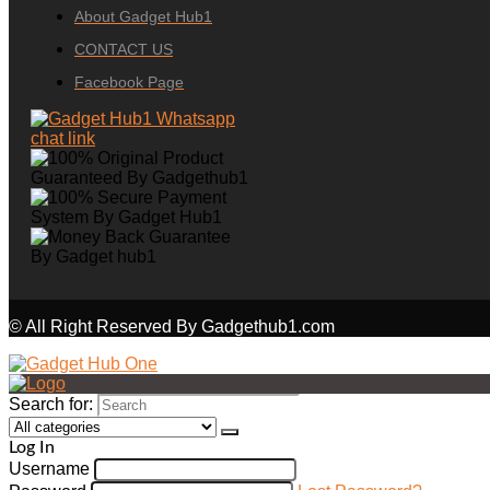
About Gadget Hub1
CONTACT US
Facebook Page
© All Right Reserved By Gadgethub1.com
Search for:
Log In
Username