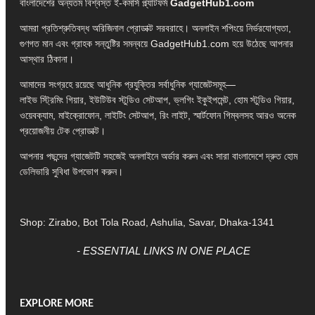
বাংলাদেশের অন্যতম বিশ্বস্ত ই-কমার্স প্ল্যাটফর্ম
GadgetHub1.com
আমরা প্রতিশ্রুতিবদ্ধ অরিজিনাল প্রোডাক্ট সরবরাহে। অনলাইন শপিংয়ে নির্ভরযোগ্যতা,
গুণগত মান এবং গ্রাহক সন্তুষ্টির সমন্বয়ে GadgetHub1.com হয়ে উঠেছে আপনার
আস্থার ঠিকানা।
আমাদের সংগ্রহে রয়েছে আধুনিক প্রযুক্তির সর্বাধুনিক গ্যাজেটসমূহ—
লাইভ স্ট্রিমিং গিয়ার, ইউটিউব স্টুডিও সেটআপ, ভ্লগিং ইকুইপমেন্ট, হোম স্টুডিও গিয়ার,
ওয়েবক্যাম, মাইক্রোফোন, লাইটিং সেটআপ, রিং লাইট, স্মার্টফোন গিম্বলসহ আরও অনেক
প্রয়োজনীয় টেক প্রোডাক্ট।
আপনার পছন্দের গ্যাজেটটি সহজেই অনলাইনে অর্ডার করুন এবং সারা বাংলাদেশে দ্রুত হোম
ডেলিভারি সুবিধা উপভোগ করুন।
Shop: Zirabo, Bot Tola Road, Ashulia, Savar, Dhaka-1341
- ESSENTIAL LINKS IN ONE PLACE
EXPLORE MORE