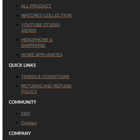
ALL PRODUCT
WATCHES COLLECTION
YOUTUBE STUDIO
GEARS
HEADPHONE &
EARPHONE
HOME APPLIANCES
QUICK LINKS
TERMS & CONDITIONS
RETURNS AND REFUND
POLICY
COMMUNITY
FAQ
Contact
COMPANY