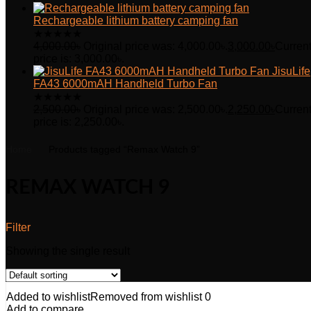
Rechargeable lithium battery camping fan
★
★
★
★
★
4,000.00
৳
Original price was: 4,000.00৳.
3,000.00
৳
Curren
price is: 3,000.00৳.
JisuLife
FA43 6000mAH Handheld Turbo Fan
★
★
★
★
★
2,500.00
৳
Original price was: 2,500.00৳.
2,250.00
৳
Curren
price is: 2,250.00৳.
Home
Products tagged “Remax Watch 9”
REMAX WATCH 9
Filter
Showing the single result
Added to wishlist
Removed from wishlist
0
Add to compare