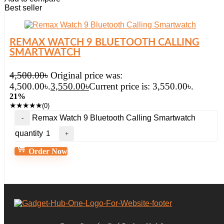
Best seller
REMAX WATCH 9 BLUETOOTH CALLING
SMARTWATCH
4,500.00
৳
Original price was:
4,500.00৳.
3,550.00
৳
Current price is: 3,550.00৳.
21%
★
★
★
★
★
(0)
Remax Watch 9 Bluetooth Calling Smartwatch
quantity
Order Now