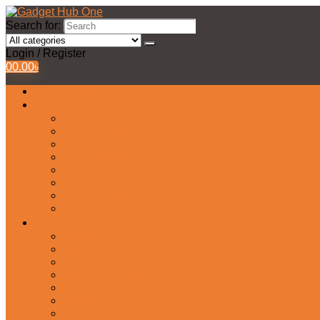
Search for:
Login / Register
0
0.00
৳
All Products
Watches Collection
Men’s Watches
Ladies Watch
Smart Watch
Pair Watches
Stopwatch
Bridal Watches
Fastrack Watches
Kids Watch
Headphone & Earphone
Airbuds
Neckband
Gaming Headphone
Earbud Headphones
Bluetooth Headphone
Earphones
Headphone Stand