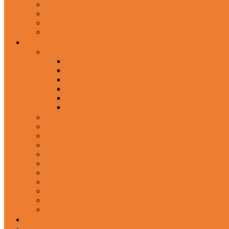
In-Ear Headphone
Wired Headphones
Over-Ear Headphones
Sports Headphone
Home Appliances
Mobile Accessories
Memory Cards
Mobile Holder & Mounts
Power Bank
Selfie Stick & Monopods
Outdoors & Sports
Phone Accessories
Rechargeable Fan
Router
Kitchen Hood
Rice Cookers
Blender, Mixer & Grinder
Coffee Maker Machines
Curry Cooker
Electric kettle
Fryer
Frypan/Tawa
Juicer
Login/Register