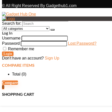
© All Right Reserved By Gadgethub1.com
Search for:
Log In
Username
Password
Lost Password?
Remember me
Login
Don't have an account?
Sign Up
COMPARE ITEMS
Total (
0
)
Compare
0
SHOPPING CART