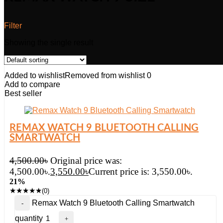
Filter
Showing the single result
Added to wishlist
Removed from wishlist
0
Add to compare
Best seller
REMAX WATCH 9 BLUETOOTH CALLING
SMARTWATCH
4,500.00
৳
Original price was:
4,500.00৳.
3,550.00
৳
Current price is: 3,550.00৳.
21%
★
★
★
★
★
(0)
Remax Watch 9 Bluetooth Calling Smartwatch
quantity