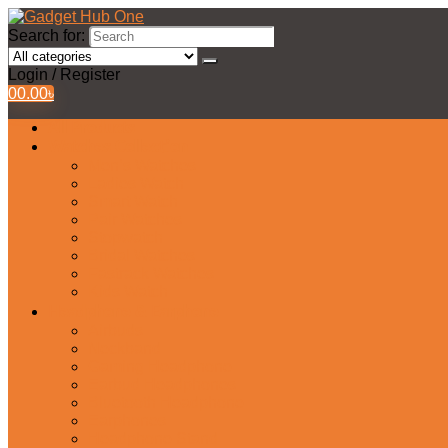
Search for:
Login / Register
0
0.00
৳
All Products
Watches Collection
Men’s Watches
Ladies Watch
Smart Watch
Pair Watches
Stopwatch
Bridal Watches
Fastrack Watches
Kids Watch
Headphone & Earphone
Airbuds
Neckband
Gaming Headphone
Earbud Headphones
Bluetooth Headphone
Earphones
Headphone Stand