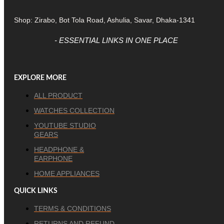
Shop: Zirabo, Bot Tola Road, Ashulia, Savar, Dhaka-1341
- ESSENTIAL LINKS IN ONE PLACE
EXPLORE MORE
ALL PRODUCT
WATCHES COLLECTION
YOUTUBE STUDIO
GEARS
HEADPHONE &
EARPHONE
HOME APPLIANCES
QUICK LINKS
TERMS & CONDITIONS
RETURNS AND REFUND