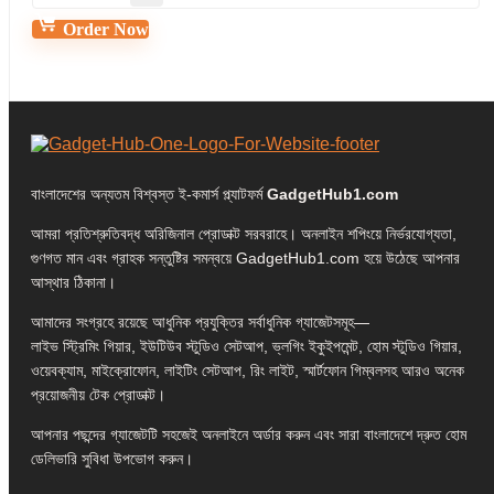
Order Now
বাংলাদেশের অন্যতম বিশ্বস্ত ই-কমার্স প্ল্যাটফর্ম
GadgetHub1.com
আমরা প্রতিশ্রুতিবদ্ধ অরিজিনাল প্রোডাক্ট সরবরাহে। অনলাইন শপিংয়ে নির্ভরযোগ্যতা,
গুণগত মান এবং গ্রাহক সন্তুষ্টির সমন্বয়ে GadgetHub1.com হয়ে উঠেছে আপনার
আস্থার ঠিকানা।
আমাদের সংগ্রহে রয়েছে আধুনিক প্রযুক্তির সর্বাধুনিক গ্যাজেটসমূহ—
লাইভ স্ট্রিমিং গিয়ার, ইউটিউব স্টুডিও সেটআপ, ভ্লগিং ইকুইপমেন্ট, হোম স্টুডিও গিয়ার,
ওয়েবক্যাম, মাইক্রোফোন, লাইটিং সেটআপ, রিং লাইট, স্মার্টফোন গিম্বলসহ আরও অনেক
প্রয়োজনীয় টেক প্রোডাক্ট।
আপনার পছন্দের গ্যাজেটটি সহজেই অনলাইনে অর্ডার করুন এবং সারা বাংলাদেশে দ্রুত হোম
ডেলিভারি সুবিধা উপভোগ করুন।