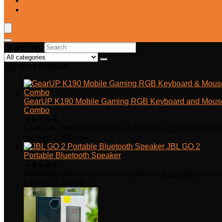
Blog
Wishlist
Search for:
Top rated products
GearUP K190 Mobile Gaming RGB Keyboard and Mous
Combo
★
★
★
★
★
2,500.00
৳
Original price was: 2,500.00৳.
2,200.00
৳
Curren
price is: 2,200.00৳.
JBL GO 2
Portable Bluetooth Speaker
★
★
★
★
★
3,500.00
৳
Original price was: 3,500.00৳.
2,550.00
৳
Curren
price is: 2,550.00৳.