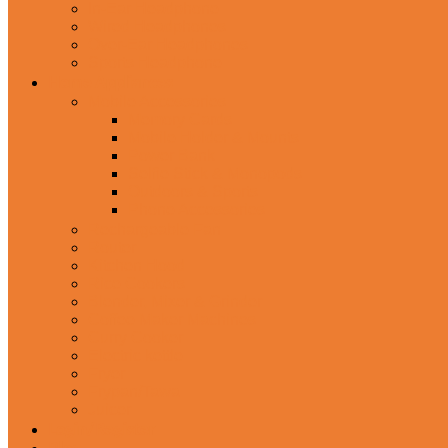
In-Ear Headphone
Wired Headphones
Over-Ear Headphones
Sports Headphone
Home Appliances
Mobile Accessories
Memory Cards
Mobile Holder & Mounts
Power Bank
Selfie Stick & Monopods
Outdoors & Sports
Phone Accessories
Rechargeable Fan
Router
Kitchen Hood
Rice Cookers
Blender, Mixer & Grinder
Coffee Maker Machines
Curry Cooker
Electric kettle
Fryer
Frypan/Tawa
Juicer
Login/Register