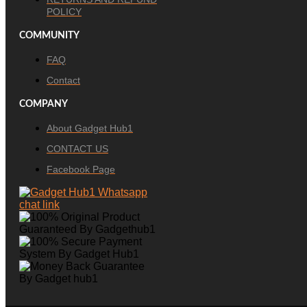
POLICY
COMMUNITY
FAQ
Contact
COMPANY
About Gadget Hub1
CONTACT US
Facebook Page