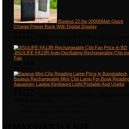
Baseus 22.5w 20000Mah Quick
Charge Power Bank With Digital Display
★
★
★
★
★
2,400.00
৳
Original price was: 2,400.00৳.
2,200.00
৳
Curren
price is: 2,200.00৳.
JISULIFE FA13R Auto-Oscillating Rechargeable Clip-on
Fan
★
★
★
★
★
3,550.00
৳
Baseus Rechargeable Mini Clip Lamp For Book Readin
Aquarium, Laptop Keybaord Light Portable And Useful
★
★
★
★
★
1,500.00
৳
Original price was: 1,500.00৳.
1,150.00
৳
Curren
price is: 1,150.00৳.
Home
Products tagged “remax watch 9 size”
REMAX WATCH 9 SIZE