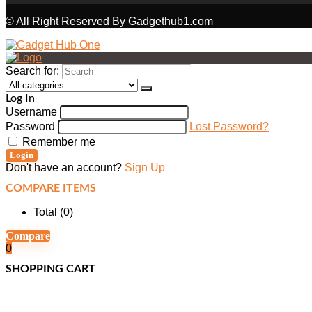
© All Right Reserved By Gadgethub1.com
Search for:
Log In
Username
Password
Lost Password?
Remember me
Login
Don't have an account?
Sign Up
COMPARE ITEMS
Total (
0
)
Compare
0
SHOPPING CART