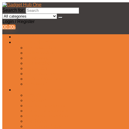
Search for:
Login / Register
0
0.00
৳
All Products
Watches Collection
Men’s Watches
Ladies Watch
Smart Watch
Pair Watches
Stopwatch
Bridal Watches
Fastrack Watches
Kids Watch
Headphone & Earphone
Airbuds
Neckband
Gaming Headphone
Earbud Headphones
Bluetooth Headphone
Earphones
Headphone Stand