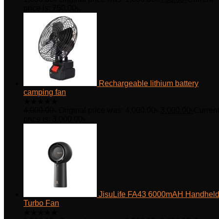
price is: 750.00৳.
Rechargeable lithium battery
camping fan
★
★
★
★
★
4,000.00
৳
Original price was: 4,000.00৳.
3,000.00
৳
Curren
price is: 3,000.00৳.
JisuLife FA43 6000mAH Handhel
Turbo Fan
★
★
★
★
★