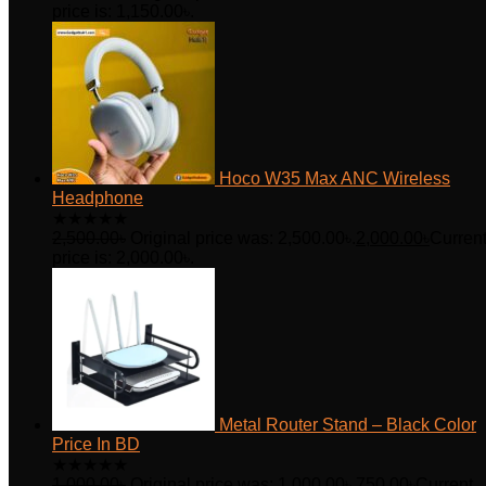
price is: 1,150.00৳.
Hoco W35 Max ANC Wireless
Headphone
★
★
★
★
★
2,500.00
৳
Original price was: 2,500.00৳.
2,000.00
৳
Curren
price is: 2,000.00৳.
Metal Router Stand – Black Color
Price In BD
★
★
★
★
★
1,000.00
৳
Original price was: 1,000.00৳.
750.00
৳
Current