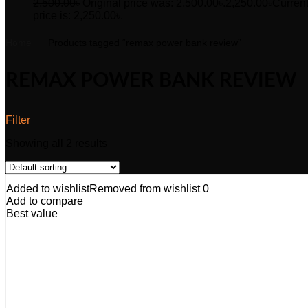
2,500.00
৳
Original price was: 2,500.00৳.
2,250.00
৳
Curren
price is: 2,250.00৳.
Home
Products tagged “remax power bank review”
REMAX POWER BANK REVIEW
Filter
Showing all 2 results
Added to wishlist
Removed from wishlist
0
Add to compare
Best value