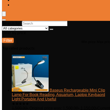
Blog
Wishlist
Search for:
Filter by price
Filter
Min price
Max pri
Top rated products
Baseus Rechargeable Mini Clip
Lamp For Book Reading, Aquarium, Laptop Keybaord
Light Portable And Useful
★
★
★
★
★
1,500.00
৳
Original price was: 1,500.00৳.
1,150.00
৳
Curren