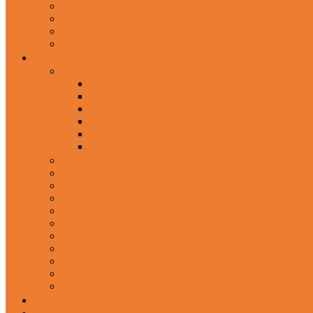
In-Ear Headphone
Wired Headphones
Over-Ear Headphones
Sports Headphone
Home Appliances
Mobile Accessories
Memory Cards
Mobile Holder & Mounts
Power Bank
Selfie Stick & Monopods
Outdoors & Sports
Phone Accessories
Rechargeable Fan
Router
Kitchen Hood
Rice Cookers
Blender, Mixer & Grinder
Coffee Maker Machines
Curry Cooker
Electric kettle
Fryer
Frypan/Tawa
Juicer
Login/Register