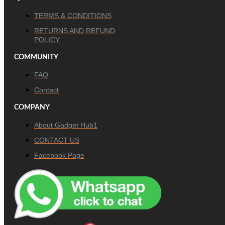
TERMS & CONDITIONS
RETURNS AND REFUND
POLICY
COMMUNITY
FAQ
Contact
COMPANY
About Gadget Hub1
CONTACT US
Facebook Page