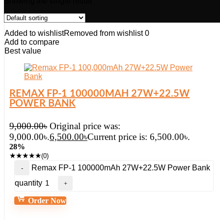
Showing the single result
Added to wishlist
Removed from wishlist
0
Add to compare
Best value
REMAX FP-1 100000MAH 27W+22.5W
POWER BANK
9,000.00
৳
Original price was:
9,000.00৳.
6,500.00
৳
Current price is: 6,500.00৳.
28%
★
★
★
★
★
(0)
Remax FP-1 100000mAh 27W+22.5W Power Bank
quantity
Order Now