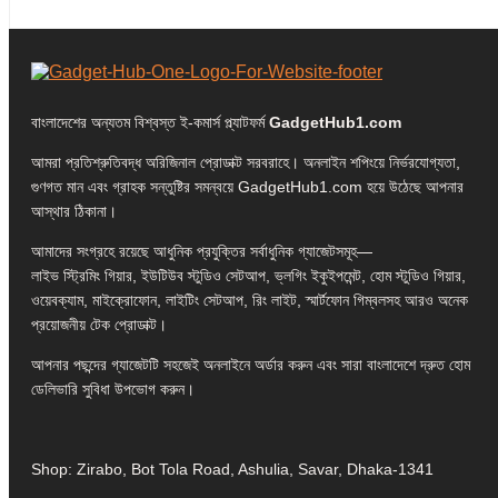
বাংলাদেশের অন্যতম বিশ্বস্ত ই-কমার্স প্ল্যাটফর্ম
GadgetHub1.com
আমরা প্রতিশ্রুতিবদ্ধ অরিজিনাল প্রোডাক্ট সরবরাহে। অনলাইন শপিংয়ে নির্ভরযোগ্যতা,
গুণগত মান এবং গ্রাহক সন্তুষ্টির সমন্বয়ে GadgetHub1.com হয়ে উঠেছে আপনার
আস্থার ঠিকানা।
আমাদের সংগ্রহে রয়েছে আধুনিক প্রযুক্তির সর্বাধুনিক গ্যাজেটসমূহ—
লাইভ স্ট্রিমিং গিয়ার, ইউটিউব স্টুডিও সেটআপ, ভ্লগিং ইকুইপমেন্ট, হোম স্টুডিও গিয়ার,
ওয়েবক্যাম, মাইক্রোফোন, লাইটিং সেটআপ, রিং লাইট, স্মার্টফোন গিম্বলসহ আরও অনেক
প্রয়োজনীয় টেক প্রোডাক্ট।
আপনার পছন্দের গ্যাজেটটি সহজেই অনলাইনে অর্ডার করুন এবং সারা বাংলাদেশে দ্রুত হোম
ডেলিভারি সুবিধা উপভোগ করুন।
Shop: Zirabo, Bot Tola Road, Ashulia, Savar, Dhaka-1341