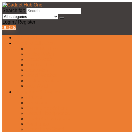
Search for:
Login / Register
0
0.00
৳
All Products
Watches Collection
Men’s Watches
Ladies Watch
Smart Watch
Pair Watches
Stopwatch
Bridal Watches
Fastrack Watches
Kids Watch
Headphone & Earphone
Airbuds
Neckband
Gaming Headphone
Earbud Headphones
Bluetooth Headphone
Earphones
Headphone Stand