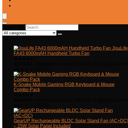
Blog
Wishlist
Search for:
Top rated products
JisuLife
FA43 6000mAH Handheld Turbo Fan
★
★
★
★
★
2,500.00
৳
Original price was: 2,500.00৳.
2,250.00
৳
Curren
price is: 2,250.00৳.
K-Snake Mobile Gaming RGB Keyboard & Mouse
Combo Pack
★
★
★
★
★
3,000.00
৳
Original price was: 3,000.00৳.
2,450.00
৳
Curren
price is: 2,450.00৳.
GearUP Rechargeable BLDC Solar Stand Fan (AC+DC
– 25W Solar Panel Included