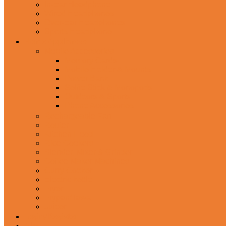
In-Ear Headphone
Wired Headphones
Over-Ear Headphones
Sports Headphone
Home Appliances
Mobile Accessories
Memory Cards
Mobile Holder & Mounts
Power Bank
Selfie Stick & Monopods
Outdoors & Sports
Phone Accessories
Rechargeable Fan
Router
Kitchen Hood
Rice Cookers
Blender, Mixer & Grinder
Coffee Maker Machines
Curry Cooker
Electric kettle
Fryer
Frypan/Tawa
Juicer
Login/Register