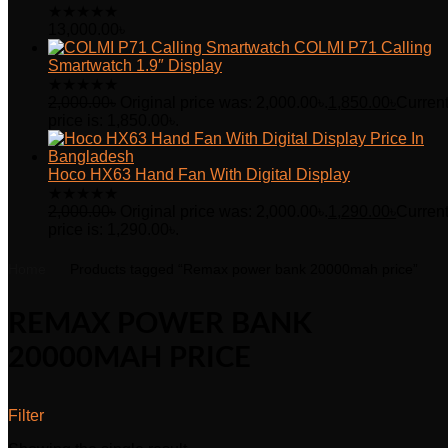
★
★
★
★
★
13,000.00
৳
COLMI P71 Calling
Smartwatch 1.9″ Display
★
★
★
★
★
2,000.00
৳
Original price was: 2,000.00৳.
1,850.00
৳
Curren
price is: 1,850.00৳.
Hoco HX63 Hand Fan With Digital Display
★
★
★
★
★
2,000.00
৳
Original price was: 2,000.00৳.
1,290.00
৳
Curren
price is: 1,290.00৳.
Home
Products tagged “Remax power bank 20000mah price”
REMAX POWER BANK
20000MAH PRICE
Filter