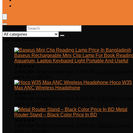
Blog
Wishlist
Search for:
Top rated products
Baseus Rechargeable Mini Clip Lamp For Book Readin
Aquarium, Laptop Keybaord Light Portable And Useful
★
★
★
★
★
1,500.00
৳
Original price was: 1,500.00৳.
1,150.00
৳
Curren
price is: 1,150.00৳.
Hoco W35
Max ANC Wireless Headphone
★
★
★
★
★
2,500.00
৳
Original price was: 2,500.00৳.
2,000.00
৳
Curren
price is: 2,000.00৳.
Metal
Router Stand – Black Color Price In BD
★
★
★
★
★
1,000.00
৳
Original price was: 1,000.00৳.
750.00
৳
Current
price is: 750.00৳.