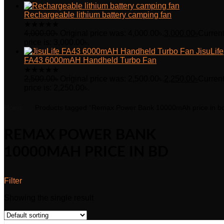
Rechargeable lithium battery camping fan
★
★
★
★
★
4,000.00
৳
Original price was: 4,000.00৳.
3,000.00
৳
Curren
price is: 3,000.00৳.
JisuLife
FA43 6000mAH Handheld Turbo Fan
★
★
★
★
★
2,500.00
৳
Original price was: 2,500.00৳.
2,250.00
৳
Curren
price is: 2,250.00৳.
Home
Products tagged “Remax Power Bank 10000mAh price in b
REMAX POWER BANK
10000MAH PRICE IN BD
Filter
Showing the single result