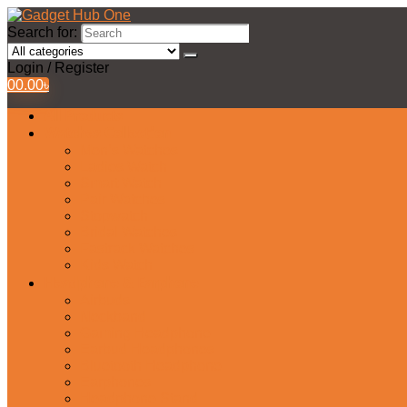
Search for:
Login / Register
0
0.00
৳
All Products
Watches Collection
Men’s Watches
Ladies Watch
Smart Watch
Pair Watches
Stopwatch
Bridal Watches
Fastrack Watches
Kids Watch
Headphone & Earphone
Airbuds
Neckband
Gaming Headphone
Earbud Headphones
Bluetooth Headphone
Earphones
Headphone Stand