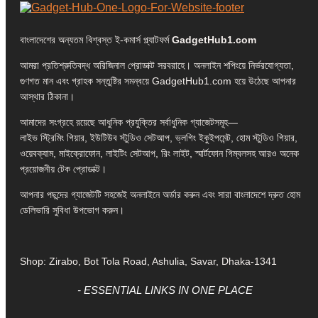
বাংলাদেশের অন্যতম বিশ্বস্ত ই-কমার্স প্ল্যাটফর্ম
GadgetHub1.com
আমরা প্রতিশ্রুতিবদ্ধ অরিজিনাল প্রোডাক্ট সরবরাহে। অনলাইন শপিংয়ে নির্ভরযোগ্যতা,
গুণগত মান এবং গ্রাহক সন্তুষ্টির সমন্বয়ে GadgetHub1.com হয়ে উঠেছে আপনার
আস্থার ঠিকানা।
আমাদের সংগ্রহে রয়েছে আধুনিক প্রযুক্তির সর্বাধুনিক গ্যাজেটসমূহ—
লাইভ স্ট্রিমিং গিয়ার, ইউটিউব স্টুডিও সেটআপ, ভ্লগিং ইকুইপমেন্ট, হোম স্টুডিও গিয়ার,
ওয়েবক্যাম, মাইক্রোফোন, লাইটিং সেটআপ, রিং লাইট, স্মার্টফোন গিম্বলসহ আরও অনেক
প্রয়োজনীয় টেক প্রোডাক্ট।
আপনার পছন্দের গ্যাজেটটি সহজেই অনলাইনে অর্ডার করুন এবং সারা বাংলাদেশে দ্রুত হোম
ডেলিভারি সুবিধা উপভোগ করুন।
Shop: Zirabo, Bot Tola Road, Ashulia, Savar, Dhaka-1341
- ESSENTIAL LINKS IN ONE PLACE