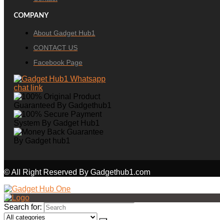
COMPANY
About Gadget Hub1
CONTACT US
Facebook Page
© All Right Reserved By Gadgethub1.com
Search for: