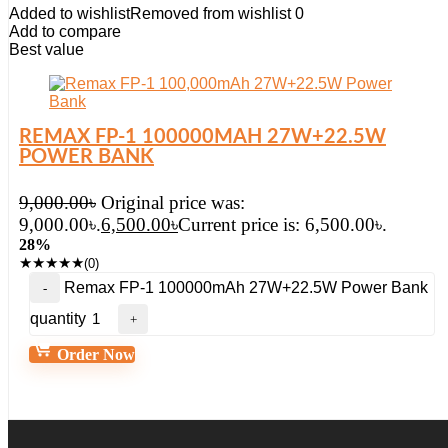
Added to wishlist
Removed from wishlist
0
Add to compare
Best value
REMAX FP-1 100000MAH 27W+22.5W
POWER BANK
9,000.00
৳
Original price was:
9,000.00৳.
6,500.00
৳
Current price is: 6,500.00৳.
28%
★
★
★
★
★
(0)
Remax FP-1 100000mAh 27W+22.5W Power Bank
quantity
Order Now