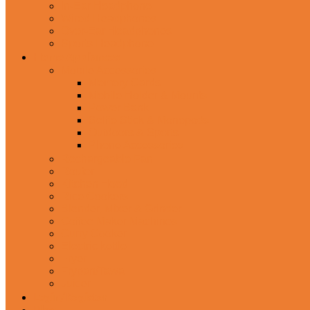
In-Ear Headphone
Wired Headphones
Over-Ear Headphones
Sports Headphone
Home Appliances
Mobile Accessories
Memory Cards
Mobile Holder & Mounts
Power Bank
Selfie Stick & Monopods
Outdoors & Sports
Phone Accessories
Rechargeable Fan
Router
Kitchen Hood
Rice Cookers
Blender, Mixer & Grinder
Coffee Maker Machines
Curry Cooker
Electric kettle
Fryer
Frypan/Tawa
Juicer
Login/Register