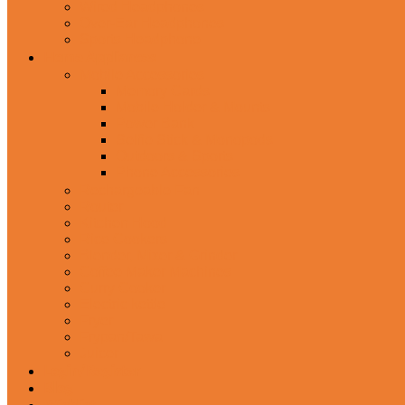
Wired Headphones
Over-Ear Headphones
Sports Headphone
Home Appliances
Mobile Accessories
Memory Cards
Mobile Holder & Mounts
Power Bank
Selfie Stick & Monopods
Outdoors & Sports
Phone Accessories
Rechargeable Fan
Router
Kitchen Hood
Rice Cookers
Blender, Mixer & Grinder
Coffee Maker Machines
Curry Cooker
Electric kettle
Fryer
Frypan/Tawa
Juicer
Login/Register
Blog