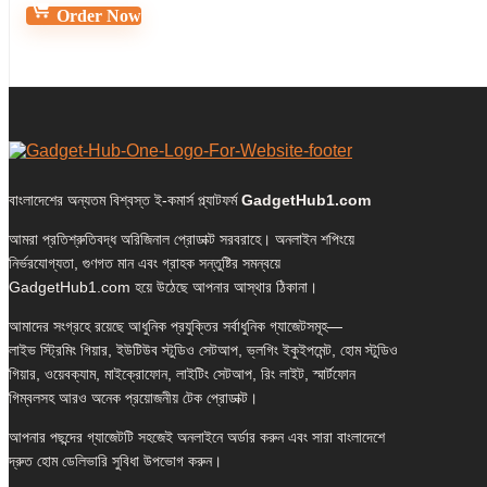
Order Now
বাংলাদেশের অন্যতম বিশ্বস্ত ই-কমার্স প্ল্যাটফর্ম
GadgetHub1.com
আমরা প্রতিশ্রুতিবদ্ধ অরিজিনাল প্রোডাক্ট সরবরাহে। অনলাইন শপিংয়ে
নির্ভরযোগ্যতা, গুণগত মান এবং গ্রাহক সন্তুষ্টির সমন্বয়ে
GadgetHub1.com হয়ে উঠেছে আপনার আস্থার ঠিকানা।
আমাদের সংগ্রহে রয়েছে আধুনিক প্রযুক্তির সর্বাধুনিক গ্যাজেটসমূহ—
লাইভ স্ট্রিমিং গিয়ার, ইউটিউব স্টুডিও সেটআপ, ভ্লগিং ইকুইপমেন্ট, হোম স্টুডিও
গিয়ার, ওয়েবক্যাম, মাইক্রোফোন, লাইটিং সেটআপ, রিং লাইট, স্মার্টফোন
গিম্বলসহ আরও অনেক প্রয়োজনীয় টেক প্রোডাক্ট।
আপনার পছন্দের গ্যাজেটটি সহজেই অনলাইনে অর্ডার করুন এবং সারা বাংলাদেশে
দ্রুত হোম ডেলিভারি সুবিধা উপভোগ করুন।