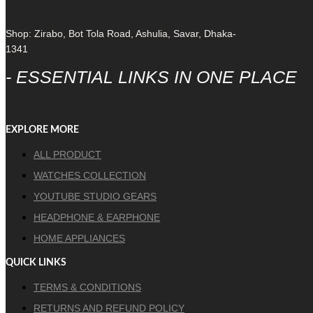
Shop: Zirabo, Bot Tola Road, Ashulia, Savar, Dhaka-
1341
- ESSENTIAL LINKS IN ONE PLACE
EXPLORE MORE
ALL PRODUCT
WATCHES COLLECTION
YOUTUBE STUDIO GEARS
HEADPHONE & EARPHONE
HOME APPLIANCES
QUICK LINKS
TERMS & CONDITIONS
RETURNS AND REFUND POLICY