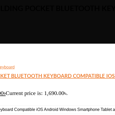
OLDING POCKET BLUETOOTH KE
OCKET BLUETOOTH KEYBOARD COMPATIBLE I
00
৳
Current price is: 1,690.00৳.
eyboard Compatible iOS Android Windows Smartphone Tablet a