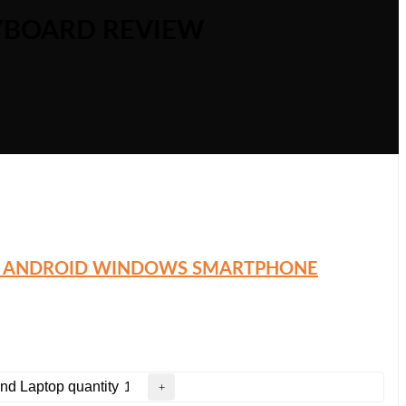
YBOARD REVIEW
OS ANDROID WINDOWS SMARTPHONE
nd Laptop quantity