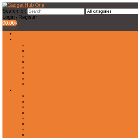
Search for:
Login / Register
0
0.00
৳
All Products
Watches Collection
Men’s Watches
Ladies Watch
Smart Watch
Pair Watches
Stopwatch
Bridal Watches
Fastrack Watches
Kids Watch
Headphone & Earphone
Airbuds
Neckband
Gaming Headphone
Earbud Headphones
Bluetooth Headphone
Earphones
Headphone Stand
In-Ear Headphone