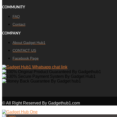
COMMUNITY
FAQ
Contact
COMPANY
About Gadget Hub1
CONTACT US
Facebook Page
© All Right Reserved By Gadgethub1.com