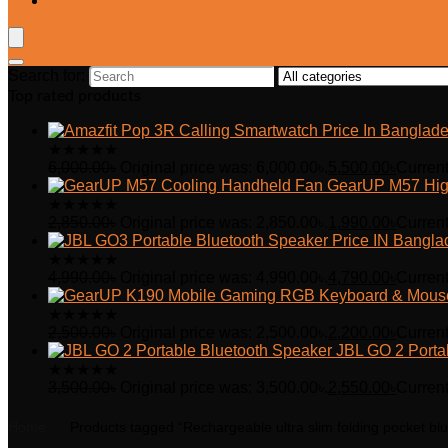
Wishlist
Search for:
Top rated products
★
★
★
★
★
6,000.00
৳
Original price was: 6,000.00৳.
5,500.00
৳
Current
GearUP M57 Hig
★
★
★
★
★
2,850.00
৳
Original price was: 2,850.00৳.
1,990.00
৳
Current
★
★
★
★
★
4,990.00
৳
Original price was: 4,990.00৳.
4,790.00
৳
Current
★
★
★
★
★
2,500.00
৳
Original price was: 2,500.00৳.
2,200.00
৳
Current
JBL GO 2 Porta
★
★
★
★
★
3,500.00
৳
Original price was: 3,500.00৳.
2,550.00
৳
Current
Home
Products tagged “Rechargeable ultra slim folding pocket bl