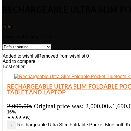
RECHARGEABLE ULTRA SLIM F
Filter
Showing the single result
Added to wishlist
Removed from wishlist
0
Add to compare
Best seller
RECHARGEABLE ULTRA SLIM FOLDABLE P
TABLET AND LAPTOP
2,000.00
৳
Original price was: 2,000.00৳.
1,690.
16%
★
★
★
★
★
(0)
Rechargeable Ultra Slim Foldable Pocket Bluetooth K