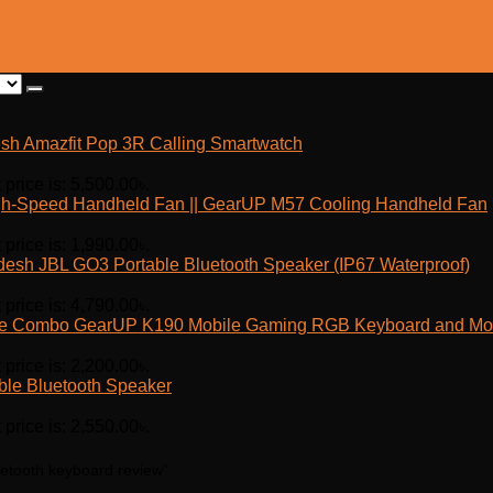
Amazfit Pop 3R Calling Smartwatch
 price is: 5,500.00৳.
h-Speed Handheld Fan || GearUP M57 Cooling Handheld Fan
 price is: 1,990.00৳.
JBL GO3 Portable Bluetooth Speaker (IP67 Waterproof)
 price is: 4,790.00৳.
GearUP K190 Mobile Gaming RGB Keyboard and M
 price is: 2,200.00৳.
ble Bluetooth Speaker
 price is: 2,550.00৳.
uetooth keyboard review”