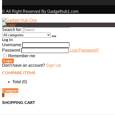
© All Right Reserved By Gadgethub1.com
Search for:
Log In
Username
Password
Lost Password?
Remember me
Login
Don't have an account?
Sign Up
COMPARE ITEMS
Total (
0
)
Compare
0
SHOPPING CART