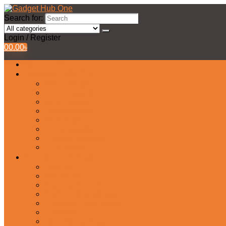
Search for:
Login / Register
0
0.00
৳
All Products
Watches Collection
Men’s Watches
Ladies Watch
Smart Watch
Pair Watches
Stopwatch
Bridal Watches
Fastrack Watches
Kids Watch
Headphone & Earphone
Airbuds
Neckband
Gaming Headphone
Earbud Headphones
Bluetooth Headphone
Earphones
Headphone Stand