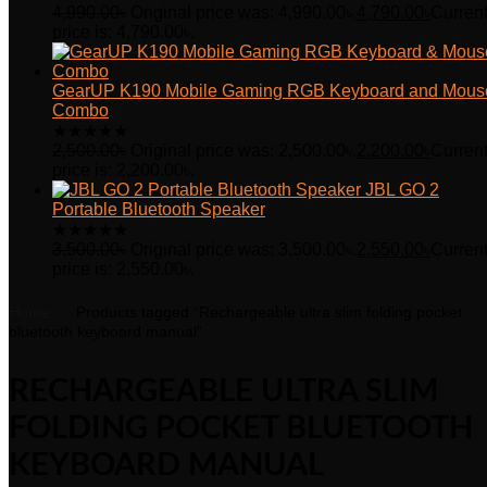
4,990.00
৳
Original price was: 4,990.00৳.
4,790.00
৳
Curren
price is: 4,790.00৳.
GearUP K190 Mobile Gaming RGB Keyboard and Mous
Combo
★
★
★
★
★
2,500.00
৳
Original price was: 2,500.00৳.
2,200.00
৳
Curren
price is: 2,200.00৳.
JBL GO 2
Portable Bluetooth Speaker
★
★
★
★
★
3,500.00
৳
Original price was: 3,500.00৳.
2,550.00
৳
Curren
price is: 2,550.00৳.
Home
Products tagged “Rechargeable ultra slim folding pocket
bluetooth keyboard manual”
RECHARGEABLE ULTRA SLIM
FOLDING POCKET BLUETOOTH
KEYBOARD MANUAL