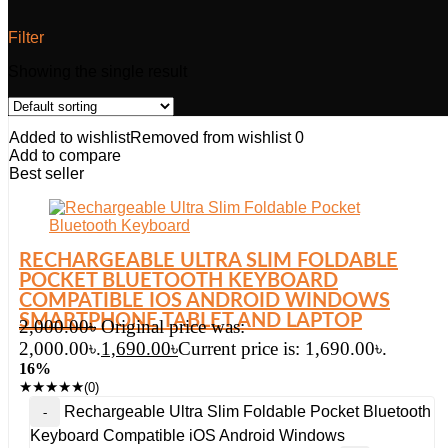
Filter
Showing the single result
Added to wishlist
Removed from wishlist
0
Add to compare
Best seller
RECHARGEABLE ULTRA SLIM FOLDABLE
POCKET BLUETOOTH KEYBOARD
COMPATIBLE IOS ANDROID WINDOWS
SMARTPHONE TABLET AND LAPTOP
2,000.00
৳
Original price was:
2,000.00৳.
1,690.00
৳
Current price is: 1,690.00৳.
16%
★
★
★
★
★
(0)
Rechargeable Ultra Slim Foldable Pocket Bluetooth
Keyboard Compatible iOS Android Windows