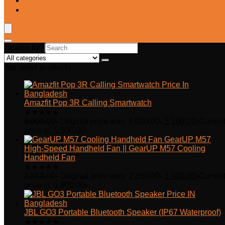
Blog
Wishlist
Search for:
Top rated products
Amazfit Pop 3R Calling Smartwatch
★
★
★
★
★
6,000.00
৳
Original price was: 6,000.00৳.
5,500.00
৳
Curren
price is: 5,500.00৳.
GearUP M57
High-Speed Handheld Fan || GearUP M57 Cooling
Handheld Fan
★
★
★
★
★
2,850.00
৳
Original price was: 2,850.00৳.
1,990.00
৳
Curren
price is: 1,990.00৳.
JBL GO3 Portable Bluetooth Speaker (IP67 Waterproof)
★
★
★
★
★