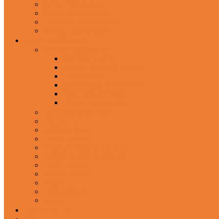
In-Ear Headphone
Wired Headphones
Over-Ear Headphones
Sports Headphone
Home Appliances
Mobile Accessories
Memory Cards
Mobile Holder & Mounts
Power Bank
Selfie Stick & Monopods
Outdoors & Sports
Phone Accessories
Rechargeable Fan
Router
Kitchen Hood
Rice Cookers
Blender, Mixer & Grinder
Coffee Maker Machines
Curry Cooker
Electric kettle
Fryer
Frypan/Tawa
Juicer
Login/Register