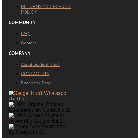
RETURNS AND REFUND
POLICY
COMMUNITY
FAQ
Contact
COMPANY
About Gadget Hub1
CONTACT US
Facebook Page