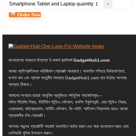
Smartphone Tablet and Laptop quantity
Order Now
বাংলাদেশের অন্যতম বিশ্বস্ত ই-কমার্স প্ল্যাটফর্ম
GadgetHub1.com
আমরা প্রতিশ্রুতিবদ্ধ অরিজিনাল প্রোডাক্ট সরবরাহে। অনলাইন শপিংয়ে নির্ভরযোগ্যতা,
গুণগত মান এবং গ্রাহক সন্তুষ্টির সমন্বয়ে GadgetHub1.com হয়ে উঠেছে আপনার
আস্থার ঠিকানা।
আমাদের সংগ্রহে রয়েছে আধুনিক প্রযুক্তির সর্বাধুনিক গ্যাজেটসমূহ—
লাইভ স্ট্রিমিং গিয়ার, ইউটিউব স্টুডিও সেটআপ, ভ্লগিং ইকুইপমেন্ট, হোম স্টুডিও গিয়ার,
ওয়েবক্যাম, মাইক্রোফোন, লাইটিং সেটআপ, রিং লাইট, স্মার্টফোন গিম্বলসহ আরও অনেক
প্রয়োজনীয় টেক প্রোডাক্ট।
আপনার পছন্দের গ্যাজেটটি সহজেই অনলাইনে অর্ডার করুন এবং সারা বাংলাদেশে দ্রুত হোম
ডেলিভারি সুবিধা উপভোগ করুন।