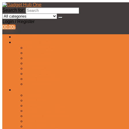
Search for:
Login / Register
0
0.00
৳
All Products
Watches Collection
Men’s Watches
Ladies Watch
Smart Watch
Pair Watches
Stopwatch
Bridal Watches
Fastrack Watches
Kids Watch
Headphone & Earphone
Airbuds
Neckband
Gaming Headphone
Earbud Headphones
Bluetooth Headphone
Earphones
Headphone Stand