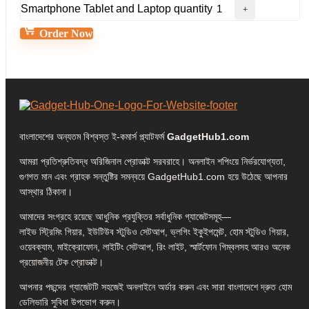
Smartphone Tablet and Laptop quantity
Order Now
বাংলাদেশের অন্যতম বিশ্বস্ত ই-কমার্স প্ল্যাটফর্ম
GadgetHub1.com
আমরা প্রতিশ্রুতিবদ্ধ অরিজিনাল প্রোডাক্ট সরবরাহে। অনলাইন শপিংয়ে নির্ভরযোগ্যতা,
গুণগত মান এবং গ্রাহক সন্তুষ্টির সমন্বয়ে GadgetHub1.com হয়ে উঠেছে আপনার
আস্থার ঠিকানা।
আমাদের সংগ্রহে রয়েছে আধুনিক প্রযুক্তির সর্বাধুনিক গ্যাজেটসমূহ—
লাইভ স্ট্রিমিং গিয়ার, ইউটিউব স্টুডিও সেটআপ, ভ্লগিং ইকুইপমেন্ট, হোম স্টুডিও গিয়ার,
ওয়েবক্যাম, মাইক্রোফোন, লাইটিং সেটআপ, রিং লাইট, স্মার্টফোন গিম্বলসহ আরও অনেক
প্রয়োজনীয় টেক প্রোডাক্ট।
আপনার পছন্দের গ্যাজেটটি সহজেই অনলাইনে অর্ডার করুন এবং সারা বাংলাদেশে দ্রুত হোম
ডেলিভারি সুবিধা উপভোগ করুন।