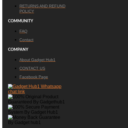
RETURNS AND REFUND
POLICY
COMMUNITY
FAQ
Contact
COMPANY
About Gadget Hub1
CONTACT US
Facebook Page