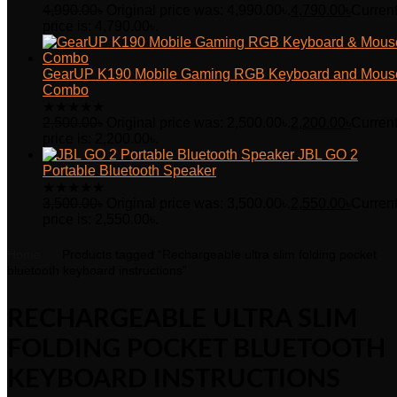
4,990.00
৳
Original price was: 4,990.00৳.
4,790.00
৳
Curren
price is: 4,790.00৳.
GearUP K190 Mobile Gaming RGB Keyboard and Mous
Combo
★
★
★
★
★
2,500.00
৳
Original price was: 2,500.00৳.
2,200.00
৳
Curren
price is: 2,200.00৳.
JBL GO 2
Portable Bluetooth Speaker
★
★
★
★
★
3,500.00
৳
Original price was: 3,500.00৳.
2,550.00
৳
Curren
price is: 2,550.00৳.
Home
Products tagged “Rechargeable ultra slim folding pocket
bluetooth keyboard instructions”
RECHARGEABLE ULTRA SLIM
FOLDING POCKET BLUETOOTH
KEYBOARD INSTRUCTIONS