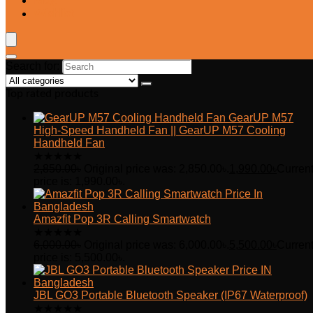
Blog
Wishlist
Search for:
Top rated products
GearUP M57
High-Speed Handheld Fan || GearUP M57 Cooling
Handheld Fan
★
★
★
★
★
2,850.00
৳
Original price was: 2,850.00৳.
1,990.00
৳
Curren
price is: 1,990.00৳.
Amazfit Pop 3R Calling Smartwatch
★
★
★
★
★
6,000.00
৳
Original price was: 6,000.00৳.
5,500.00
৳
Curren
price is: 5,500.00৳.
JBL GO3 Portable Bluetooth Speaker (IP67 Waterproof)
★
★
★
★
★