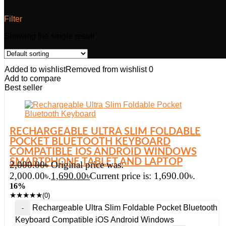
Filter
Showing the single result
Added to wishlist
Removed from wishlist
0
Add to compare
Best seller
RECHARGEABLE ULTRA SLIM FOLDABLE
POCKET BLUETOOTH KEYBOARD
COMPATIBLE IOS ANDROID WINDOWS
SMARTPHONE TABLET AND LAPTOP
2,000.00
৳
Original price was:
2,000.00৳.
1,690.00
৳
Current price is: 1,690.00৳.
16%
★
★
★
★
★
(0)
Rechargeable Ultra Slim Foldable Pocket Bluetooth
Keyboard Compatible iOS Android Windows