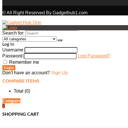
© All Right Reserved By Gadgethub1.com
Search for:
Log In
Username
Password
Lost Password?
Remember me
Login
Don't have an account?
Sign Up
COMPARE ITEMS
Total (
0
)
Compare
0
SHOPPING CART