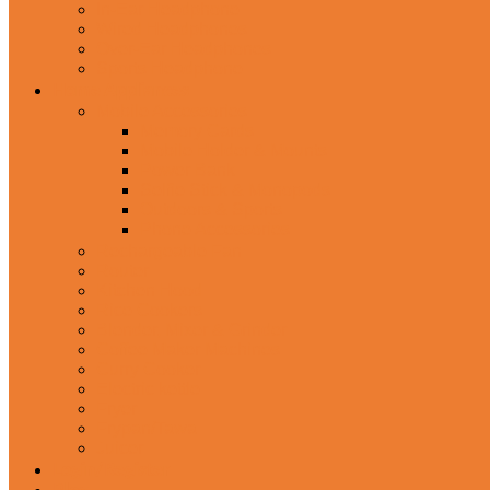
In-Ear Headphone
Wired Headphones
Over-Ear Headphones
Sports Headphone
Home Appliances
Mobile Accessories
Memory Cards
Mobile Holder & Mounts
Power Bank
Selfie Stick & Monopods
Outdoors & Sports
Phone Accessories
Rechargeable Fan
Router
Kitchen Hood
Rice Cookers
Blender, Mixer & Grinder
Coffee Maker Machines
Curry Cooker
Electric kettle
Fryer
Frypan/Tawa
Juicer
Login/Register