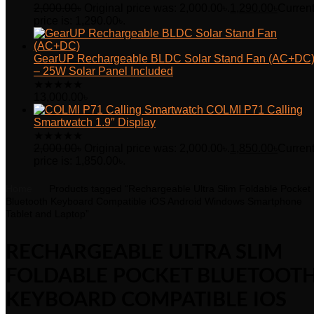
2,000.00
৳
Original price was: 2,000.00৳.
1,290.00
৳
Curren
price is: 1,290.00৳.
GearUP Rechargeable BLDC Solar Stand Fan (AC+DC
– 25W Solar Panel Included
★
★
★
★
★
13,000.00
৳
COLMI P71 Calling
Smartwatch 1.9″ Display
★
★
★
★
★
2,000.00
৳
Original price was: 2,000.00৳.
1,850.00
৳
Curren
price is: 1,850.00৳.
Home
Products tagged “Rechargeable Ultra Slim Foldable Pocket
Bluetooth Keyboard Compatible iOS Android Windows Smartphone
Tablet and Laptop”
RECHARGEABLE ULTRA SLIM
FOLDABLE POCKET BLUETOOT
KEYBOARD COMPATIBLE IOS