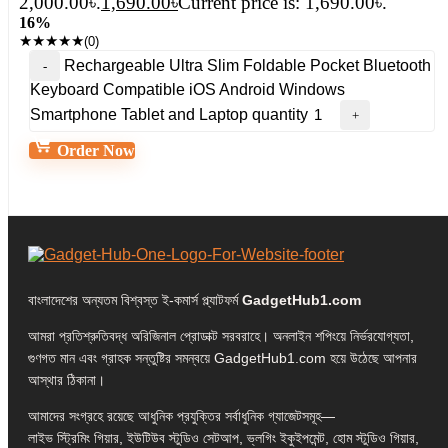
2,000.00৳.
1,690.00
৳
Current price is: 1,690.00৳.
16%
★
★
★
★
★
(0)
Rechargeable Ultra Slim Foldable Pocket Bluetooth
Keyboard Compatible iOS Android Windows
Smartphone Tablet and Laptop quantity
Order Now
বাংলাদেশের অন্যতম বিশ্বস্ত ই-কমার্স প্ল্যাটফর্ম
GadgetHub1.com
আমরা প্রতিশ্রুতিবদ্ধ অরিজিনাল প্রোডাক্ট সরবরাহে। অনলাইন শপিংয়ে নির্ভরযোগ্যতা,
গুণগত মান এবং গ্রাহক সন্তুষ্টির সমন্বয়ে GadgetHub1.com হয়ে উঠেছে আপনার
আস্থার ঠিকানা।
আমাদের সংগ্রহে রয়েছে আধুনিক প্রযুক্তির সর্বাধুনিক গ্যাজেটসমূহ—
লাইভ স্ট্রিমিং গিয়ার, ইউটিউব স্টুডিও সেটআপ, ভ্লগিং ইকুইপমেন্ট, হোম স্টুডিও গিয়ার,