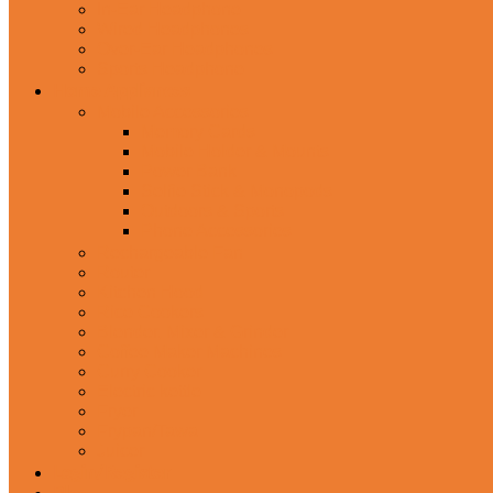
In-Ear Headphone
Wired Headphones
Over-Ear Headphones
Sports Headphone
Home Appliances
Mobile Accessories
Memory Cards
Mobile Holder & Mounts
Power Bank
Selfie Stick & Monopods
Outdoors & Sports
Phone Accessories
Rechargeable Fan
Router
Kitchen Hood
Rice Cookers
Blender, Mixer & Grinder
Coffee Maker Machines
Curry Cooker
Electric kettle
Fryer
Frypan/Tawa
Juicer
Login/Register