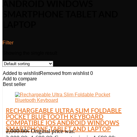
ANDROID WINDOWS
SMARTPHONE TABLET AND
LAPTOP
Filter
Showing the single result
Added to wishlist
Removed from wishlist
0
Add to compare
Best seller
RECHARGEABLE ULTRA SLIM FOLDABLE
POCKET BLUETOOTH KEYBOARD
COMPATIBLE IOS ANDROID WINDOWS
SMARTPHONE TABLET AND LAPTOP
2,000.00
৳
Original price was: