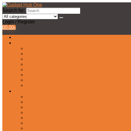
Search for:
Login / Register
0
0.00
৳
All Products
Watches Collection
Men’s Watches
Ladies Watch
Smart Watch
Pair Watches
Stopwatch
Bridal Watches
Fastrack Watches
Kids Watch
Headphone & Earphone
Airbuds
Neckband
Gaming Headphone
Earbud Headphones
Bluetooth Headphone
Earphones
Headphone Stand