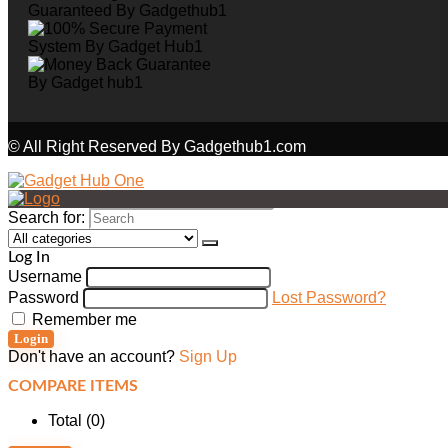
© All Right Reserved By Gadgethub1.com
Search for:
Log In
Username
Password
Lost Password?
Remember me
Login
Don't have an account?
Sign Up
COMPARE ITEMS
Total (
0
)