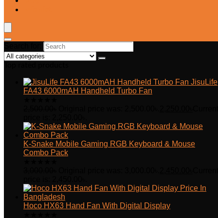
Blog
Wishlist
Search for:
Top rated products
JisuLife
FA43 6000mAH Handheld Turbo Fan
★
★
★
★
★
2,500.00
৳
Original price was: 2,500.00৳.
2,250.00
৳
Curren
price is: 2,250.00৳.
K-Snake Mobile Gaming RGB Keyboard & Mouse
Combo Pack
★
★
★
★
★
3,000.00
৳
Original price was: 3,000.00৳.
2,450.00
৳
Curren
price is: 2,450.00৳.
Hoco HX63 Hand Fan With Digital Display
★
★
★
★
★