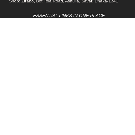
Shop: Zirabo, Bot Tola Road, Ashulia, Savar, Dhaka-1341
- ESSENTIAL LINKS IN ONE PLACE
EXPLORE MORE
QUICK LINKS
ALL PRODUCT
TERMS &
CONDITIONS
WATCHES
COLLECTION
RETURNS AND
REFUND POLICY
YOUTUBE STUDIO
GEARS
HEADPHONE &
EARPHONE
HOME APPLIANCES
COMMUNITY
COMPANY
FAQ
About Gadget Hub1
Contact
CONTACT US
Facebook Page