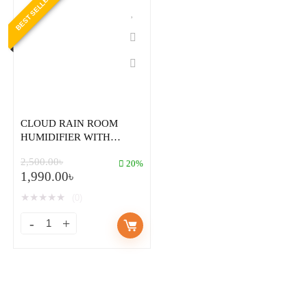
BEST SELLER
CLOUD RAIN ROOM
HUMIDIFIER WITH
RAINING WATER DROP
2,500.00
৳
SOUND OIL DIFFUSER
20%
1,990.00
৳
FOR BEDROOM
★
★
★
★
★
(0)