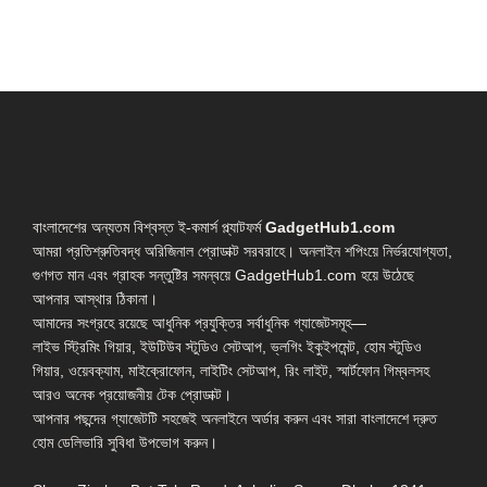
বাংলাদেশের অন্যতম বিশ্বস্ত ই-কমার্স প্ল্যাটফর্ম
GadgetHub1.com
আমরা প্রতিশ্রুতিবদ্ধ অরিজিনাল প্রোডাক্ট সরবরাহে। অনলাইন শপিংয়ে নির্ভরযোগ্যতা,
গুণগত মান এবং গ্রাহক সন্তুষ্টির সমন্বয়ে GadgetHub1.com হয়ে উঠেছে
আপনার আস্থার ঠিকানা।
আমাদের সংগ্রহে রয়েছে আধুনিক প্রযুক্তির সর্বাধুনিক গ্যাজেটসমূহ—
লাইভ স্ট্রিমিং গিয়ার, ইউটিউব স্টুডিও সেটআপ, ভ্লগিং ইকুইপমেন্ট, হোম স্টুডিও
গিয়ার, ওয়েবক্যাম, মাইক্রোফোন, লাইটিং সেটআপ, রিং লাইট, স্মার্টফোন গিম্বলসহ
আরও অনেক প্রয়োজনীয় টেক প্রোডাক্ট।
আপনার পছন্দের গ্যাজেটটি সহজেই অনলাইনে অর্ডার করুন এবং সারা বাংলাদেশে দ্রুত
হোম ডেলিভারি সুবিধা উপভোগ করুন।