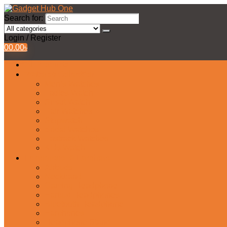
Search for:
Login / Register
0
0.00
৳
All Products
Watches Collection
Men’s Watches
Ladies Watch
Smart Watch
Pair Watches
Stopwatch
Bridal Watches
Fastrack Watches
Kids Watch
Headphone & Earphone
Airbuds
Neckband
Gaming Headphone
Earbud Headphones
Bluetooth Headphone
Earphones
Headphone Stand