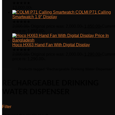
★
★
★
★
★
13,000.00
৳
COLMI P71 Calling
Smartwatch 1.9″ Display
★
★
★
★
★
2,000.00
৳
Original price was: 2,000.00৳.
1,850.00
৳
Curren
price is: 1,850.00৳.
Hoco HX63 Hand Fan With Digital Display
★
★
★
★
★
2,000.00
৳
Original price was: 2,000.00৳.
1,290.00
৳
Curren
price is: 1,290.00৳.
Home
Products tagged “Rechargeable Drinking Water Dispenser”
RECHARGEABLE DRINKING
WATER DISPENSER
Filter