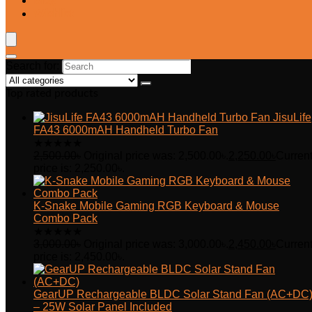
Blog
Wishlist
Search for:
Top rated products
JisuLife
FA43 6000mAH Handheld Turbo Fan
★
★
★
★
★
2,500.00
৳
Original price was: 2,500.00৳.
2,250.00
৳
Curren
price is: 2,250.00৳.
K-Snake Mobile Gaming RGB Keyboard & Mouse
Combo Pack
★
★
★
★
★
3,000.00
৳
Original price was: 3,000.00৳.
2,450.00
৳
Curren
price is: 2,450.00৳.
GearUP Rechargeable BLDC Solar Stand Fan (AC+DC
– 25W Solar Panel Included