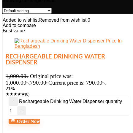
Showing the single result
Added to wishlist
Removed from wishlist
0
Add to compare
Best value
RECHARGEABLE DRINKING WATER
DISPENSER
1,000.00
৳
Original price was:
1,000.00৳.
790.00
৳
Current price is: 790.00৳.
21%
★
★
★
★
★
(0)
Rechargeable Drinking Water Dispenser quantity
Order Now