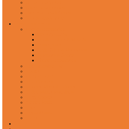
In-Ear Headphone
Wired Headphones
Over-Ear Headphones
Sports Headphone
Home Appliances
Mobile Accessories
Memory Cards
Mobile Holder & Mounts
Power Bank
Selfie Stick & Monopods
Outdoors & Sports
Phone Accessories
Rechargeable Fan
Router
Kitchen Hood
Rice Cookers
Blender, Mixer & Grinder
Coffee Maker Machines
Curry Cooker
Electric kettle
Fryer
Frypan/Tawa
Juicer
Login/Register