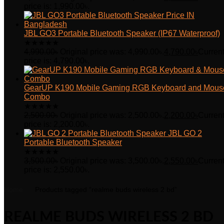
price is: 1,990.00৳.
JBL GO3 Portable Bluetooth Speaker (IP67 Waterproof)
★
★
★
★
★
4,990.00
৳
Original price was: 4,990.00৳.
4,790.00
৳
Curren
price is: 4,790.00৳.
GearUP K190 Mobile Gaming RGB Keyboard and Mous
Combo
★
★
★
★
★
2,500.00
৳
Original price was: 2,500.00৳.
2,200.00
৳
Curren
price is: 2,200.00৳.
JBL GO 2
Portable Bluetooth Speaker
★
★
★
★
★
3,500.00
৳
Original price was: 3,500.00৳.
2,550.00
৳
Curren
price is: 2,550.00৳.
Home
Products tagged “realme buds wireless 2 bd”
REALME BUDS WIRELESS 2 BD