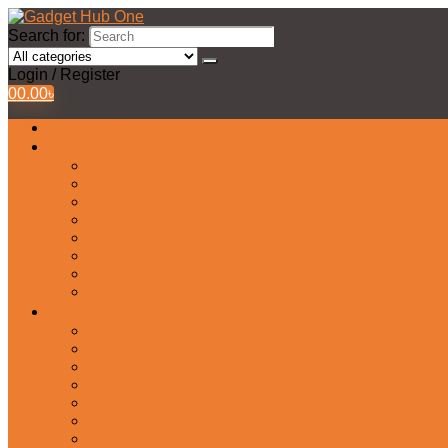
Search for:
Login / Register
0
0.00
৳
All Products
Watches Collection
Men’s Watches
Ladies Watch
Smart Watch
Pair Watches
Stopwatch
Bridal Watches
Fastrack Watches
Kids Watch
Headphone & Earphone
Airbuds
Neckband
Gaming Headphone
Earbud Headphones
Bluetooth Headphone
Earphones
Headphone Stand