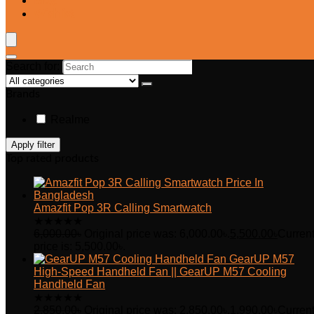
Blog
Wishlist
Search for:
Brands
Realme
Apply filter
Top rated products
Amazfit Pop 3R Calling Smartwatch
★
★
★
★
★
6,000.00
৳
Original price was: 6,000.00৳.
5,500.00
৳
Curren
price is: 5,500.00৳.
GearUP M57
High-Speed Handheld Fan || GearUP M57 Cooling
Handheld Fan
★
★
★
★
★
2,850.00
৳
Original price was: 2,850.00৳.
1,990.00
৳
Curren