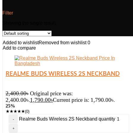
Filter
Showing the single result
Added to wishlist
Removed from wishlist
0
Add to compare
REALME BUDS WIRELESS 2S NECKBAND
2,400.00
৳
Original price was:
2,400.00৳.
1,790.00
৳
Current price is: 1,790.00৳.
25%
★
★
★
★
★
(0)
Realme Buds Wireless 2S Neckband quantity