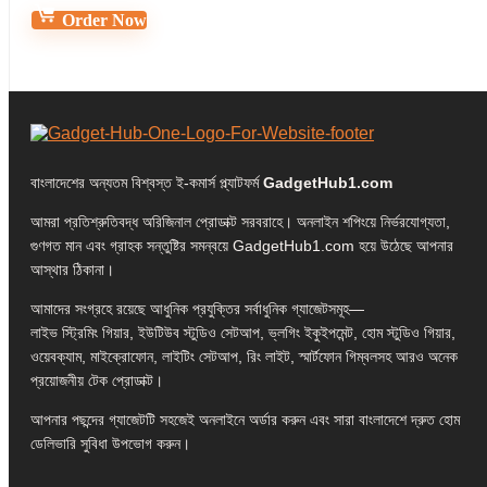
Order Now
বাংলাদেশের অন্যতম বিশ্বস্ত ই-কমার্স প্ল্যাটফর্ম
GadgetHub1.com
আমরা প্রতিশ্রুতিবদ্ধ অরিজিনাল প্রোডাক্ট সরবরাহে। অনলাইন শপিংয়ে নির্ভরযোগ্যতা,
গুণগত মান এবং গ্রাহক সন্তুষ্টির সমন্বয়ে GadgetHub1.com হয়ে উঠেছে আপনার
আস্থার ঠিকানা।
আমাদের সংগ্রহে রয়েছে আধুনিক প্রযুক্তির সর্বাধুনিক গ্যাজেটসমূহ—
লাইভ স্ট্রিমিং গিয়ার, ইউটিউব স্টুডিও সেটআপ, ভ্লগিং ইকুইপমেন্ট, হোম স্টুডিও গিয়ার,
ওয়েবক্যাম, মাইক্রোফোন, লাইটিং সেটআপ, রিং লাইট, স্মার্টফোন গিম্বলসহ আরও অনেক
প্রয়োজনীয় টেক প্রোডাক্ট।
আপনার পছন্দের গ্যাজেটটি সহজেই অনলাইনে অর্ডার করুন এবং সারা বাংলাদেশে দ্রুত হোম
ডেলিভারি সুবিধা উপভোগ করুন।