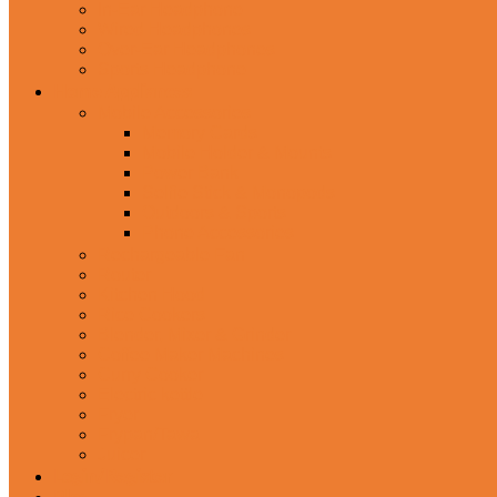
In-Ear Headphone
Wired Headphones
Over-Ear Headphones
Sports Headphone
Home Appliances
Mobile Accessories
Memory Cards
Mobile Holder & Mounts
Power Bank
Selfie Stick & Monopods
Outdoors & Sports
Phone Accessories
Rechargeable Fan
Router
Kitchen Hood
Rice Cookers
Blender, Mixer & Grinder
Coffee Maker Machines
Curry Cooker
Electric kettle
Fryer
Frypan/Tawa
Juicer
Login/Register