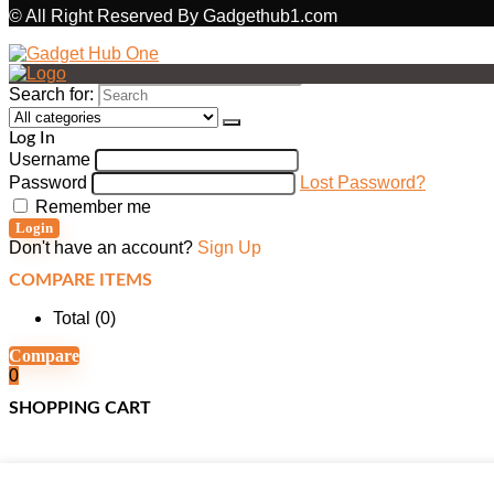
© All Right Reserved By Gadgethub1.com
Search for:
Log In
Username
Password
Lost Password?
Remember me
Login
Don't have an account?
Sign Up
COMPARE ITEMS
Total (
0
)
Compare
0
SHOPPING CART