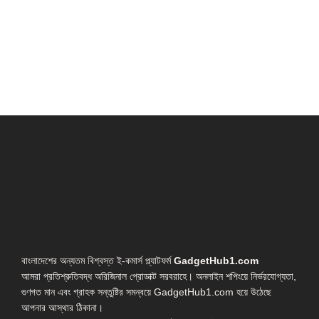
বাংলাদেশের অন্যতম বিশ্বস্ত ই-কমার্স প্ল্যাটফর্ম
GadgetHub1.com
আমরা প্রতিশ্রুতিবদ্ধ অরিজিনাল প্রোডাক্ট সরবরাহে। অনলাইন শপিংয়ে নির্ভরযোগ্যতা,
গুণগত মান এবং গ্রাহক সন্তুষ্টির সমন্বয়ে GadgetHub1.com হয়ে উঠেছে
আপনার আস্থার ঠিকানা।