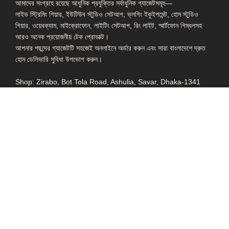
আমাদের সংগ্রহে রয়েছে আধুনিক প্রযুক্তির সর্বাধুনিক গ্যাজেটসমূহ—
লাইভ স্ট্রিমিং গিয়ার, ইউটিউব স্টুডিও সেটআপ, ভ্লগিং ইকুইপমেন্ট, হোম স্টুডিও
গিয়ার, ওয়েবক্যাম, মাইক্রোফোন, লাইটিং সেটআপ, রিং লাইট, স্মার্টফোন গিম্বলসহ
আরও অনেক প্রয়োজনীয় টেক প্রোডাক্ট।
আপনার পছন্দের গ্যাজেটটি সহজেই অনলাইনে অর্ডার করুন এবং সারা বাংলাদেশে দ্রুত
হোম ডেলিভারি সুবিধা উপভোগ করুন।
Shop: Zirabo, Bot Tola Road, Ashulia, Savar, Dhaka-1341
- ESSENTIAL LINKS IN ONE PLACE
EXPLORE MORE
QUICK LINKS
ALL PRODUCT
TERMS &
CONDITIONS
WATCHES
COLLECTION
RETURNS AND
REFUND POLICY
YOUTUBE STUDIO
GEARS
HEADPHONE &