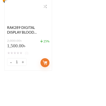
RAK289 DIGITAL
DISPLAY BLOOD
PRESSURE MONITOR
2,000.00
৳
25%
1,500.00
৳
★
★
★
★
★
(0)