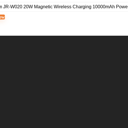
m JR-W020 20W Magnetic Wireless Charging 10000mAh Power 
ow