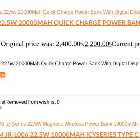
22.5W 20000MAH QUICK CHARGE POWER BANK
Original price was: 2,400.00৳.
2,200.00
৳
Current pr
22.5w 20000Mah Quick Charge Power Bank With Digital Displa
ow
ist
Removed from wishlist
0
e
 JR-L006 22.5W 10000MAH ICYSERIES TYPE 