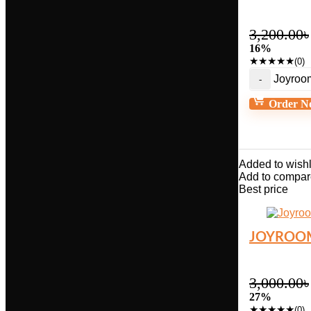
3,200.00
৳
16%
★
★
★
★
★
(0)
Joyroo
Order N
Added to wishl
Add to compar
Best price
JOYROOM
3,000.00
৳
27%
★
★
★
★
★
(0)