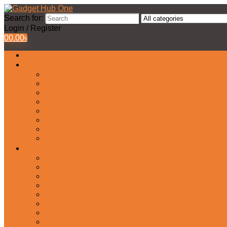
Search for:
Login / Register
0
0.00
৳
All Products
Watches Collection
Men’s Watches
Ladies Watch
Smart Watch
Pair Watches
Stopwatch
Bridal Watches
Fastrack Watches
Kids Watch
Headphone & Earphone
Airbuds
Neckband
Gaming Headphone
Earbud Headphones
Bluetooth Headphone
Earphones
Headphone Stand
In-Ear Headphone