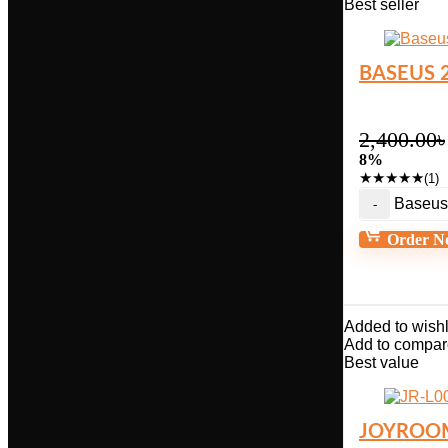
Best seller
BASEUS 
2,400.00
৳
8%
★
★
★
★
★
(1)
Baseus 
Order N
Added to wishl
Add to compar
Best value
JOYROOM