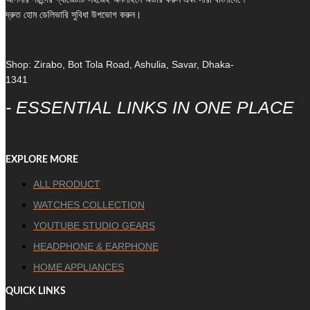
দ্রুত হোম ডেলিভারি সুবিধা উপভোগ করুন।
Shop: Zirabo, Bot Tola Road, Ashulia, Savar, Dhaka-
1341
- ESSENTIAL LINKS IN ONE PLACE
EXPLORE MORE
ALL PRODUCT
WATCHES COLLECTION
YOUTUBE STUDIO GEARS
HEADPHONE & EARPHONE
HOME APPLIANCES
QUICK LINKS