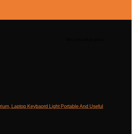
Min price
Max price
ium, Laptop Keybaord Light Portable And Useful