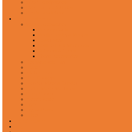
Wired Headphones
Over-Ear Headphones
Sports Headphone
Home Appliances
Mobile Accessories
Memory Cards
Mobile Holder & Mounts
Power Bank
Selfie Stick & Monopods
Outdoors & Sports
Phone Accessories
Rechargeable Fan
Router
Kitchen Hood
Rice Cookers
Blender, Mixer & Grinder
Coffee Maker Machines
Curry Cooker
Electric kettle
Fryer
Frypan/Tawa
Juicer
Login/Register
Blog