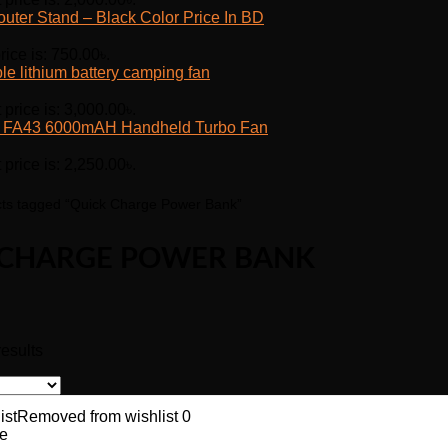
outer Stand – Black Color Price In BD
rice is: 750.00৳.
e lithium battery camping fan
 price is: 3,000.00৳.
fe FA43 6000mAH Handheld Turbo Fan
 price is: 2,250.00৳.
ts tagged “Quick Charge Power Bank”
 CHARGE POWER BANK
results
ist
Removed from wishlist
0
e