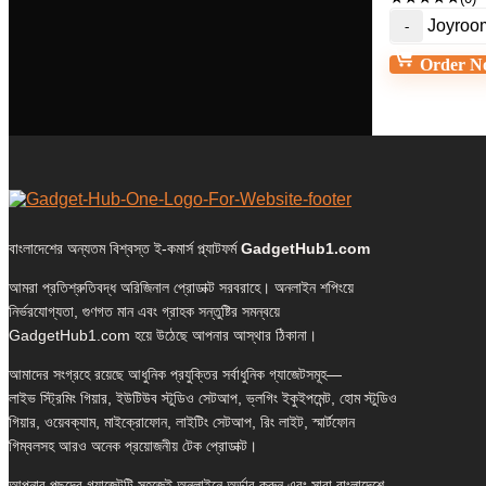
Joyroo
Order N
বাংলাদেশের অন্যতম বিশ্বস্ত ই-কমার্স প্ল্যাটফর্ম
GadgetHub1.com
আমরা প্রতিশ্রুতিবদ্ধ অরিজিনাল প্রোডাক্ট সরবরাহে। অনলাইন শপিংয়ে
নির্ভরযোগ্যতা, গুণগত মান এবং গ্রাহক সন্তুষ্টির সমন্বয়ে
GadgetHub1.com হয়ে উঠেছে আপনার আস্থার ঠিকানা।
আমাদের সংগ্রহে রয়েছে আধুনিক প্রযুক্তির সর্বাধুনিক গ্যাজেটসমূহ—
লাইভ স্ট্রিমিং গিয়ার, ইউটিউব স্টুডিও সেটআপ, ভ্লগিং ইকুইপমেন্ট, হোম স্টুডিও
গিয়ার, ওয়েবক্যাম, মাইক্রোফোন, লাইটিং সেটআপ, রিং লাইট, স্মার্টফোন
গিম্বলসহ আরও অনেক প্রয়োজনীয় টেক প্রোডাক্ট।
আপনার পছন্দের গ্যাজেটটি সহজেই অনলাইনে অর্ডার করুন এবং সারা বাংলাদেশে