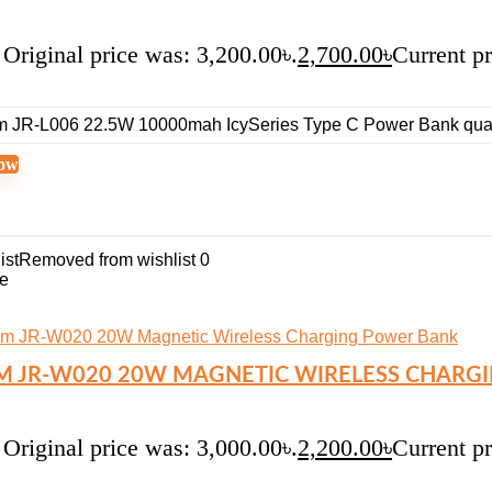
Original price was: 3,200.00৳.
2,700.00
৳
Current pr
m JR-L006 22.5W 10000mah IcySeries Type C Power Bank quan
ow
ist
Removed from wishlist
0
e
 JR-W020 20W MAGNETIC WIRELESS CHARG
Original price was: 3,000.00৳.
2,200.00
৳
Current pr