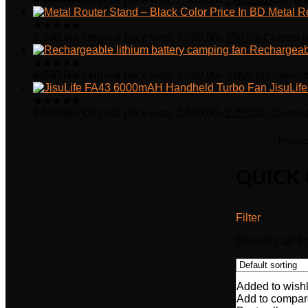
Metal R
★
★
★
★
★
1,000.00
৳
Original price was: 1,000.00৳.
750.00
৳
Current p
Rechargeabl
★
★
★
★
★
4,000.00
৳
Original price was: 4,000.00৳.
3,000.00
৳
Current
JisuLi
★
★
★
★
★
2,500.00
৳
Original price was: 2,500.00৳.
2,250.00
৳
Current
Home
Produc
QUICK
Filter
Showing all 3 
Added to wishl
Add to compar