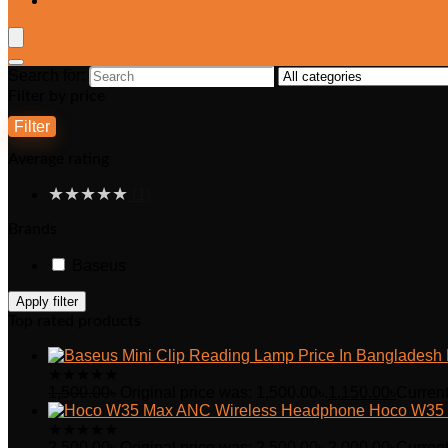
Wishlist
Search for:
Filter by price
Filter
Average rating
★
★
★
★
★
(1)
Brands
Baseus
Apply filter
Top rated products
★
★
★
★
★
1,500.00
৳
Original price was: 1,500.00৳.
1,150.00
৳
Current
Hoco W35 
★
★
★
★
★
2,500.00
৳
Original price was: 2,500.00৳.
2,000.00
৳
Current