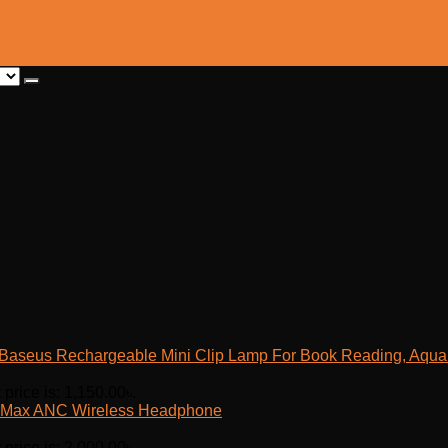
Baseus Rechargeable Mini Clip Lamp For Book Reading, Aquar
 price is: 1,150.00৳.
Max ANC Wireless Headphone
 price is: 2,000.00৳.