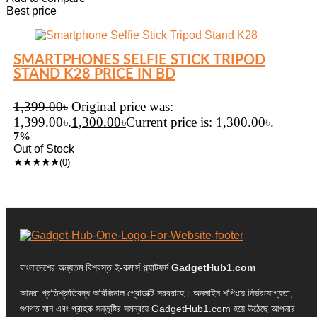
Best price
SMARTPHONES SELFIE STICK TRIPOD
STAND K28 PRICE IN BD
1,399.00
৳
Original price was:
1,399.00৳.
1,300.00
৳
Current price is: 1,300.00৳.
7%
Out of Stock
★
★
★
★
★
(0)
বাংলাদেশের অন্যতম বিশ্বস্ত ই-কমার্স প্ল্যাটফর্ম
GadgetHub1.com
আমরা প্রতিশ্রুতিবদ্ধ অরিজিনাল প্রোডাক্ট সরবরাহে। অনলাইন শপিংয়ে নির্ভরযোগ্যতা,
গুণগত মান এবং গ্রাহক সন্তুষ্টির সমন্বয়ে GadgetHub1.com হয়ে উঠেছে আপনার