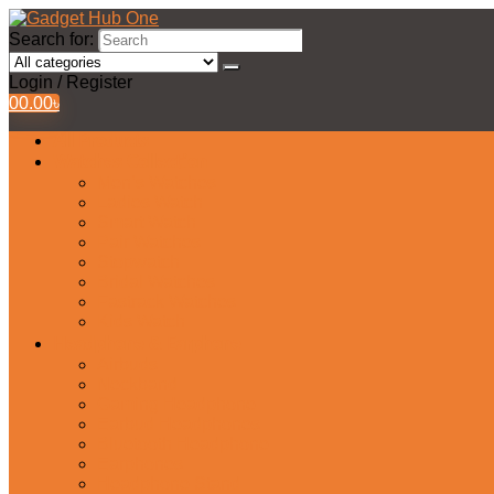
Search for:
Login / Register
0
0.00
৳
All Products
Watches Collection
Men’s Watches
Ladies Watch
Smart Watch
Pair Watches
Stopwatch
Bridal Watches
Fastrack Watches
Kids Watch
Headphone & Earphone
Airbuds
Neckband
Gaming Headphone
Earbud Headphones
Bluetooth Headphone
Earphones
Headphone Stand