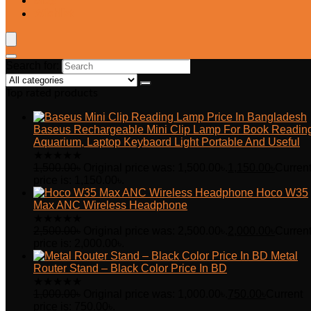
Blog
Wishlist
Search for:
Top rated products
Baseus Rechargeable Mini Clip Lamp For Book Readin
Aquarium, Laptop Keybaord Light Portable And Useful
★
★
★
★
★
1,500.00
৳
Original price was: 1,500.00৳.
1,150.00
৳
Curren
price is: 1,150.00৳.
Hoco W35
Max ANC Wireless Headphone
★
★
★
★
★
2,500.00
৳
Original price was: 2,500.00৳.
2,000.00
৳
Curren
price is: 2,000.00৳.
Metal
Router Stand – Black Color Price In BD
★
★
★
★
★
1,000.00
৳
Original price was: 1,000.00৳.
750.00
৳
Current
price is: 750.00৳.