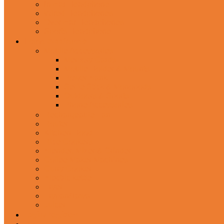
In-Ear Headphone
Wired Headphones
Over-Ear Headphones
Sports Headphone
Home Appliances
Mobile Accessories
Memory Cards
Mobile Holder & Mounts
Power Bank
Selfie Stick & Monopods
Outdoors & Sports
Phone Accessories
Rechargeable Fan
Router
Kitchen Hood
Rice Cookers
Blender, Mixer & Grinder
Coffee Maker Machines
Curry Cooker
Electric kettle
Fryer
Frypan/Tawa
Juicer
Login/Register