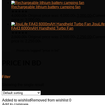
Rechargeable lithium battery camping fan
★
★
★
★
★
4,000.00
৳
Original price was: 4,000.00৳.
3,000.00
৳
Curren
price is: 3,000.00৳.
JisuLife
FA43 6000mAH Handheld Turbo Fan
★
★
★
★
★
2,500.00
৳
Original price was: 2,500.00৳.
2,250.00
৳
Curren
price is: 2,250.00৳.
Home
Products tagged “price in bd”
PRICE IN BD
Filter
Showing the single result
Added to wishlist
Removed from wishlist
0
Add to compare