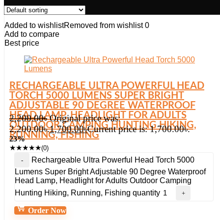
Added to wishlist
Removed from wishlist
0
Add to compare
Best price
RECHARGEABLE ULTRA POWERFUL HEAD
TORCH 5000 LUMENS SUPER BRIGHT
ADJUSTABLE 90 DEGREE WATERPROOF
HEAD LAMP, HEADLIGHT FOR ADULTS
2,200.00
৳
Original price was:
OUTDOOR CAMPING HUNTING HIKING,
2,200.00৳.
1,700.00
৳
Current price is: 1,700.00৳.
RUNNING, FISHING
23%
★
★
★
★
★
(0)
Rechargeable Ultra Powerful Head Torch 5000
Lumens Super Bright Adjustable 90 Degree Waterproof
Head Lamp, Headlight for Adults Outdoor Camping
Hunting Hiking, Running, Fishing quantity
Order Now