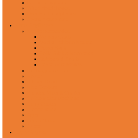
In-Ear Headphone
Wired Headphones
Over-Ear Headphones
Sports Headphone
Home Appliances
Mobile Accessories
Memory Cards
Mobile Holder & Mounts
Power Bank
Selfie Stick & Monopods
Outdoors & Sports
Phone Accessories
Rechargeable Fan
Router
Kitchen Hood
Rice Cookers
Blender, Mixer & Grinder
Coffee Maker Machines
Curry Cooker
Electric kettle
Fryer
Frypan/Tawa
Juicer
Login/Register