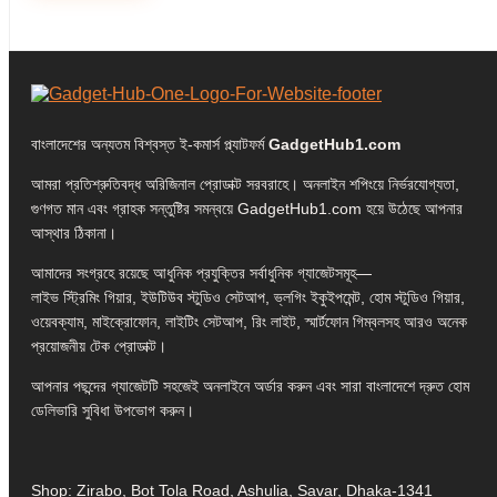
বাংলাদেশের অন্যতম বিশ্বস্ত ই-কমার্স প্ল্যাটফর্ম
GadgetHub1.com
আমরা প্রতিশ্রুতিবদ্ধ অরিজিনাল প্রোডাক্ট সরবরাহে। অনলাইন শপিংয়ে নির্ভরযোগ্যতা,
গুণগত মান এবং গ্রাহক সন্তুষ্টির সমন্বয়ে GadgetHub1.com হয়ে উঠেছে আপনার
আস্থার ঠিকানা।
আমাদের সংগ্রহে রয়েছে আধুনিক প্রযুক্তির সর্বাধুনিক গ্যাজেটসমূহ—
লাইভ স্ট্রিমিং গিয়ার, ইউটিউব স্টুডিও সেটআপ, ভ্লগিং ইকুইপমেন্ট, হোম স্টুডিও গিয়ার,
ওয়েবক্যাম, মাইক্রোফোন, লাইটিং সেটআপ, রিং লাইট, স্মার্টফোন গিম্বলসহ আরও অনেক
প্রয়োজনীয় টেক প্রোডাক্ট।
আপনার পছন্দের গ্যাজেটটি সহজেই অনলাইনে অর্ডার করুন এবং সারা বাংলাদেশে দ্রুত হোম
ডেলিভারি সুবিধা উপভোগ করুন।
Shop: Zirabo, Bot Tola Road, Ashulia, Savar, Dhaka-1341