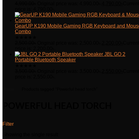
4,990.00
৳
Original price was: 4,990.00৳.
4,790.00
৳
Curren
price is: 4,790.00৳.
GearUP K190 Mobile Gaming RGB Keyboard and Mous
Combo
★
★
★
★
★
2,500.00
৳
Original price was: 2,500.00৳.
2,200.00
৳
Curren
price is: 2,200.00৳.
JBL GO 2
Portable Bluetooth Speaker
★
★
★
★
★
3,500.00
৳
Original price was: 3,500.00৳.
2,550.00
৳
Curren
price is: 2,550.00৳.
Home
Products tagged “Powerful head torch”
POWERFUL HEAD TORCH
Filter
Showing the single result