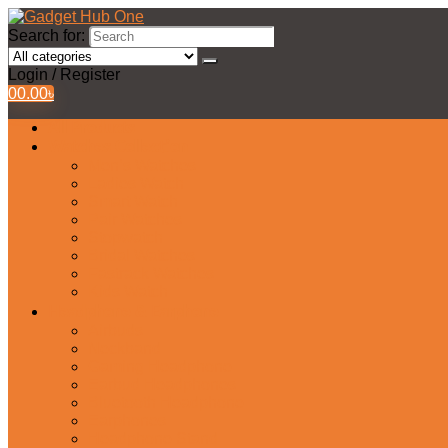
Search for:
Login / Register
0
0.00
৳
All Products
Watches Collection
Men’s Watches
Ladies Watch
Smart Watch
Pair Watches
Stopwatch
Bridal Watches
Fastrack Watches
Kids Watch
Headphone & Earphone
Airbuds
Neckband
Gaming Headphone
Earbud Headphones
Bluetooth Headphone
Earphones
Headphone Stand