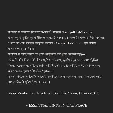
বাংলাদেশের অন্যতম বিশ্বস্ত ই-কমার্স প্ল্যাটফর্ম
GadgetHub1.com
আমরা প্রতিশ্রুতিবদ্ধ অরিজিনাল প্রোডাক্ট সরবরাহে। অনলাইন শপিংয়ে নির্ভরযোগ্যতা,
গুণগত মান এবং গ্রাহক সন্তুষ্টির সমন্বয়ে GadgetHub1.com হয়ে উঠেছে
আপনার আস্থার ঠিকানা।
আমাদের সংগ্রহে রয়েছে আধুনিক প্রযুক্তির সর্বাধুনিক গ্যাজেটসমূহ—
লাইভ স্ট্রিমিং গিয়ার, ইউটিউব স্টুডিও সেটআপ, ভ্লগিং ইকুইপমেন্ট, হোম স্টুডিও
গিয়ার, ওয়েবক্যাম, মাইক্রোফোন, লাইটিং সেটআপ, রিং লাইট, স্মার্টফোন গিম্বলসহ
আরও অনেক প্রয়োজনীয় টেক প্রোডাক্ট।
আপনার পছন্দের গ্যাজেটটি সহজেই অনলাইনে অর্ডার করুন এবং সারা বাংলাদেশে দ্রুত
হোম ডেলিভারি সুবিধা উপভোগ করুন।
Shop: Zirabo, Bot Tola Road, Ashulia, Savar, Dhaka-1341
- ESSENTIAL LINKS IN ONE PLACE