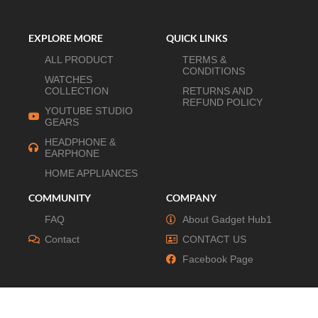
EXPLORE MORE
QUICK LINKS
ALL PRODUCT
TERMS &
CONDITIONS
WATCHES
COLLECTION
RETURNS AND
REFUND POLICY
YOUTUBE STUDIO
GEARS
HEADPHONE &
EARPHONE
HOME APPLIANCES
COMMUNITY
COMPANY
FAQ
About Gadget Hub1
Contact
CONTACT US
Facebook Page