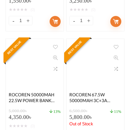
1,550.00
৳
3,250.00
৳
★
★
★
★
★
★
★
★
★
★
(0)
(0)
BEST VALUE
BEST VALUE
ROCOREN 50000MAH
ROCOREN 67.5W
22.5W POWER BANK
50000MAH 3C+3A
WITH FAST CHARGING 6
POWER BANK
5,000.00
৳
6,500.00
৳
PORTS USB + TYPE-C
13%
11%
4,350.00
৳
5,800.00
৳
POWERBANK WITH
FLASHLIGHT
Out of Stock
★
★
★
★
★
(0)