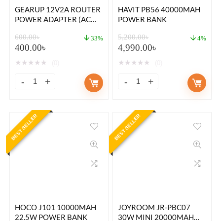
GEARUP 12V2A ROUTER
HAVIT PB56 40000MAH
POWER ADAPTER (AC
POWER BANK
100-240V TO DC 12V, 2A)
600.00
৳
5,200.00
৳
33%
4%
400.00
৳
4,990.00
৳
★
★
★
★
★
★
★
★
★
★
(0)
(0)
BEST SELLER
BEST SELLER
HOCO J101 10000MAH
JOYROOM JR-PBC07
22.5W POWER BANK
30W MINI 20000MAH