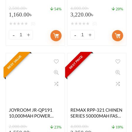
POWER BANK WITH
2,500.00
৳
4,000.00
৳
DUAL CABLES
54%
20%
1,160.00
৳
3,220.00
৳
★
★
★
★
★
★
★
★
★
★
(0)
(0)
BEST VALUE
BEST PRICE
JOYROOM JR-QP191
REMAX RPP-321 CHINEN
10,000MAH POWER
SERIES 50000MAH FAST
BANK 22.5W WITH LED
CHARGING POWER
2,000.00
৳
4,000.00
৳
DISPLAY MONITORING
BANK
23%
19%