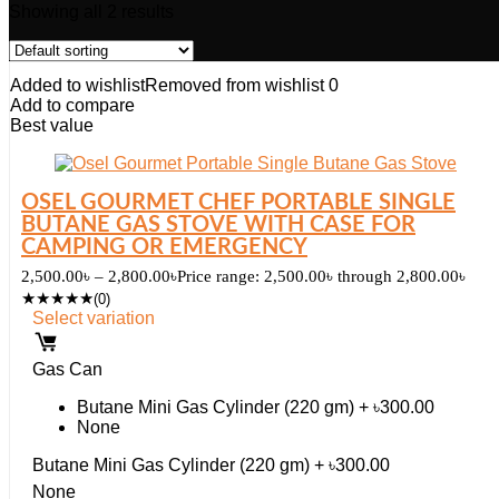
Showing all 2 results
Added to wishlist
Removed from wishlist
0
Add to compare
Best value
OSEL GOURMET CHEF PORTABLE SINGLE
BUTANE GAS STOVE WITH CASE FOR
CAMPING OR EMERGENCY
2,500.00
৳
–
2,800.00
৳
Price range: 2,500.00৳ through 2,800.00৳
★
★
★
★
★
(0)
Select variation
Gas Can
Butane Mini Gas Cylinder (220 gm) + ৳300.00
None
Butane Mini Gas Cylinder (220 gm) + ৳300.00
None