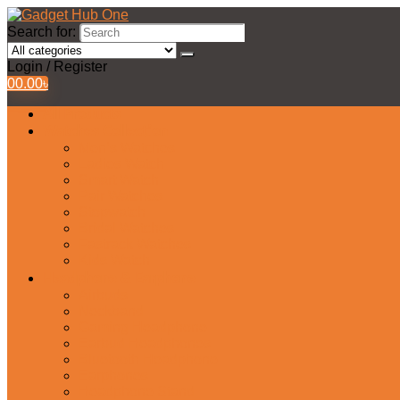
Search for:
Login / Register
0
0.00
৳
All Products
Watches Collection
Men’s Watches
Ladies Watch
Smart Watch
Pair Watches
Stopwatch
Bridal Watches
Fastrack Watches
Kids Watch
Headphone & Earphone
Airbuds
Neckband
Gaming Headphone
Earbud Headphones
Bluetooth Headphone
Earphones
Headphone Stand