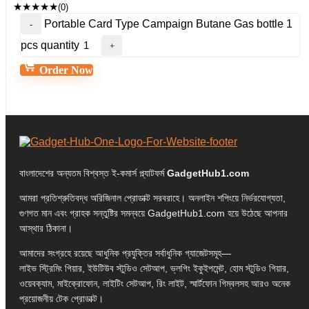
★
★
★
★
★
(0)
Portable Card Type Campaign Butane Gas bottle 1
pcs quantity
Order Now
বাংলাদেশের অন্যতম বিশ্বস্ত ই-কমার্স প্ল্যাটফর্ম
GadgetHub1.com
আমরা প্রতিশ্রুতিবদ্ধ অরিজিনাল প্রোডাক্ট সরবরাহে। অনলাইন শপিংয়ে নির্ভরযোগ্যতা,
গুণগত মান এবং গ্রাহক সন্তুষ্টির সমন্বয়ে GadgetHub1.com হয়ে উঠেছে আপনার
আস্থার ঠিকানা।
আমাদের সংগ্রহে রয়েছে আধুনিক প্রযুক্তির সর্বাধুনিক গ্যাজেটসমূহ—
লাইভ স্ট্রিমিং গিয়ার, ইউটিউব স্টুডিও সেটআপ, ভ্লগিং ইকুইপমেন্ট, হোম স্টুডিও গিয়ার,
ওয়েবক্যাম, মাইক্রোফোন, লাইটিং সেটআপ, রিং লাইট, স্মার্টফোন গিম্বলসহ আরও অনেক
প্রয়োজনীয় টেক প্রোডাক্ট।