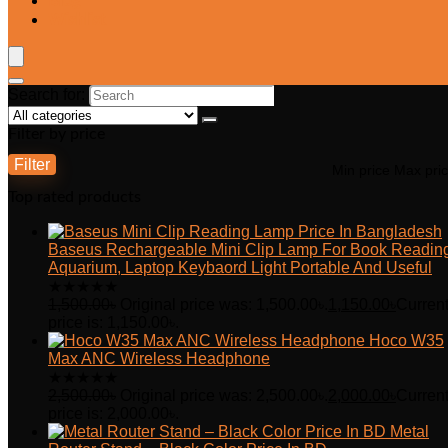
Blog
Wishlist
Search for:
Filter by price
Filter
Min price
Max pri
Top rated products
Baseus Rechargeable Mini Clip Lamp For Book Readin
Aquarium, Laptop Keybaord Light Portable And Useful
★
★
★
★
★
1,500.00
৳
Original price was: 1,500.00৳.
1,150.00
৳
Curren
price is: 1,150.00৳.
Hoco W35
Max ANC Wireless Headphone
★
★
★
★
★
2,500.00
৳
Original price was: 2,500.00৳.
2,000.00
৳
Curren
price is: 2,000.00৳.
Metal