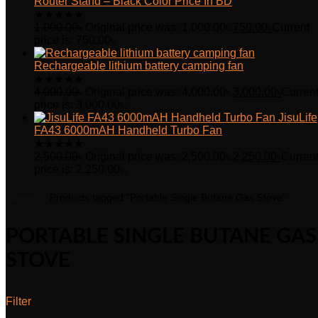
Router Stand – Black Color Price In BD
★
★
★
★
★
1,000.00
৳
Original price was: 1,000.00৳.
750.00
৳
Current
price is: 750.00৳.
Rechargeable lithium battery camping fan
★
★
★
★
★
4,000.00
৳
Original price was: 4,000.00৳.
3,000.00
৳
Curren
price is: 3,000.00৳.
JisuLife
FA43 6000mAH Handheld Turbo Fan
★
★
★
★
★
2,500.00
৳
Original price was: 2,500.00৳.
2,250.00
৳
Curren
price is: 2,250.00৳.
Home
Products tagged “Portable Single Butane Gas Stove”
PORTABLE SINGLE BUTANE GAS
STOVE
Filter