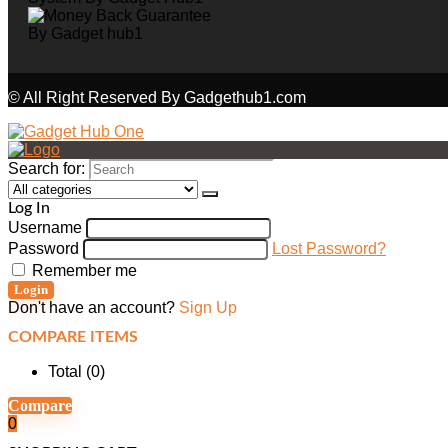
© All Right Reserved By Gadgethub1.com
Search for:
Log In
Username
Password
Lost Password?
Remember me
Login
Don't have an account?
Sign Up
COMPARE ITEMS
Total (
0
)
Compare
0