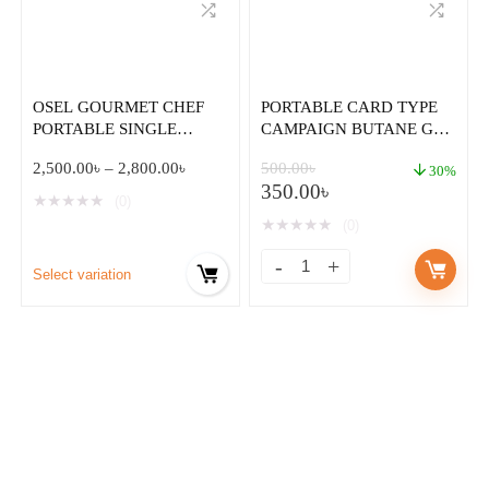
OSEL GOURMET CHEF
PORTABLE CARD TYPE
PORTABLE SINGLE
CAMPAIGN BUTANE GAS
BUTANE GAS STOVE
BOTTLE 1 PCS
500.00
৳
2,500.00
৳
–
2,800.00
৳
WITH CASE FOR
30%
350.00
৳
CAMPING OR
★
★
★
★
★
(0)
EMERGENCY
★
★
★
★
★
(0)
Select variation