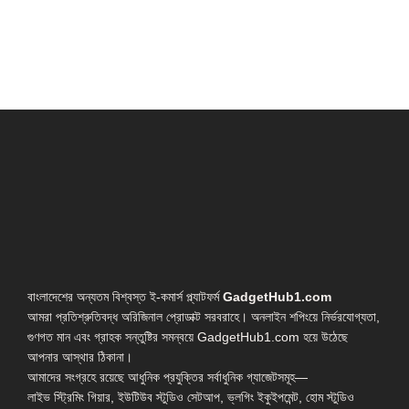
বাংলাদেশের অন্যতম বিশ্বস্ত ই-কমার্স প্ল্যাটফর্ম
GadgetHub1.com
আমরা প্রতিশ্রুতিবদ্ধ অরিজিনাল প্রোডাক্ট সরবরাহে। অনলাইন শপিংয়ে নির্ভরযোগ্যতা,
গুণগত মান এবং গ্রাহক সন্তুষ্টির সমন্বয়ে GadgetHub1.com হয়ে উঠেছে
আপনার আস্থার ঠিকানা।
আমাদের সংগ্রহে রয়েছে আধুনিক প্রযুক্তির সর্বাধুনিক গ্যাজেটসমূহ—
লাইভ স্ট্রিমিং গিয়ার, ইউটিউব স্টুডিও সেটআপ, ভ্লগিং ইকুইপমেন্ট, হোম স্টুডিও