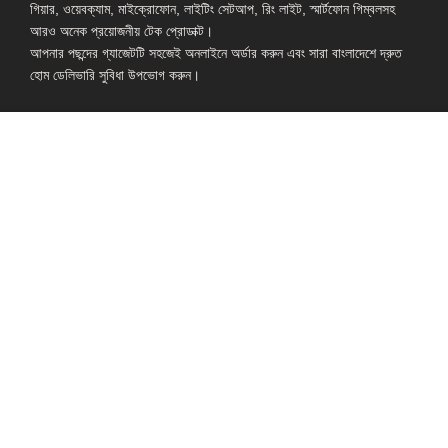
গিয়ার, ওয়েবক্যাম, মাইক্রোফোন, লাইটিং সেটআপ, রিং লাইট, স্মার্টফোন গিম্বলসহ
আরও অনেক প্রয়োজনীয় টেক প্রোডাক্ট।
আপনার পছন্দের গ্যাজেটটি সহজেই অনলাইনে অর্ডার করুন এবং সারা বাংলাদেশে দ্রুত
হোম ডেলিভারি সুবিধা উপভোগ করুন।
Shop: Zirabo, Bot Tola Road, Ashulia, Savar, Dhaka-1341
- ESSENTIAL LINKS IN ONE PLACE
EXPLORE MORE
QUICK LINKS
ALL PRODUCT
TERMS &
CONDITIONS
WATCHES
COLLECTION
RETURNS AND
REFUND POLICY
YOUTUBE STUDIO
GEARS
HEADPHONE &
EARPHONE
HOME APPLIANCES