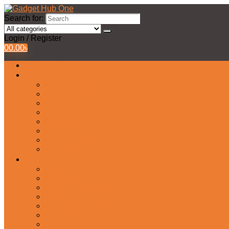
Search for:
Login / Register
0
0.00
৳
All Products
Watches Collection
Men’s Watches
Ladies Watch
Smart Watch
Pair Watches
Stopwatch
Bridal Watches
Fastrack Watches
Kids Watch
Headphone & Earphone
Airbuds
Neckband
Gaming Headphone
Earbud Headphones
Bluetooth Headphone
Earphones
Headphone Stand