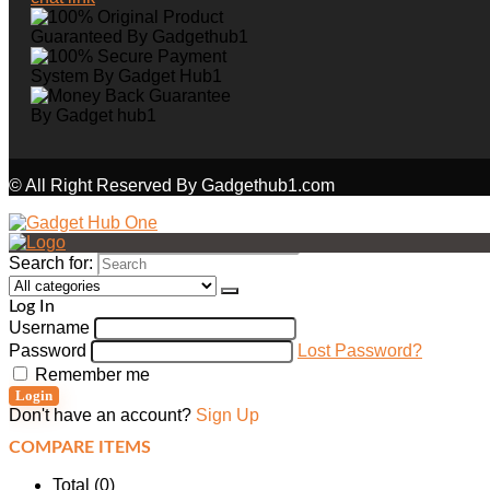
© All Right Reserved By Gadgethub1.com
Search for:
Log In
Username
Password
Lost Password?
Remember me
Login
Don't have an account?
Sign Up
COMPARE ITEMS
Total (
0
)