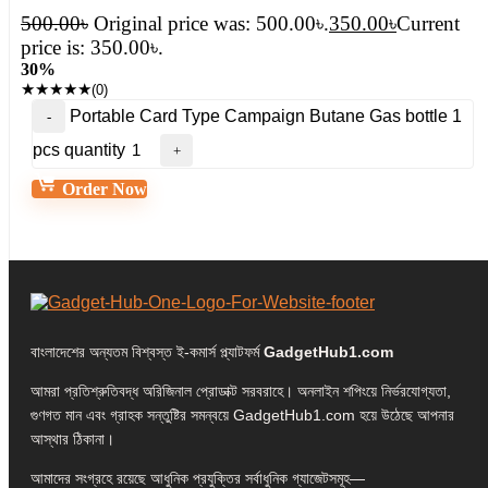
500.00
৳
Original price was: 500.00৳.
350.00
৳
Current
price is: 350.00৳.
30%
★
★
★
★
★
(0)
Portable Card Type Campaign Butane Gas bottle 1
pcs quantity
Order Now
বাংলাদেশের অন্যতম বিশ্বস্ত ই-কমার্স প্ল্যাটফর্ম
GadgetHub1.com
আমরা প্রতিশ্রুতিবদ্ধ অরিজিনাল প্রোডাক্ট সরবরাহে। অনলাইন শপিংয়ে নির্ভরযোগ্যতা,
গুণগত মান এবং গ্রাহক সন্তুষ্টির সমন্বয়ে GadgetHub1.com হয়ে উঠেছে আপনার
আস্থার ঠিকানা।
আমাদের সংগ্রহে রয়েছে আধুনিক প্রযুক্তির সর্বাধুনিক গ্যাজেটসমূহ—