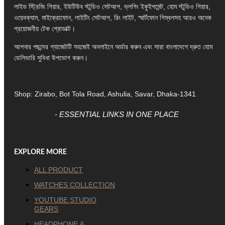
লাইভ স্ট্রিমিং গিয়ার, ইউটিউব স্টুডিও সেটআপ, ভ্লগিং ইকুইপমেন্ট, হোম স্টুডিও গিয়ার,
ওয়েবক্যাম, মাইক্রোফোন, লাইটিং সেটআপ, রিং লাইট, স্মার্টফোন গিম্বলসহ আরও অনেক
প্রয়োজনীয় টেক প্রোডাক্ট।
আপনার পছন্দের গ্যাজেটটি সহজেই অনলাইনে অর্ডার করুন এবং সারা বাংলাদেশে দ্রুত হোম
ডেলিভারি সুবিধা উপভোগ করুন।
Shop: Zirabo, Bot Tola Road, Ashulia, Savar, Dhaka-1341
- ESSENTIAL LINKS IN ONE PLACE
EXPLORE MORE
ALL PRODUCT
WATCHES COLLECTION
YOUTUBE STUDIO
GEARS
HEADPHONE &