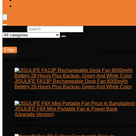
Blog
Wishlist
Search for:
Filter by price
Filter
Min price
Max pri
Top rated products
JISULIFE FA13P Rechargeable Desk Fan 8000mAh
Bettery 28 Hours Plus Backup- Green And White Color
★
★
★
★
★
4,050.00
৳
JISULIFE F8X Mini Portable Fan & Power Bank
(Upgrade Version)
★
★
★
★
★
2,000.00
৳
Original price was: 2,000.00৳.
1,650.00
৳
Curren
price is: 1,650.00৳.