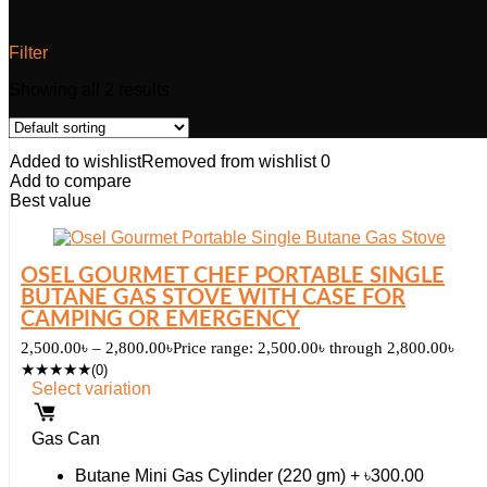
Filter
Showing all 2 results
Added to wishlist
Removed from wishlist
0
Add to compare
Best value
OSEL GOURMET CHEF PORTABLE SINGLE
BUTANE GAS STOVE WITH CASE FOR
CAMPING OR EMERGENCY
2,500.00
৳
–
2,800.00
৳
Price range: 2,500.00৳ through 2,800.00৳
★
★
★
★
★
(0)
Select variation
Gas Can
Butane Mini Gas Cylinder (220 gm) + ৳300.00