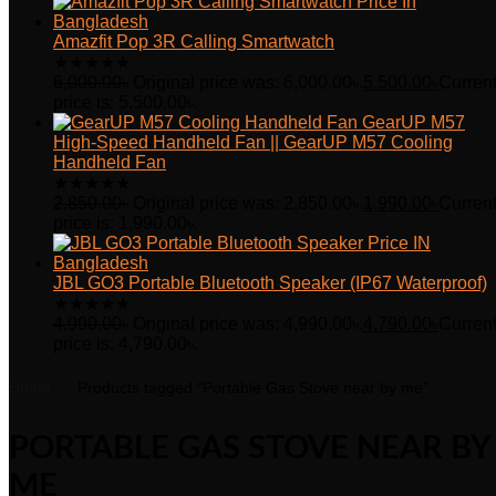
Amazfit Pop 3R Calling Smartwatch
★
★
★
★
★
6,000.00
৳
Original price was: 6,000.00৳.
5,500.00
৳
Curren
price is: 5,500.00৳.
GearUP M57
High-Speed Handheld Fan || GearUP M57 Cooling
Handheld Fan
★
★
★
★
★
2,850.00
৳
Original price was: 2,850.00৳.
1,990.00
৳
Curren
price is: 1,990.00৳.
JBL GO3 Portable Bluetooth Speaker (IP67 Waterproof)
★
★
★
★
★
4,990.00
৳
Original price was: 4,990.00৳.
4,790.00
৳
Curren
price is: 4,790.00৳.
Home
Products tagged “Portable Gas Stove near by me”
PORTABLE GAS STOVE NEAR BY
ME