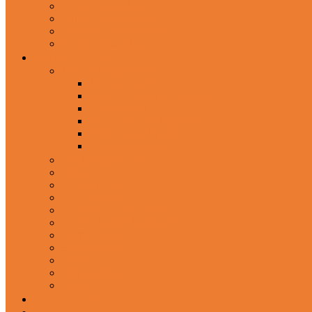
In-Ear Headphone
Wired Headphones
Over-Ear Headphones
Sports Headphone
Home Appliances
Mobile Accessories
Memory Cards
Mobile Holder & Mounts
Power Bank
Selfie Stick & Monopods
Outdoors & Sports
Phone Accessories
Rechargeable Fan
Router
Kitchen Hood
Rice Cookers
Blender, Mixer & Grinder
Coffee Maker Machines
Curry Cooker
Electric kettle
Fryer
Frypan/Tawa
Juicer
Login/Register