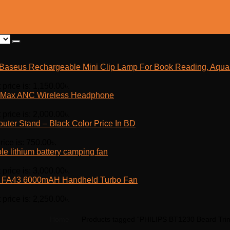
Baseus Rechargeable Mini Clip Lamp For Book Reading, Aquar
 price is: 1,150.00৳.
Max ANC Wireless Headphone
 price is: 2,000.00৳.
outer Stand – Black Color Price In BD
rice is: 750.00৳.
e lithium battery camping fan
 price is: 3,000.00৳.
fe FA43 6000mAH Handheld Turbo Fan
 price is: 2,250.00৳.
Home
Products tagged “PHILIPS BT1230 Beard Trim