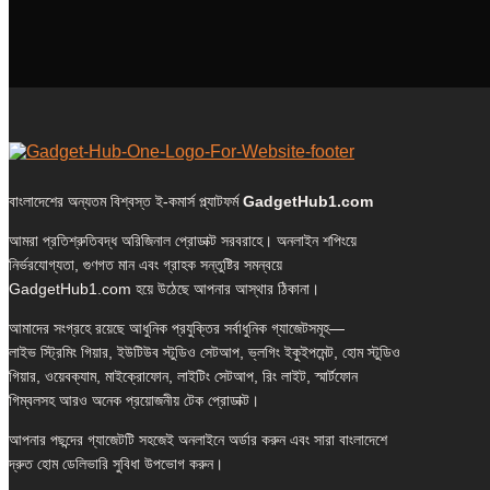
বাংলাদেশের অন্যতম বিশ্বস্ত ই-কমার্স প্ল্যাটফর্ম
GadgetHub1.com
আমরা প্রতিশ্রুতিবদ্ধ অরিজিনাল প্রোডাক্ট সরবরাহে। অনলাইন শপিংয়ে
নির্ভরযোগ্যতা, গুণগত মান এবং গ্রাহক সন্তুষ্টির সমন্বয়ে
GadgetHub1.com হয়ে উঠেছে আপনার আস্থার ঠিকানা।
আমাদের সংগ্রহে রয়েছে আধুনিক প্রযুক্তির সর্বাধুনিক গ্যাজেটসমূহ—
লাইভ স্ট্রিমিং গিয়ার, ইউটিউব স্টুডিও সেটআপ, ভ্লগিং ইকুইপমেন্ট, হোম স্টুডিও
গিয়ার, ওয়েবক্যাম, মাইক্রোফোন, লাইটিং সেটআপ, রিং লাইট, স্মার্টফোন
গিম্বলসহ আরও অনেক প্রয়োজনীয় টেক প্রোডাক্ট।
আপনার পছন্দের গ্যাজেটটি সহজেই অনলাইনে অর্ডার করুন এবং সারা বাংলাদেশে
দ্রুত হোম ডেলিভারি সুবিধা উপভোগ করুন।