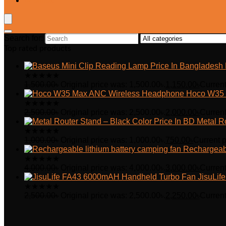
Wishlist
Search for:
Top rated products
★
★
★
★
★
1,500.00
৳
Original price was: 1,500.00৳.
1,150.00
৳
Current
Hoco W35 
★
★
★
★
★
2,500.00
৳
Original price was: 2,500.00৳.
2,000.00
৳
Current
Metal R
★
★
★
★
★
1,000.00
৳
Original price was: 1,000.00৳.
750.00
৳
Current p
Rechargeabl
★
★
★
★
★
4,000.00
৳
Original price was: 4,000.00৳.
3,000.00
৳
Current
JisuLi
★
★
★
★
★
2,500.00
৳
Original price was: 2,500.00৳.
2,250.00
৳
Current