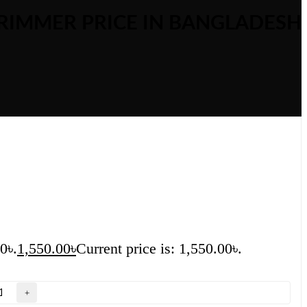
TRIMMER PRICE IN BANGLADESH
0৳.
1,550.00
৳
Current price is: 1,550.00৳.