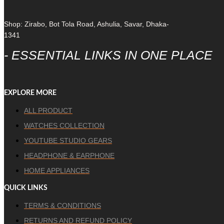
Shop: Zirabo, Bot Tola Road, Ashulia, Savar, Dhaka-
1341
- ESSENTIAL LINKS IN ONE PLACE
EXPLORE MORE
ALL PRODUCT
WATCHES COLLECTION
YOUTUBE STUDIO GEARS
HEADPHONE & EARPHONE
HOME APPLIANCES
QUICK LINKS
TERMS & CONDITIONS
RETURNS AND REFUND POLICY