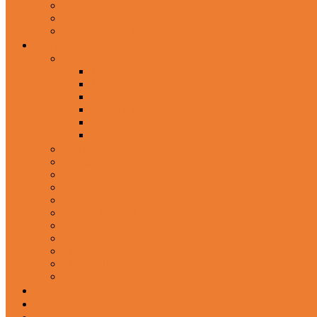
Wired Headphones
Over-Ear Headphones
Sports Headphone
Home Appliances
Mobile Accessories
Memory Cards
Mobile Holder & Mounts
Power Bank
Selfie Stick & Monopods
Outdoors & Sports
Phone Accessories
Rechargeable Fan
Router
Kitchen Hood
Rice Cookers
Blender, Mixer & Grinder
Coffee Maker Machines
Curry Cooker
Electric kettle
Fryer
Frypan/Tawa
Juicer
Login/Register
Blog