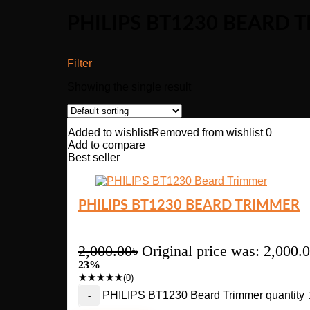
PHILIPS BT1230 BEARD 
Filter
Showing the single result
Added to wishlist
Removed from wishlist
0
Add to compare
Best seller
PHILIPS BT1230 BEARD TRIMMER
2,000.00
৳
Original price was: 2,000.0
23%
★
★
★
★
★
(0)
PHILIPS BT1230 Beard Trimmer quantity