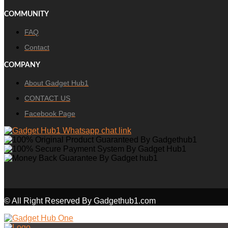
COMMUNITY
FAQ
Contact
COMPANY
About Gadget Hub1
CONTACT US
Facebook Page
© All Right Reserved By Gadgethub1.com