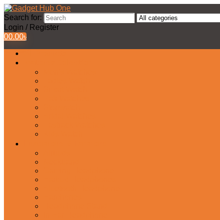
Search for:
Login / Register
0
0.00
৳
All Products
Watches Collection
Men’s Watches
Ladies Watch
Smart Watch
Pair Watches
Stopwatch
Bridal Watches
Fastrack Watches
Kids Watch
Headphone & Earphone
Airbuds
Neckband
Gaming Headphone
Earbud Headphones
Bluetooth Headphone
Earphones
Headphone Stand
In-Ear Headphone