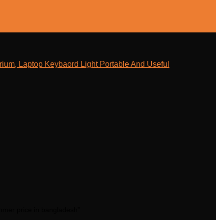
ium, Laptop Keybaord Light Portable And Useful
mer price in bangladesh”