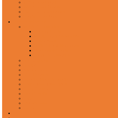
In-Ear Headphone
Wired Headphones
Over-Ear Headphones
Sports Headphone
Home Appliances
Mobile Accessories
Memory Cards
Mobile Holder & Mounts
Power Bank
Selfie Stick & Monopods
Outdoors & Sports
Phone Accessories
Rechargeable Fan
Router
Kitchen Hood
Rice Cookers
Blender, Mixer & Grinder
Coffee Maker Machines
Curry Cooker
Electric kettle
Fryer
Frypan/Tawa
Juicer
Login/Register