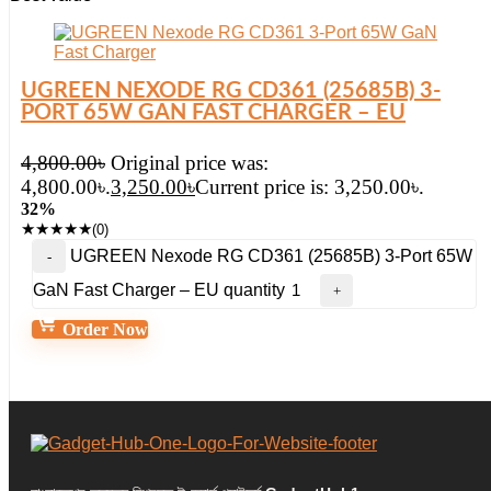
UGREEN NEXODE RG CD361 (25685B) 3-
PORT 65W GAN FAST CHARGER – EU
4,800.00
৳
Original price was:
4,800.00৳.
3,250.00
৳
Current price is: 3,250.00৳.
32%
★
★
★
★
★
(0)
UGREEN Nexode RG CD361 (25685B) 3-Port 65W
GaN Fast Charger – EU quantity
Order Now