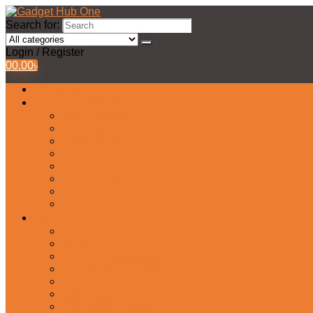
Search for:
Login / Register
0
0.00
৳
All Products
Watches Collection
Men’s Watches
Ladies Watch
Smart Watch
Pair Watches
Stopwatch
Bridal Watches
Fastrack Watches
Kids Watch
Headphone & Earphone
Airbuds
Neckband
Gaming Headphone
Earbud Headphones
Bluetooth Headphone
Earphones
Headphone Stand