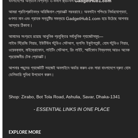
বাংলাদেশের অন্যতম বিশ্বস্ত ই-কমার্স প্ল্যাটফর্ম
GadgetHub1.com
আমরা প্রতিশ্রুতিবদ্ধ অরিজিনাল প্রোডাক্ট সরবরাহে। অনলাইন শপিংয়ে নির্ভরযোগ্যতা,
গুণগত মান এবং গ্রাহক সন্তুষ্টির সমন্বয়ে GadgetHub1.com হয়ে উঠেছে আপনার
আস্থার ঠিকানা।
আমাদের সংগ্রহে রয়েছে আধুনিক প্রযুক্তির সর্বাধুনিক গ্যাজেটসমূহ—
লাইভ স্ট্রিমিং গিয়ার, ইউটিউব স্টুডিও সেটআপ, ভ্লগিং ইকুইপমেন্ট, হোম স্টুডিও গিয়ার,
ওয়েবক্যাম, মাইক্রোফোন, লাইটিং সেটআপ, রিং লাইট, স্মার্টফোন গিম্বলসহ আরও অনেক
প্রয়োজনীয় টেক প্রোডাক্ট।
আপনার পছন্দের গ্যাজেটটি সহজেই অনলাইনে অর্ডার করুন এবং সারা বাংলাদেশে দ্রুত হোম
ডেলিভারি সুবিধা উপভোগ করুন।
Shop: Zirabo, Bot Tola Road, Ashulia, Savar, Dhaka-1341
- ESSENTIAL LINKS IN ONE PLACE
EXPLORE MORE