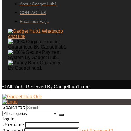
About Gadget Hub1
CONTACT US
Facebook Page
© All Right Reserved By Gadgethub1.com
Search for:
Log In
Username
Password
Lost Password?