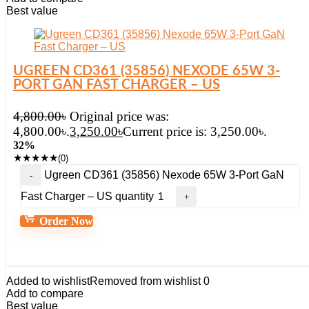
Best value
UGREEN CD361 (35856) NEXODE 65W 3-
PORT GAN FAST CHARGER – US
4,800.00
৳
Original price was:
4,800.00৳.
3,250.00
৳
Current price is: 3,250.00৳.
32%
★
★
★
★
★
(0)
Ugreen CD361 (35856) Nexode 65W 3-Port GaN
Fast Charger – US quantity
Order Now
Added to wishlist
Removed from wishlist
0
Add to compare
Best value