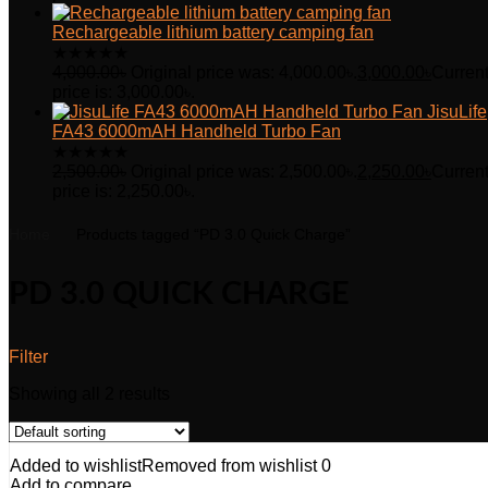
Rechargeable lithium battery camping fan
★
★
★
★
★
4,000.00
৳
Original price was: 4,000.00৳.
3,000.00
৳
Curren
price is: 3,000.00৳.
JisuLife
FA43 6000mAH Handheld Turbo Fan
★
★
★
★
★
2,500.00
৳
Original price was: 2,500.00৳.
2,250.00
৳
Curren
price is: 2,250.00৳.
Home
Products tagged “PD 3.0 Quick Charge”
PD 3.0 QUICK CHARGE
Filter
Showing all 2 results
Added to wishlist
Removed from wishlist
0
Add to compare