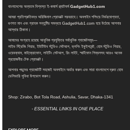
বাংলাদেশের অন্যতম বিশ্বস্ত ই-কমার্স প্ল্যাটফর্ম
GadgetHub1.com
আমরা প্রতিশ্রুতিবদ্ধ অরিজিনাল প্রোডাক্ট সরবরাহে। অনলাইন শপিংয়ে নির্ভরযোগ্যতা,
গুণগত মান এবং গ্রাহক সন্তুষ্টির সমন্বয়ে GadgetHub1.com হয়ে উঠেছে আপনার
আস্থার ঠিকানা।
আমাদের সংগ্রহে রয়েছে আধুনিক প্রযুক্তির সর্বাধুনিক গ্যাজেটসমূহ—
লাইভ স্ট্রিমিং গিয়ার, ইউটিউব স্টুডিও সেটআপ, ভ্লগিং ইকুইপমেন্ট, হোম স্টুডিও গিয়ার,
ওয়েবক্যাম, মাইক্রোফোন, লাইটিং সেটআপ, রিং লাইট, স্মার্টফোন গিম্বলসহ আরও অনেক
প্রয়োজনীয় টেক প্রোডাক্ট।
আপনার পছন্দের গ্যাজেটটি সহজেই অনলাইনে অর্ডার করুন এবং সারা বাংলাদেশে দ্রুত হোম
ডেলিভারি সুবিধা উপভোগ করুন।
Shop: Zirabo, Bot Tola Road, Ashulia, Savar, Dhaka-1341
- ESSENTIAL LINKS IN ONE PLACE