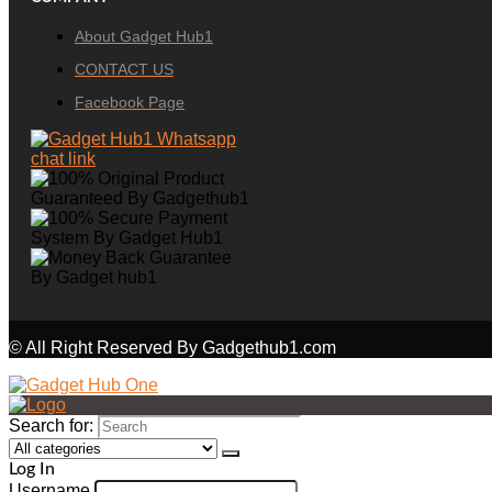
About Gadget Hub1
CONTACT US
Facebook Page
© All Right Reserved By Gadgethub1.com
Search for:
Log In
Username