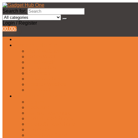
Search for:
Login / Register
0
0.00
৳
All Products
Watches Collection
Men’s Watches
Ladies Watch
Smart Watch
Pair Watches
Stopwatch
Bridal Watches
Fastrack Watches
Kids Watch
Headphone & Earphone
Airbuds
Neckband
Gaming Headphone
Earbud Headphones
Bluetooth Headphone
Earphones
Headphone Stand