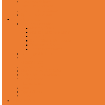
In-Ear Headphone
Wired Headphones
Over-Ear Headphones
Sports Headphone
Home Appliances
Mobile Accessories
Memory Cards
Mobile Holder & Mounts
Power Bank
Selfie Stick & Monopods
Outdoors & Sports
Phone Accessories
Rechargeable Fan
Router
Kitchen Hood
Rice Cookers
Blender, Mixer & Grinder
Coffee Maker Machines
Curry Cooker
Electric kettle
Fryer
Frypan/Tawa
Juicer
Login/Register