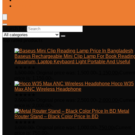
Blog
Wishlist
Search for:
Top rated products
Baseus Rechargeable Mini Clip Lamp For Book Readin
Aquarium, Laptop Keybaord Light Portable And Useful
★
★
★
★
★
1,500.00
৳
Original price was: 1,500.00৳.
1,150.00
৳
Curren
price is: 1,150.00৳.
Hoco W35
Max ANC Wireless Headphone
★
★
★
★
★
2,500.00
৳
Original price was: 2,500.00৳.
2,000.00
৳
Curren
price is: 2,000.00৳.
Metal
Router Stand – Black Color Price In BD
★
★
★
★
★
1,000.00
৳
Original price was: 1,000.00৳.
750.00
৳
Current
price is: 750.00৳.