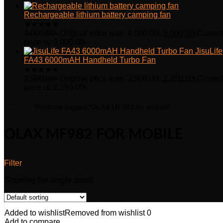
Rechargeable lithium battery camping fan
★
★
★
★
★
4,000.00
৳
Original price was: 4,000.00৳.
3,000.00
৳
Curren
price is: 3,000.00৳.
JisuLife
FA43 6000mAH Handheld Turbo Fan
★
★
★
★
★
2,500.00
৳
Original price was: 2,500.00৳.
2,250.00
৳
Curren
price is: 2,250.00৳.
Home
Products tagged “OLAX MF982 for mobile”
OLAX MF982 FOR MOBILE
Filter
Showing the single result
Added to wishlist
Removed from wishlist
0
Add to compare