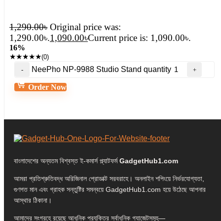
1,290.00
৳
Original price was:
1,290.00৳.
1,090.00
৳
Current price is: 1,090.00৳.
16%
★
★
★
★
★
(0)
NeePho NP-9988 Studio Stand quantity
Order Now
বাংলাদেশের অন্যতম বিশ্বস্ত ই-কমার্স প্ল্যাটফর্ম
GadgetHub1.com
আমরা প্রতিশ্রুতিবদ্ধ অরিজিনাল প্রোডাক্ট সরবরাহে। অনলাইন শপিংয়ে নির্ভরযোগ্যতা,
গুণগত মান এবং গ্রাহক সন্তুষ্টির সমন্বয়ে GadgetHub1.com হয়ে উঠেছে আপনার
আস্থার ঠিকানা।
আমাদের সংগ্রহে রয়েছে আধুনিক প্রযুক্তির সর্বাধুনিক গ্যাজেটসমূহ—