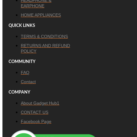
HEADPHONE &
EARPHONE
HOME APPLIANCES
QUICK LINKS
TERMS & CONDITIONS
RETURNS AND REFUND
POLICY
COMMUNITY
FAQ
Contact
COMPANY
About Gadget Hub1
CONTACT US
Facebook Page