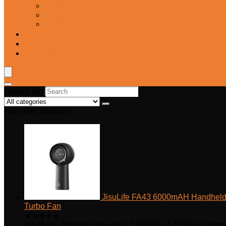
Fryer
Frypan/Tawa
Juicer
Login/Register
Blog
Wishlist
Search for:
Top rated products
JisuLife FA43 6000mAH Handhel
Turbo Fan
★
★
★
★
★
2,500.00
৳
Original price was: 2,500.00৳.
2,250.00
৳
Curren