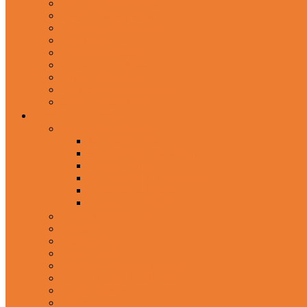
Gaming Headphone
Earbud Headphones
Bluetooth Headphone
Earphones
Headphone Stand
In-Ear Headphone
Wired Headphones
Over-Ear Headphones
Sports Headphone
Home Appliances
Mobile Accessories
Memory Cards
Mobile Holder & Mounts
Power Bank
Selfie Stick & Monopods
Outdoors & Sports
Phone Accessories
Rechargeable Fan
Router
Kitchen Hood
Rice Cookers
Blender, Mixer & Grinder
Coffee Maker Machines
Curry Cooker
Electric kettle