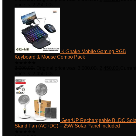
price is: 2,250.00৳.
K-Snake Mobile Gaming RGB
Keyboard & Mouse Combo Pack
★
★
★
★
★
3,000.00
৳
Original price was: 3,000.00৳.
2,450.00
৳
Curren
price is: 2,450.00৳.
GearUP Rechargeable BLDC Sola
Stand Fan (AC+DC) – 25W Solar Panel Included
★
★
★
★
★