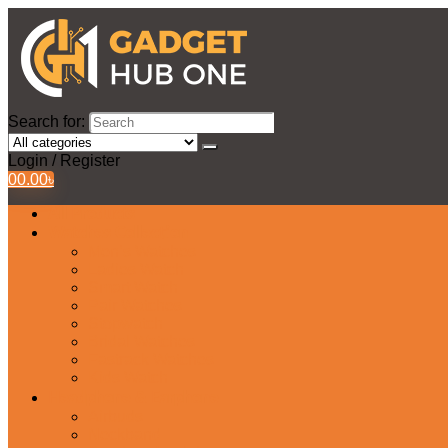
Search for:
Login / Register
0
0.00
৳
All Products
Watches Collection
Men’s Watches
Ladies Watch
Smart Watch
Pair Watches
Stopwatch
Bridal Watches
Fastrack Watches
Kids Watch
Headphone & Earphone
Airbuds
Neckband