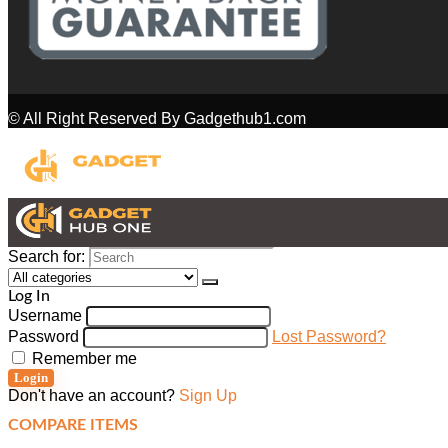
© All Right Reserved By Gadgethub1.com
Search for:
Log In
Username
Password
Lost Password?
Remember me
Login
Don't have an account?
Sign Up
COMPARE ITEMS