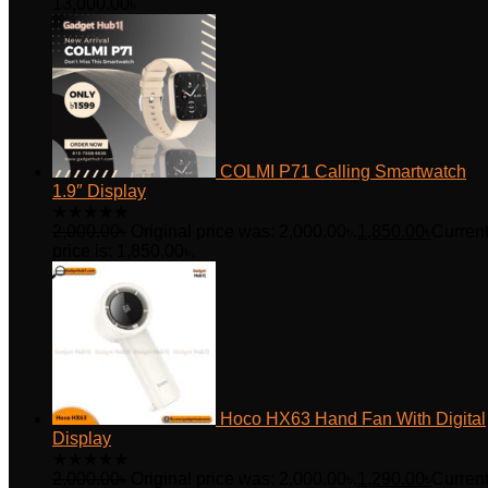
13,000.00
৳
COLMI P71 Calling Smartwatch
1.9″ Display
★
★
★
★
★
2,000.00
৳
Original price was: 2,000.00৳.
1,850.00
৳
Curren
price is: 1,850.00৳.
Hoco HX63 Hand Fan With Digital
Display
★
★
★
★
★
2,000.00
৳
Original price was: 2,000.00৳.
1,290.00
৳
Curren