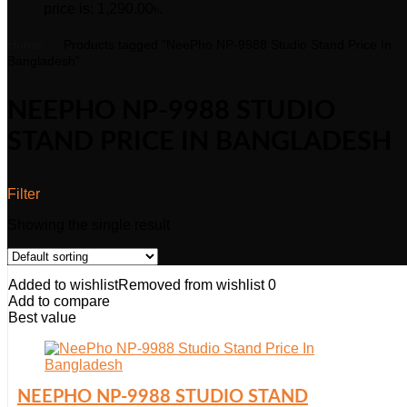
price is: 1,290.00৳.
Home
Products tagged “NeePho NP-9988 Studio Stand Price In
Bangladesh”
NEEPHO NP-9988 STUDIO
STAND PRICE IN BANGLADESH
Filter
Showing the single result
Added to wishlist
Removed from wishlist
0
Add to compare
Best value
NEEPHO NP-9988 STUDIO STAND