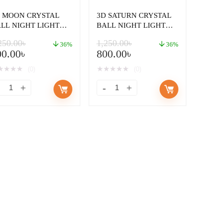
 MOON CRYSTAL
3D SATURN CRYSTAL
LL NIGHT LIGHT
BALL NIGHT LIGHT
AMP
LAMP
250.00
৳
1,250.00
৳
36%
36%
00.00
৳
800.00
৳
★
★
★
★
★
★
★
★
★
(0)
(0)