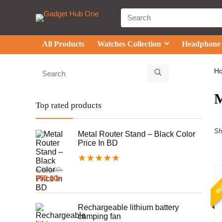
All Products
Watches Collection
Headphone
H
Top rated products
Sh
Metal Router Stand – Black Color
Price In BD
★
★
★
★
★
1,000.00
৳
BE
750.00
৳
Rechargeable lithium battery
camping fan