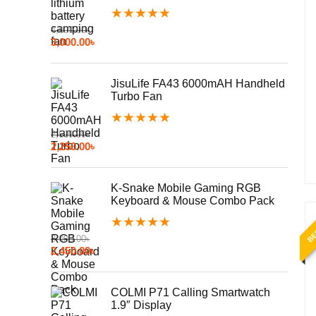
★
★
★
★
★
4,000.00
৳
3,000.00
৳
JisuLife FA43 6000mAH Handheld
Turbo Fan
★
★
★
★
★
2,500.00
৳
2,250.00
৳
K-Snake Mobile Gaming RGB
Keyboard & Mouse Combo Pack
BE
★
★
★
★
★
3,000.00
৳
2,450.00
৳
COLMI P71 Calling Smartwatch
1.9″ Display