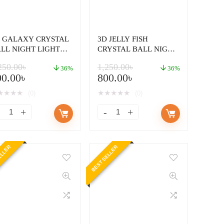
 GALAXY CRYSTAL
3D JELLY FISH
LL NIGHT LIGHT
CRYSTAL BALL NIGHT
AMP
LIGHT LAMP
250.00
৳
1,250.00
৳
36%
36%
00.00
৳
800.00
৳
★
★
★
★
★
★
★
★
★
(0)
(0)
ELLER
BEST SELLER