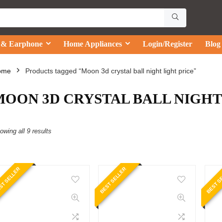
 & Earphone
Home Appliances
Login/Register
Blog
ome
Products tagged “Moon 3d crystal ball night light price”
MOON 3D CRYSTAL BALL NIGHT
owing all 9 results
ST SELLER
BEST SELLER
BEST S