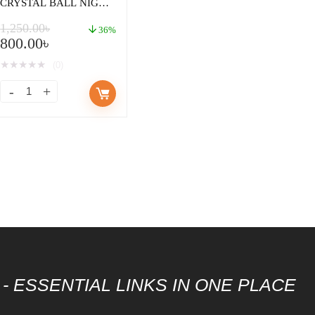
CRYSTAL BALL NIGHT
LIGHT LAMP
1,250.00
৳
36%
800.00
৳
★
★
★
★
★
(0)
- ESSENTIAL LINKS IN ONE PLACE