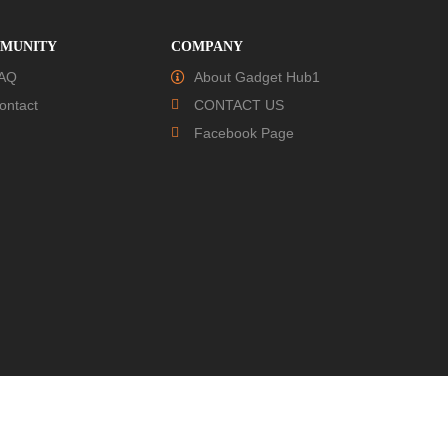
MUNITY
COMPANY
AQ
About Gadget Hub1
ontact
CONTACT US
Facebook Page