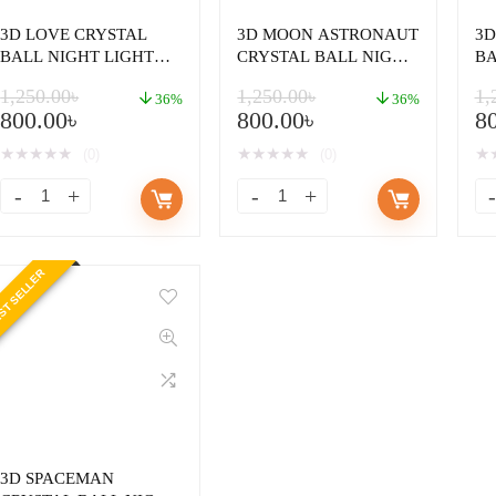
3D LOVE CRYSTAL
3D MOON ASTRONAUT
3D
BALL NIGHT LIGHT
CRYSTAL BALL NIGHT
BA
LAMP
LIGHT LAMP
L
1,250.00
৳
1,250.00
৳
1,
36%
36%
800.00
৳
800.00
৳
8
★
★
★
★
★
★
★
★
★
★
★
(0)
(0)
ST SELLER
3D SPACEMAN