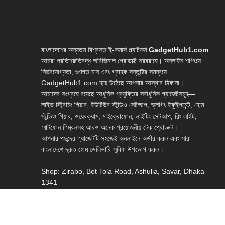
বাংলাদেশের অন্যতম বিশ্বস্ত ই-কমার্স প্ল্যাটফর্ম
GadgetHub1.com
আমরা প্রতিশ্রুতিবদ্ধ অরিজিনাল প্রোডাক্ট সরবরাহে। অনলাইন শপিংয়ে
নির্ভরযোগ্যতা, গুণগত মান এবং গ্রাহক সন্তুষ্টির সমন্বয়ে
GadgetHub1.com হয়ে উঠেছে আপনার আস্থার ঠিকানা।
আমাদের সংগ্রহে রয়েছে আধুনিক প্রযুক্তির সর্বাধুনিক গ্যাজেটসমূহ—
লাইভ স্ট্রিমিং গিয়ার, ইউটিউব স্টুডিও সেটআপ, ভ্লগিং ইকুইপমেন্ট, হোম
স্টুডিও গিয়ার, ওয়েবক্যাম, মাইক্রোফোন, লাইটিং সেটআপ, রিং লাইট,
স্মার্টফোন গিম্বলসহ আরও অনেক প্রয়োজনীয় টেক প্রোডাক্ট।
আপনার পছন্দের গ্যাজেটটি সহজেই অনলাইনে অর্ডার করুন এবং সারা
বাংলাদেশে দ্রুত হোম ডেলিভারি সুবিধা উপভোগ করুন।
Shop: Zirabo, Bot Tola Road, Ashulia, Savar, Dhaka-
1341