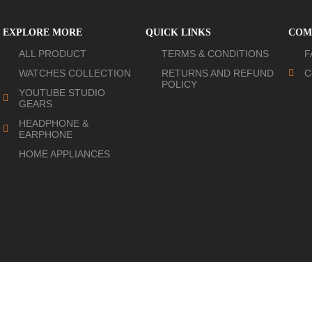
EXPLORE MORE
QUICK LINKS
COM
ALL PRODUCT
TERMS & CONDITIONS
F
WATCHES COLLECTION
RETURNS AND REFUND
C
POLICY
YOUTUBE STUDIO
GEARS
HEADPHONE &
EARPHONE
HOME APPLIANCES