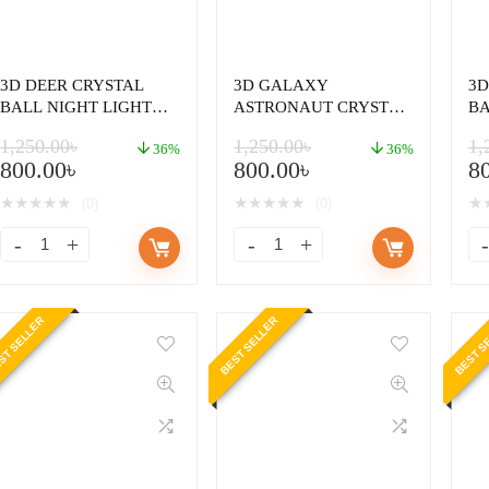
3D DEER CRYSTAL
3D GALAXY
3D
BALL NIGHT LIGHT
ASTRONAUT CRYSTAL
BA
LAMP
BALL NIGHT LIGHT
L
1,250.00
৳
1,250.00
৳
1,
LAMP
36%
36%
800.00
৳
800.00
৳
8
★
★
★
★
★
★
★
★
★
★
★
(0)
(0)
ST SELLER
BEST SELLER
BEST S