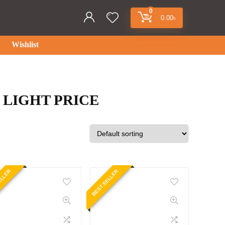
0
0.00
৳
Wishlist
 LIGHT PRICE
ELLER
BEST SELLER