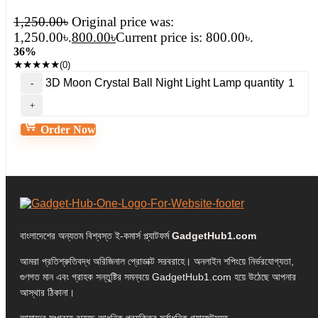
1,250.00
৳
Original price was:
1,250.00৳.
800.00
৳
Current price is: 800.00৳.
36%
★
★
★
★
★
(0)
3D Moon Crystal Ball Night Light Lamp quantity
Order Now
বাংলাদেশের অন্যতম বিশ্বস্ত ই-কমার্স প্ল্যাটফর্ম
GadgetHub1.com
আমরা প্রতিশ্রুতিবদ্ধ অরিজিনাল প্রোডাক্ট সরবরাহে। অনলাইন শপিংয়ে নির্ভরযোগ্যতা,
গুণগত মান এবং গ্রাহক সন্তুষ্টির সমন্বয়ে GadgetHub1.com হয়ে উঠেছে আপনার
আস্থার ঠিকানা।