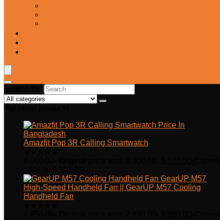
Fryer
Frypan/Tawa
Juicer
Login/Register
Blog
Wishlist
Search for:
Top rated products
Amazfit Pop 3R Calling Smartwatch
★
★
★
★
★
6,000.00
৳
Original price was: 6,000.00৳.
5,500.00
৳
Curren
price is: 5,500.00৳.
GearUP M57
High-Speed Handheld Fan || GearUP M57 Cooling
Handheld Fan
★
★
★
★
★
2,850.00
৳
Original price was: 2,850.00৳.
1,990.00
৳
Curren