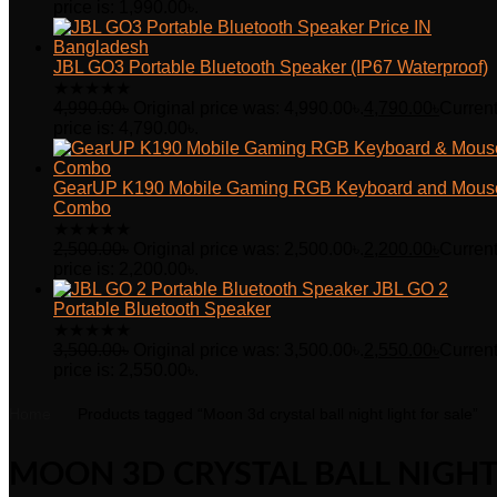
price is: 1,990.00৳.
JBL GO3 Portable Bluetooth Speaker (IP67 Waterproof)
★
★
★
★
★
4,990.00
৳
Original price was: 4,990.00৳.
4,790.00
৳
Curren
price is: 4,790.00৳.
GearUP K190 Mobile Gaming RGB Keyboard and Mous
Combo
★
★
★
★
★
2,500.00
৳
Original price was: 2,500.00৳.
2,200.00
৳
Curren
price is: 2,200.00৳.
JBL GO 2
Portable Bluetooth Speaker
★
★
★
★
★
3,500.00
৳
Original price was: 3,500.00৳.
2,550.00
৳
Curren
price is: 2,550.00৳.
Home
Products tagged “Moon 3d crystal ball night light for sale”
MOON 3D CRYSTAL BALL NIGHT