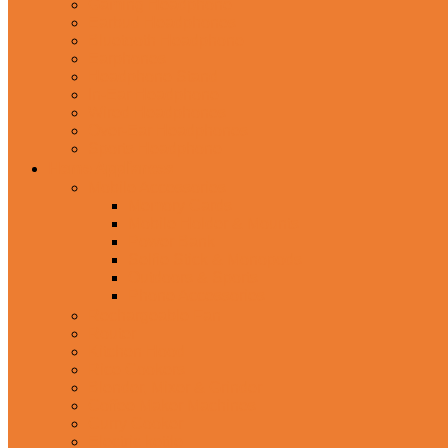
Gaming Headphone
Earbud Headphones
Bluetooth Headphone
Earphones
Headphone Stand
In-Ear Headphone
Wired Headphones
Over-Ear Headphones
Sports Headphone
Home Appliances
Mobile Accessories
Memory Cards
Mobile Holder & Mounts
Power Bank
Selfie Stick & Monopods
Outdoors & Sports
Phone Accessories
Rechargeable Fan
Router
Kitchen Hood
Rice Cookers
Blender, Mixer & Grinder
Coffee Maker Machines
Curry Cooker
Electric kettle