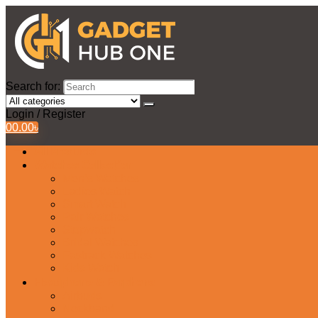
Search for:
Login / Register
0
0.00
৳
All Products
Watches Collection
Men’s Watches
Ladies Watch
Smart Watch
Pair Watches
Stopwatch
Bridal Watches
Fastrack Watches
Kids Watch
Headphone & Earphone
Airbuds
Neckband