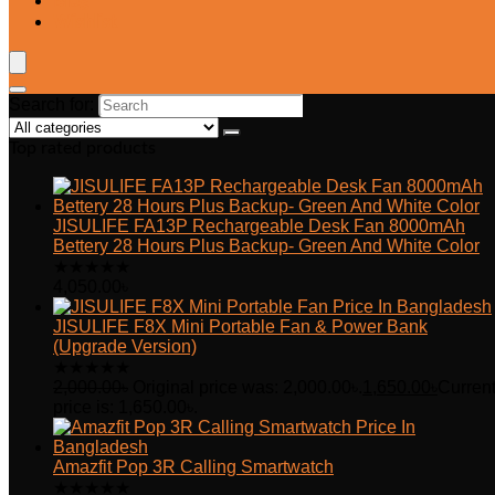
Blog
Wishlist
Search for:
Top rated products
JISULIFE FA13P Rechargeable Desk Fan 8000mAh
Bettery 28 Hours Plus Backup- Green And White Color
★
★
★
★
★
4,050.00
৳
JISULIFE F8X Mini Portable Fan & Power Bank
(Upgrade Version)
★
★
★
★
★
2,000.00
৳
Original price was: 2,000.00৳.
1,650.00
৳
Curren
price is: 1,650.00৳.
Amazfit Pop 3R Calling Smartwatch
★
★
★
★
★