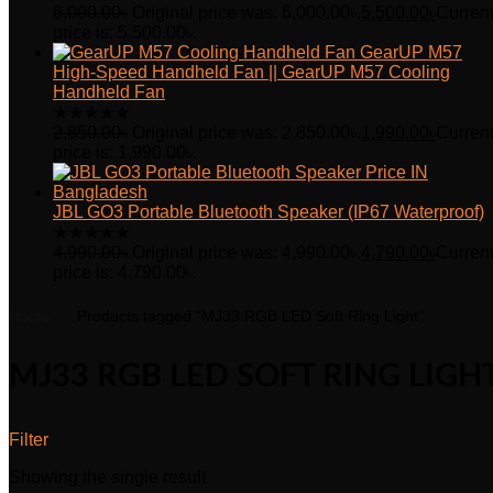
6,000.00
৳
Original price was: 6,000.00৳.
5,500.00
৳
Curren
price is: 5,500.00৳.
GearUP M57
High-Speed Handheld Fan || GearUP M57 Cooling
Handheld Fan
★
★
★
★
★
2,850.00
৳
Original price was: 2,850.00৳.
1,990.00
৳
Curren
price is: 1,990.00৳.
JBL GO3 Portable Bluetooth Speaker (IP67 Waterproof)
★
★
★
★
★
4,990.00
৳
Original price was: 4,990.00৳.
4,790.00
৳
Curren
price is: 4,790.00৳.
Home
Products tagged “MJ33 RGB LED Soft Ring Light”
MJ33 RGB LED SOFT RING LIGH
Filter
Showing the single result