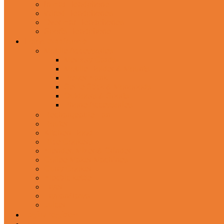
In-Ear Headphone
Wired Headphones
Over-Ear Headphones
Sports Headphone
Home Appliances
Mobile Accessories
Memory Cards
Mobile Holder & Mounts
Power Bank
Selfie Stick & Monopods
Outdoors & Sports
Phone Accessories
Rechargeable Fan
Router
Kitchen Hood
Rice Cookers
Blender, Mixer & Grinder
Coffee Maker Machines
Curry Cooker
Electric kettle
Fryer
Frypan/Tawa
Juicer
Login/Register