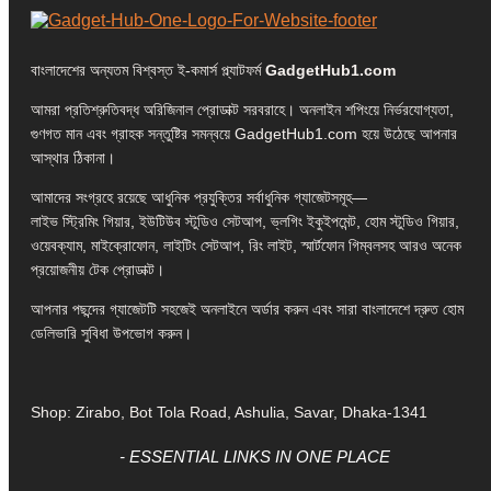
বাংলাদেশের অন্যতম বিশ্বস্ত ই-কমার্স প্ল্যাটফর্ম
GadgetHub1.com
আমরা প্রতিশ্রুতিবদ্ধ অরিজিনাল প্রোডাক্ট সরবরাহে। অনলাইন শপিংয়ে নির্ভরযোগ্যতা,
গুণগত মান এবং গ্রাহক সন্তুষ্টির সমন্বয়ে GadgetHub1.com হয়ে উঠেছে আপনার
আস্থার ঠিকানা।
আমাদের সংগ্রহে রয়েছে আধুনিক প্রযুক্তির সর্বাধুনিক গ্যাজেটসমূহ—
লাইভ স্ট্রিমিং গিয়ার, ইউটিউব স্টুডিও সেটআপ, ভ্লগিং ইকুইপমেন্ট, হোম স্টুডিও গিয়ার,
ওয়েবক্যাম, মাইক্রোফোন, লাইটিং সেটআপ, রিং লাইট, স্মার্টফোন গিম্বলসহ আরও অনেক
প্রয়োজনীয় টেক প্রোডাক্ট।
আপনার পছন্দের গ্যাজেটটি সহজেই অনলাইনে অর্ডার করুন এবং সারা বাংলাদেশে দ্রুত হোম
ডেলিভারি সুবিধা উপভোগ করুন।
Shop: Zirabo, Bot Tola Road, Ashulia, Savar, Dhaka-1341
- ESSENTIAL LINKS IN ONE PLACE