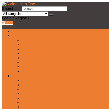
Search for:
Login / Register
0
0.00
৳
All Products
Watches Collection
Men’s Watches
Ladies Watch
Smart Watch
Pair Watches
Stopwatch
Bridal Watches
Fastrack Watches
Kids Watch
Headphone & Earphone
Airbuds
Neckband
Gaming Headphone
Earbud Headphones
Bluetooth Headphone
Earphones
Headphone Stand