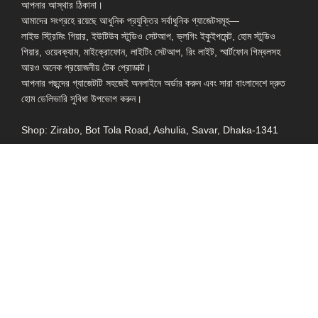
আপনার আস্থার ঠিকানা।
আমাদের সংগ্রহে রয়েছে আধুনিক প্রযুক্তির সর্বাধুনিক গ্যাজেটসমূহ—
লাইভ স্ট্রিমিং গিয়ার, ইউটিউব স্টুডিও সেটআপ, ভ্লগিং ইকুইপমেন্ট, হোম স্টুডিও
গিয়ার, ওয়েবক্যাম, মাইক্রোফোন, লাইটিং সেটআপ, রিং লাইট, স্মার্টফোন গিম্বলসহ
আরও অনেক প্রয়োজনীয় টেক প্রোডাক্ট।
আপনার পছন্দের গ্যাজেটটি সহজেই অনলাইনে অর্ডার করুন এবং সারা বাংলাদেশে দ্রুত
হোম ডেলিভারি সুবিধা উপভোগ করুন।
Shop: Zirabo, Bot Tola Road, Ashulia, Savar, Dhaka-1341
- ESSENTIAL LINKS IN ONE PLACE
EXPLORE MORE
QUICK LINKS
ALL PRODUCT
TERMS &
CONDITIONS
WATCHES
COLLECTION
RETURNS AND
REFUND POLICY
YOUTUBE STUDIO
GEARS