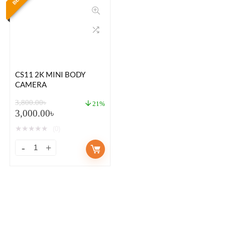
CS11 2K MINI BODY
CAMERA
3,800.00
৳
21%
3,000.00
৳
★
★
★
★
★
(0)