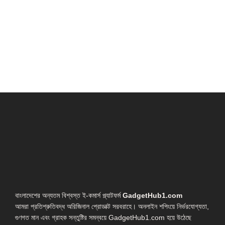
বাংলাদেশের অন্যতম বিশ্বস্ত ই-কমার্স প্ল্যাটফর্ম
GadgetHub1.com
আমরা প্রতিশ্রুতিবদ্ধ অরিজিনাল প্রোডাক্ট সরবরাহে। অনলাইন শপিংয়ে নির্ভরযোগ্যতা,
গুণগত মান এবং গ্রাহক সন্তুষ্টির সমন্বয়ে GadgetHub1.com হয়ে উঠেছে