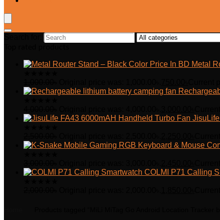
Wishlist
Search for:
Top rated products
Metal R
★
★
★
★
★
1,000.00
৳
Original price was: 1,000.00৳.
750.00
৳
Current p
Rechargeabl
★
★
★
★
★
4,000.00
৳
Original price was: 4,000.00৳.
3,000.00
৳
Current
JisuLi
★
★
★
★
★
2,500.00
৳
Original price was: 2,500.00৳.
2,250.00
৳
Current
★
★
★
★
★
3,000.00
৳
Original price was: 3,000.00৳.
2,450.00
৳
Current
COLMI P71 Calling S
★
★
★
★
★
2,000.00
৳
Original price was: 2,000.00৳.
1,850.00
৳
Current
Home
Products tagged “MiLi MiTag Go Android Location Tracker b