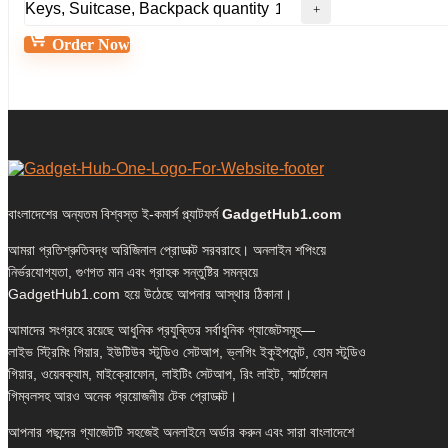
Keys, Suitcase, Backpack quantity
Order Now
বাংলাদেশের অন্যতম বিশ্বস্ত ই-কমার্স প্ল্যাটফর্ম
GadgetHub1.com
আমরা প্রতিশ্রুতিবদ্ধ অরিজিনাল প্রোডাক্ট সরবরাহে। অনলাইন শপিংয়ে
নির্ভরযোগ্যতা, গুণগত মান এবং গ্রাহক সন্তুষ্টির সমন্বয়ে
GadgetHub1.com হয়ে উঠেছে আপনার আস্থার ঠিকানা।
আমাদের সংগ্রহে রয়েছে আধুনিক প্রযুক্তির সর্বাধুনিক গ্যাজেটসমূহ—
লাইভ স্ট্রিমিং গিয়ার, ইউটিউব স্টুডিও সেটআপ, ভ্লগিং ইকুইপমেন্ট, হোম স্টুডিও
গিয়ার, ওয়েবক্যাম, মাইক্রোফোন, লাইটিং সেটআপ, রিং লাইট, স্মার্টফোন
গিম্বলসহ আরও অনেক প্রয়োজনীয় টেক প্রোডাক্ট।
আপনার পছন্দের গ্যাজেটটি সহজেই অনলাইনে অর্ডার করুন এবং সারা বাংলাদেশে