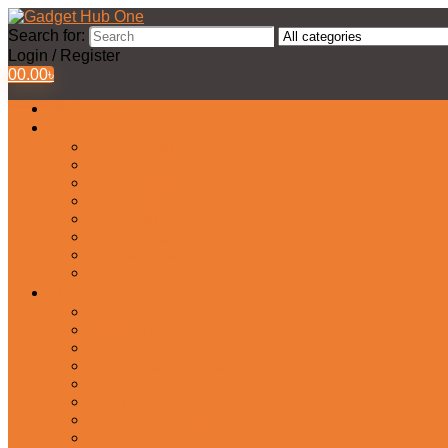
Search for:
Login / Register
0
0.00
৳
All Products
Watches Collection
Men’s Watches
Ladies Watch
Smart Watch
Pair Watches
Stopwatch
Bridal Watches
Fastrack Watches
Kids Watch
Headphone & Earphone
Airbuds
Neckband
Gaming Headphone
Earbud Headphones
Bluetooth Headphone
Earphones
Headphone Stand
In-Ear Headphone