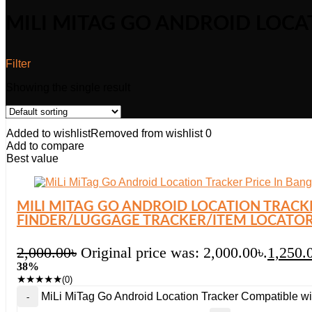
MILI MITAG GO ANDROID LOC
Filter
Showing the single result
Added to wishlist
Removed from wishlist
0
Add to compare
Best value
MILI MITAG GO ANDROID LOCATION TRACK
FINDER/LUGGAGE TRACKER/ITEM LOCATOR 
2,000.00
৳
Original price was: 2,000.00৳.
1,250.
38%
★
★
★
★
★
(0)
MiLi MiTag Go Android Location Tracker Compatible wi