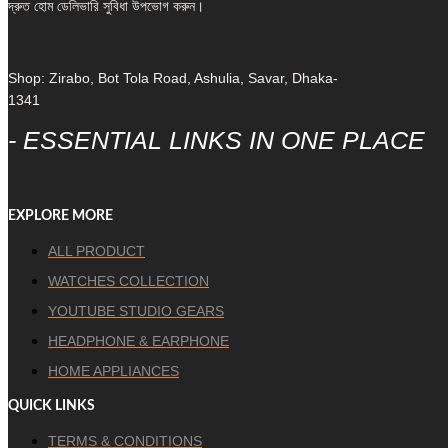
দ্রুত হোম ডেলিভারি সুবিধা উপভোগ করুন।
Shop: Zirabo, Bot Tola Road, Ashulia, Savar, Dhaka-
1341
- ESSENTIAL LINKS IN ONE PLACE
EXPLORE MORE
ALL PRODUCT
WATCHES COLLECTION
YOUTUBE STUDIO GEARS
HEADPHONE & EARPHONE
HOME APPLIANCES
QUICK LINKS
TERMS & CONDITIONS