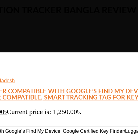
ATION TRACKER BANGLA REVIEW
ER COMPATIBLE WITH GOOGLE’S FIND MY DEVI
COMPATIBLE, SMART TRACKING TAG FOR KEYS
00
৳
Current price is: 1,250.00৳.
th Google’s Find My Device, Google Certified Key Finder/Lugga