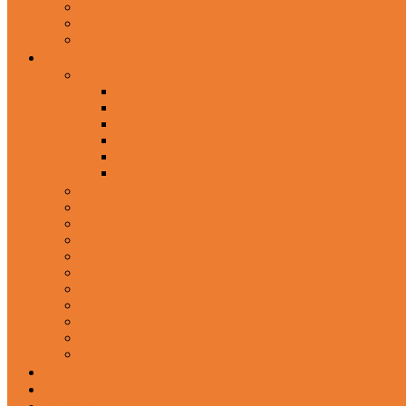
Wired Headphones
Over-Ear Headphones
Sports Headphone
Home Appliances
Mobile Accessories
Memory Cards
Mobile Holder & Mounts
Power Bank
Selfie Stick & Monopods
Outdoors & Sports
Phone Accessories
Rechargeable Fan
Router
Kitchen Hood
Rice Cookers
Blender, Mixer & Grinder
Coffee Maker Machines
Curry Cooker
Electric kettle
Fryer
Frypan/Tawa
Juicer
Login/Register
Blog