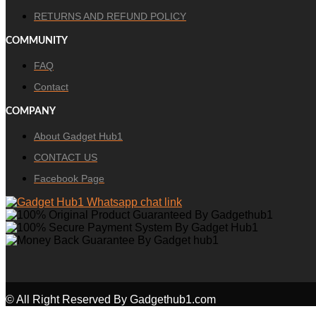
RETURNS AND REFUND POLICY
COMMUNITY
FAQ
Contact
COMPANY
About Gadget Hub1
CONTACT US
Facebook Page
© All Right Reserved By Gadgethub1.com