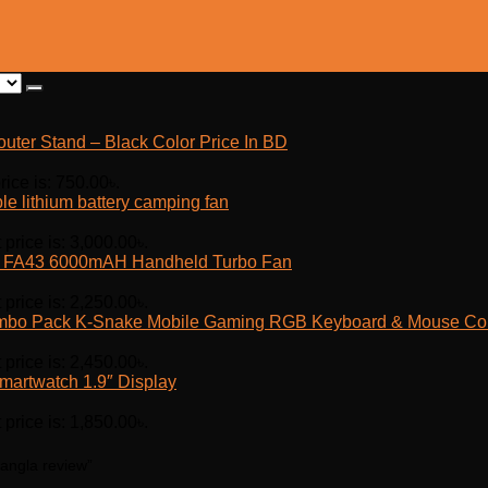
outer Stand – Black Color Price In BD
rice is: 750.00৳.
e lithium battery camping fan
 price is: 3,000.00৳.
fe FA43 6000mAH Handheld Turbo Fan
 price is: 2,250.00৳.
K-Snake Mobile Gaming RGB Keyboard & Mouse C
 price is: 2,450.00৳.
martwatch 1.9″ Display
 price is: 1,850.00৳.
angla review”