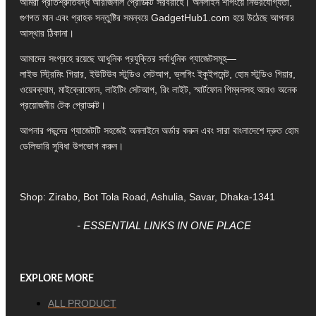
আমরা প্রতিশ্রুতিবদ্ধ অরিজিনাল প্রোডাক্ট সরবরাহে। অনলাইন শপিংয়ে নির্ভরযোগ্যতা,
গুণগত মান এবং গ্রাহক সন্তুষ্টির সমন্বয়ে GadgetHub1.com হয়ে উঠেছে আপনার
আস্থার ঠিকানা।
আমাদের সংগ্রহে রয়েছে আধুনিক প্রযুক্তির সর্বাধুনিক গ্যাজেটসমূহ—
লাইভ স্ট্রিমিং গিয়ার, ইউটিউব স্টুডিও সেটআপ, ভ্লগিং ইকুইপমেন্ট, হোম স্টুডিও গিয়ার,
ওয়েবক্যাম, মাইক্রোফোন, লাইটিং সেটআপ, রিং লাইট, স্মার্টফোন গিম্বলসহ আরও অনেক
প্রয়োজনীয় টেক প্রোডাক্ট।
আপনার পছন্দের গ্যাজেটটি সহজেই অনলাইনে অর্ডার করুন এবং সারা বাংলাদেশে দ্রুত হোম
ডেলিভারি সুবিধা উপভোগ করুন।
Shop: Zirabo, Bot Tola Road, Ashulia, Savar, Dhaka-1341
- ESSENTIAL LINKS IN ONE PLACE
EXPLORE MORE
ALL PRODUCT