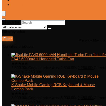
Blog
Wishlist
Search for:
Filter by price
Filter
Min price
Max pri
Top rated products
JisuLife
FA43 6000mAH Handheld Turbo Fan
★
★
★
★
★
2,500.00
৳
Original price was: 2,500.00৳.
2,250.00
৳
Curren
price is: 2,250.00৳.
K-Snake Mobile Gaming RGB Keyboard & Mouse
Combo Pack
★
★
★
★
★
3,000.00
৳
Original price was: 3,000.00৳.
2,450.00
৳
Curren
price is: 2,450.00৳.