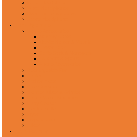
In-Ear Headphone
Wired Headphones
Over-Ear Headphones
Sports Headphone
Home Appliances
Mobile Accessories
Memory Cards
Mobile Holder & Mounts
Power Bank
Selfie Stick & Monopods
Outdoors & Sports
Phone Accessories
Rechargeable Fan
Router
Kitchen Hood
Rice Cookers
Blender, Mixer & Grinder
Coffee Maker Machines
Curry Cooker
Electric kettle
Fryer
Frypan/Tawa
Juicer
Login/Register