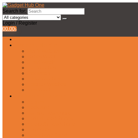
Search for:
Login / Register
0
0.00
৳
All Products
Watches Collection
Men’s Watches
Ladies Watch
Smart Watch
Pair Watches
Stopwatch
Bridal Watches
Fastrack Watches
Kids Watch
Headphone & Earphone
Airbuds
Neckband
Gaming Headphone
Earbud Headphones
Bluetooth Headphone
Earphones
Headphone Stand