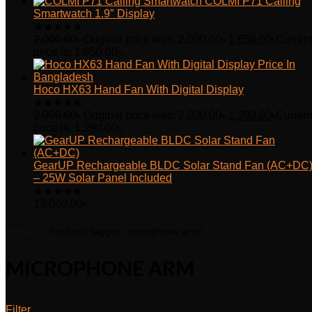
COLMI P71 Calling
Smartwatch 1.9″ Display
★
★
★
★
★
2,000.00
৳
Original price was: 2,000.00৳.
1,850.00
৳
Curren
price is: 1,850.00৳.
Hoco HX63 Hand Fan With Digital Display
★
★
★
★
★
2,000.00
৳
Original price was: 2,000.00৳.
1,290.00
৳
Curren
price is: 1,290.00৳.
GearUP Rechargeable BLDC Solar Stand Fan (AC+DC
– 25W Solar Panel Included
★
★
★
★
★
13,000.00
৳
Home
Products tagged “microphone arm”
MICROPHONE ARM
Filter