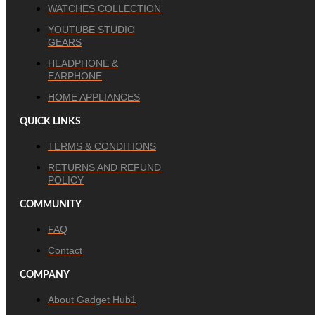
WATCHES COLLECTION
YOUTUBE STUDIO
GEARS
HEADPHONE &
EARPHONE
HOME APPLIANCES
QUICK LINKS
TERMS & CONDITIONS
RETURNS AND REFUND
POLICY
COMMUNITY
FAQ
Contact
COMPANY
About Gadget Hub1