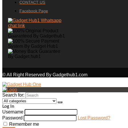
CONTACT US
Facebook Page
© All Right Reserved By Gadgethub1.com
Search for:
Log In
Username
Password
Lost Password?
Remember me