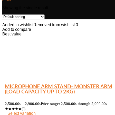
Showing the single result
Added to wishlist
Removed from wishlist
0
Add to compare
Best value
MICROPHONE ARM STAND- MONSTER ARM
(LOAD CAPACITY UP TO 2KG)
2,500.00
৳
–
2,900.00
৳
Price range: 2,500.00৳ through 2,900.00৳
★
★
★
★
★
(0)
Select variation