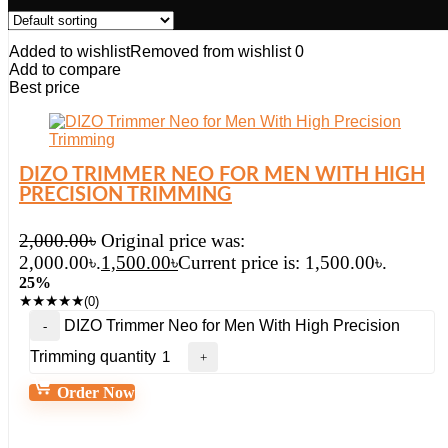
Added to wishlist
Removed from wishlist
0
Add to compare
Best price
DIZO TRIMMER NEO FOR MEN WITH HIGH
PRECISION TRIMMING
2,000.00
৳
Original price was:
2,000.00৳.
1,500.00
৳
Current price is: 1,500.00৳.
25%
★
★
★
★
★
(0)
DIZO Trimmer Neo for Men With High Precision
Trimming quantity
Order Now