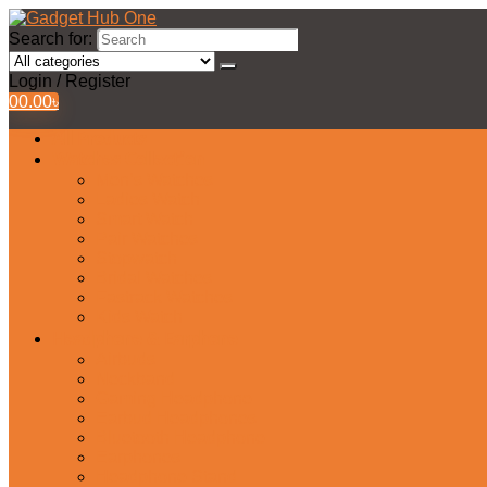
Search for:
Login / Register
0
0.00
৳
All Products
Watches Collection
Men’s Watches
Ladies Watch
Smart Watch
Pair Watches
Stopwatch
Bridal Watches
Fastrack Watches
Kids Watch
Headphone & Earphone
Airbuds
Neckband
Gaming Headphone
Earbud Headphones
Bluetooth Headphone
Earphones
Headphone Stand