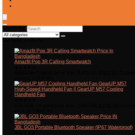
Blog
Wishlist
Search for:
Top rated products
Amazfit Pop 3R Calling Smartwatch
★
★
★
★
★
6,000.00
৳
Original price was: 6,000.00৳.
5,500.00
৳
Curren
price is: 5,500.00৳.
GearUP M57
High-Speed Handheld Fan || GearUP M57 Cooling
Handheld Fan
★
★
★
★
★
2,850.00
৳
Original price was: 2,850.00৳.
1,990.00
৳
Curren
price is: 1,990.00৳.
JBL GO3 Portable Bluetooth Speaker (IP67 Waterproof)
★
★
★
★
★