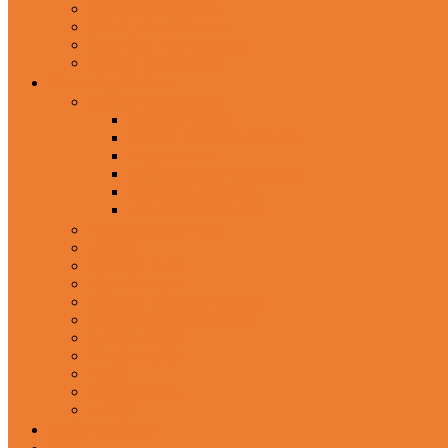
In-Ear Headphone
Wired Headphones
Over-Ear Headphones
Sports Headphone
Home Appliances
Mobile Accessories
Memory Cards
Mobile Holder & Mounts
Power Bank
Selfie Stick & Monopods
Outdoors & Sports
Phone Accessories
Rechargeable Fan
Router
Kitchen Hood
Rice Cookers
Blender, Mixer & Grinder
Coffee Maker Machines
Curry Cooker
Electric kettle
Fryer
Frypan/Tawa
Juicer
Login/Register