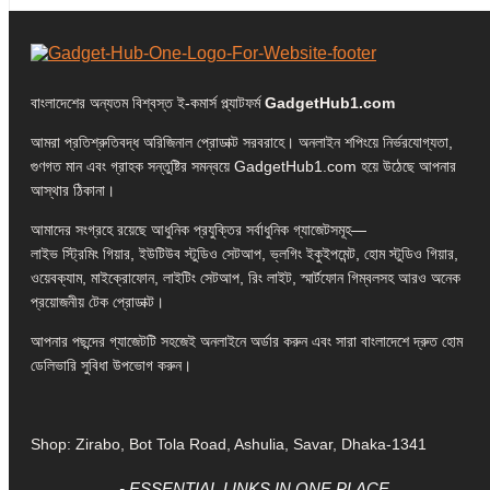
বাংলাদেশের অন্যতম বিশ্বস্ত ই-কমার্স প্ল্যাটফর্ম
GadgetHub1.com
আমরা প্রতিশ্রুতিবদ্ধ অরিজিনাল প্রোডাক্ট সরবরাহে। অনলাইন শপিংয়ে নির্ভরযোগ্যতা,
গুণগত মান এবং গ্রাহক সন্তুষ্টির সমন্বয়ে GadgetHub1.com হয়ে উঠেছে আপনার
আস্থার ঠিকানা।
আমাদের সংগ্রহে রয়েছে আধুনিক প্রযুক্তির সর্বাধুনিক গ্যাজেটসমূহ—
লাইভ স্ট্রিমিং গিয়ার, ইউটিউব স্টুডিও সেটআপ, ভ্লগিং ইকুইপমেন্ট, হোম স্টুডিও গিয়ার,
ওয়েবক্যাম, মাইক্রোফোন, লাইটিং সেটআপ, রিং লাইট, স্মার্টফোন গিম্বলসহ আরও অনেক
প্রয়োজনীয় টেক প্রোডাক্ট।
আপনার পছন্দের গ্যাজেটটি সহজেই অনলাইনে অর্ডার করুন এবং সারা বাংলাদেশে দ্রুত হোম
ডেলিভারি সুবিধা উপভোগ করুন।
Shop: Zirabo, Bot Tola Road, Ashulia, Savar, Dhaka-1341
- ESSENTIAL LINKS IN ONE PLACE