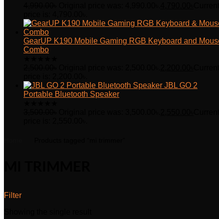
4,990.00
৳
Original price was: 4,990.00৳.
4,790.00
৳
Curren
price is: 4,790.00৳.
GearUP K190 Mobile Gaming RGB Keyboard and Mous
Combo
★
★
★
★
★
2,500.00
৳
Original price was: 2,500.00৳.
2,200.00
৳
Curren
price is: 2,200.00৳.
JBL GO 2
Portable Bluetooth Speaker
★
★
★
★
★
3,500.00
৳
Original price was: 3,500.00৳.
2,550.00
৳
Curren
price is: 2,550.00৳.
Home
Products tagged “mi trimmer”
MI TRIMMER
Filter
Showing the single result