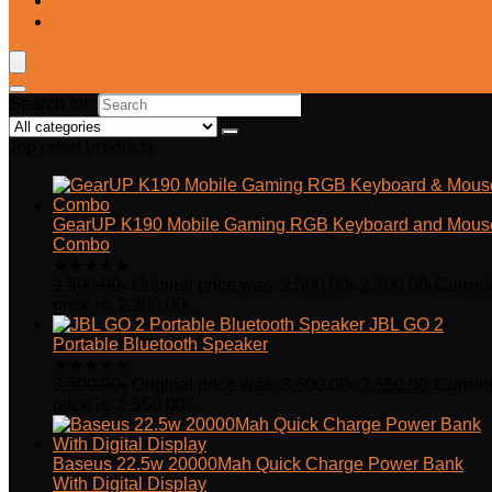
Blog
Wishlist
Search for:
Top rated products
GearUP K190 Mobile Gaming RGB Keyboard and Mous
Combo
★
★
★
★
★
2,500.00
৳
Original price was: 2,500.00৳.
2,200.00
৳
Curren
price is: 2,200.00৳.
JBL GO 2
Portable Bluetooth Speaker
★
★
★
★
★
3,500.00
৳
Original price was: 3,500.00৳.
2,550.00
৳
Curren
price is: 2,550.00৳.
Baseus 22.5w 20000Mah Quick Charge Power Bank
With Digital Display