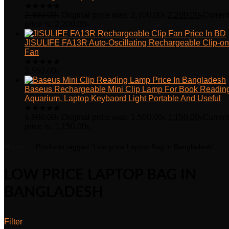
★
★
★
★
★
2,400.00
৳
Original price was: 2,400.00৳.
2,200.00
৳
Curren
price is: 2,200.00৳.
JISULIFE FA13R Auto-Oscillating Rechargeable Clip-on
Fan
★
★
★
★
★
3,550.00
৳
Baseus Rechargeable Mini Clip Lamp For Book Readin
Aquarium, Laptop Keybaord Light Portable And Useful
★
★
★
★
★
1,500.00
৳
Original price was: 1,500.00৳.
1,150.00
৳
Curren
price is: 1,150.00৳.
Home
Products tagged “Low price Laptop Bag in Bangladesh”
LOW PRICE LAPTOP BAG IN
BANGLADESH
Filter