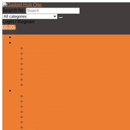
Search for:
Login / Register
0
0.00
৳
All Products
Watches Collection
Men’s Watches
Ladies Watch
Smart Watch
Pair Watches
Stopwatch
Bridal Watches
Fastrack Watches
Kids Watch
Headphone & Earphone
Airbuds
Neckband
Gaming Headphone
Earbud Headphones
Bluetooth Headphone
Earphones
Headphone Stand