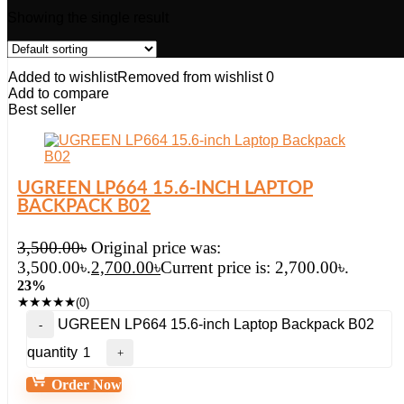
Showing the single result
Added to wishlist
Removed from wishlist
0
Add to compare
Best seller
UGREEN LP664 15.6-INCH LAPTOP
BACKPACK B02
3,500.00
৳
Original price was:
3,500.00৳.
2,700.00
৳
Current price is: 2,700.00৳.
23%
★
★
★
★
★
(0)
UGREEN LP664 15.6-inch Laptop Backpack B02
quantity
Order Now