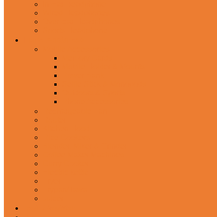
In-Ear Headphone
Wired Headphones
Over-Ear Headphones
Sports Headphone
Home Appliances
Mobile Accessories
Memory Cards
Mobile Holder & Mounts
Power Bank
Selfie Stick & Monopods
Outdoors & Sports
Phone Accessories
Rechargeable Fan
Router
Kitchen Hood
Rice Cookers
Blender, Mixer & Grinder
Coffee Maker Machines
Curry Cooker
Electric kettle
Fryer
Frypan/Tawa
Juicer
Login/Register