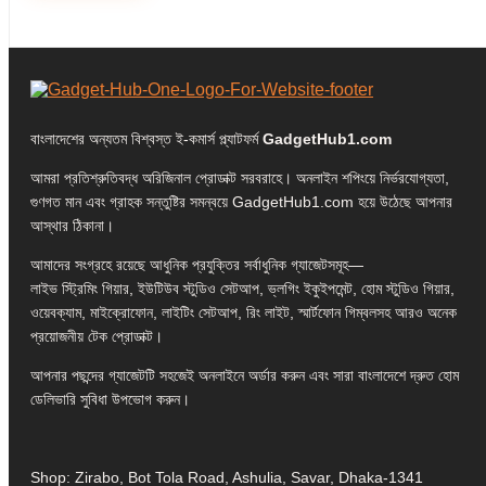
বাংলাদেশের অন্যতম বিশ্বস্ত ই-কমার্স প্ল্যাটফর্ম
GadgetHub1.com
আমরা প্রতিশ্রুতিবদ্ধ অরিজিনাল প্রোডাক্ট সরবরাহে। অনলাইন শপিংয়ে নির্ভরযোগ্যতা,
গুণগত মান এবং গ্রাহক সন্তুষ্টির সমন্বয়ে GadgetHub1.com হয়ে উঠেছে আপনার
আস্থার ঠিকানা।
আমাদের সংগ্রহে রয়েছে আধুনিক প্রযুক্তির সর্বাধুনিক গ্যাজেটসমূহ—
লাইভ স্ট্রিমিং গিয়ার, ইউটিউব স্টুডিও সেটআপ, ভ্লগিং ইকুইপমেন্ট, হোম স্টুডিও গিয়ার,
ওয়েবক্যাম, মাইক্রোফোন, লাইটিং সেটআপ, রিং লাইট, স্মার্টফোন গিম্বলসহ আরও অনেক
প্রয়োজনীয় টেক প্রোডাক্ট।
আপনার পছন্দের গ্যাজেটটি সহজেই অনলাইনে অর্ডার করুন এবং সারা বাংলাদেশে দ্রুত হোম
ডেলিভারি সুবিধা উপভোগ করুন।
Shop: Zirabo, Bot Tola Road, Ashulia, Savar, Dhaka-1341