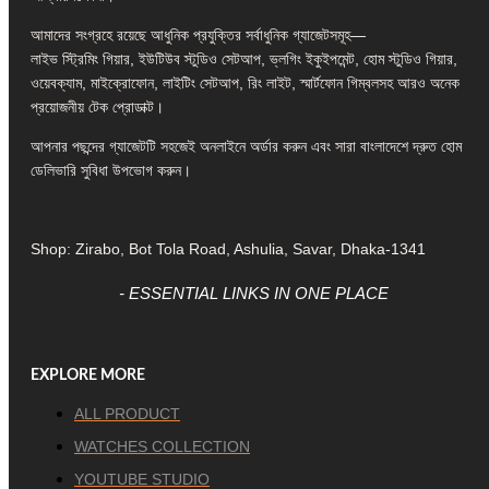
আমাদের সংগ্রহে রয়েছে আধুনিক প্রযুক্তির সর্বাধুনিক গ্যাজেটসমূহ—
লাইভ স্ট্রিমিং গিয়ার, ইউটিউব স্টুডিও সেটআপ, ভ্লগিং ইকুইপমেন্ট, হোম স্টুডিও গিয়ার,
ওয়েবক্যাম, মাইক্রোফোন, লাইটিং সেটআপ, রিং লাইট, স্মার্টফোন গিম্বলসহ আরও অনেক
প্রয়োজনীয় টেক প্রোডাক্ট।
আপনার পছন্দের গ্যাজেটটি সহজেই অনলাইনে অর্ডার করুন এবং সারা বাংলাদেশে দ্রুত হোম
ডেলিভারি সুবিধা উপভোগ করুন।
Shop: Zirabo, Bot Tola Road, Ashulia, Savar, Dhaka-1341
- ESSENTIAL LINKS IN ONE PLACE
EXPLORE MORE
ALL PRODUCT
WATCHES COLLECTION
YOUTUBE STUDIO