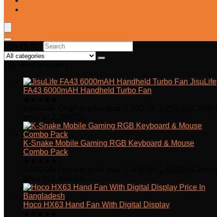
Blog
Wishlist
Search for:
Top rated products
JisuLife
FA43 6000mAH Handheld Turbo Fan
★
★
★
★
★
2,500.00
৳
Original price was: 2,500.00৳.
2,250.00
৳
Curren
price is: 2,250.00৳.
K-Snake Mobile Gaming RGB Keyboard & Mouse
Combo Pack
★
★
★
★
★
3,000.00
৳
Original price was: 3,000.00৳.
2,450.00
৳
Curren
price is: 2,450.00৳.
Hoco HX63 Hand Fan With Digital Display
★
★
★
★
★