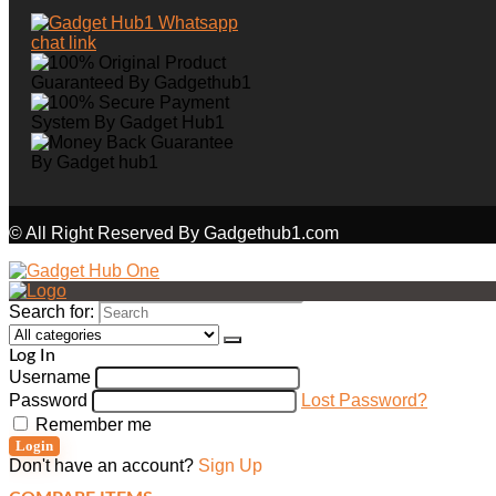
© All Right Reserved By Gadgethub1.com
Search for:
Log In
Username
Password
Lost Password?
Remember me
Login
Don't have an account?
Sign Up