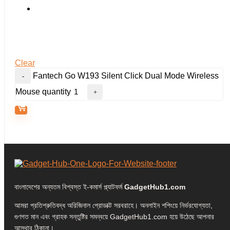
Clear
Fantech Go W193 Silent Click Dual Mode Wireless
Mouse quantity
বাংলাদেশের অন্যতম বিশ্বস্ত ই-কমার্স প্ল্যাটফর্ম
GadgetHub1.com
আমরা প্রতিশ্রুতিবদ্ধ অরিজিনাল প্রোডাক্ট সরবরাহে। অনলাইন শপিংয়ে নির্ভরযোগ্যতা,
গুণগত মান এবং গ্রাহক সন্তুষ্টির সমন্বয়ে GadgetHub1.com হয়ে উঠেছে আপনার
আস্থার ঠিকানা।