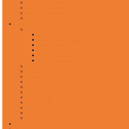
In-Ear Headphone
Wired Headphones
Over-Ear Headphones
Sports Headphone
Home Appliances
Mobile Accessories
Memory Cards
Mobile Holder & Mounts
Power Bank
Selfie Stick & Monopods
Outdoors & Sports
Phone Accessories
Rechargeable Fan
Router
Kitchen Hood
Rice Cookers
Blender, Mixer & Grinder
Coffee Maker Machines
Curry Cooker
Electric kettle
Fryer
Frypan/Tawa
Juicer
Login/Register