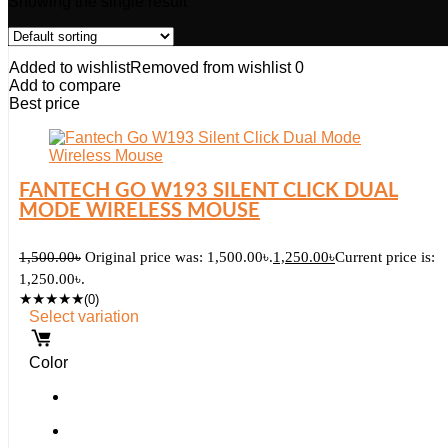
Showing the single result
Added to wishlist
Removed from wishlist
0
Add to compare
Best price
FANTECH GO W193 SILENT CLICK DUAL
MODE WIRELESS MOUSE
1,500.00
৳
Original price was: 1,500.00৳.
1,250.00
৳
Current price is:
1,250.00৳.
★
★
★
★
★
(0)
Select variation
Color