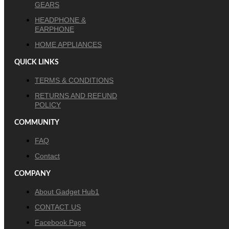
GEARS
HEADPHONE &
EARPHONE
HOME APPLIANCES
QUICK LINKS
TERMS & CONDITIONS
RETURNS AND REFUND
POLICY
COMMUNITY
FAQ
Contact
COMPANY
About Gadget Hub1
CONTACT US
Facebook Page