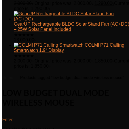
2,000.00
৳
Original price was: 2,000.00৳.
1,290.00
৳
Curren
price is: 1,290.00৳.
GearUP Rechargeable BLDC Solar Stand Fan (AC+DC
– 25W Solar Panel Included
★
★
★
★
★
13,000.00
৳
COLMI P71 Calling
Smartwatch 1.9″ Display
★
★
★
★
★
2,000.00
৳
Original price was: 2,000.00৳.
1,850.00
৳
Curren
price is: 1,850.00৳.
Home
Products tagged “low budget dual mode wireless mouse”
LOW BUDGET DUAL MODE
WIRELESS MOUSE
Filter