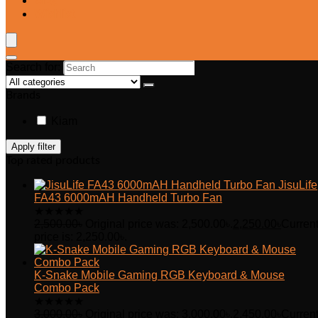
Blog
Wishlist
Search for:
Brands
Kiam
Apply filter
Top rated products
JisuLife
FA43 6000mAH Handheld Turbo Fan
★
★
★
★
★
2,500.00
৳
Original price was: 2,500.00৳.
2,250.00
৳
Curren
price is: 2,250.00৳.
K-Snake Mobile Gaming RGB Keyboard & Mouse
Combo Pack
★
★
★
★
★
3,000.00
৳
Original price was: 3,000.00৳.
2,450.00
৳
Curren