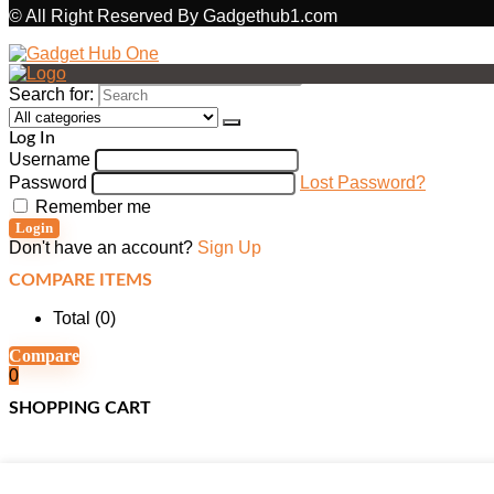
© All Right Reserved By Gadgethub1.com
Search for:
Log In
Username
Password
Lost Password?
Remember me
Login
Don't have an account?
Sign Up
COMPARE ITEMS
Total (
0
)
Compare
0
SHOPPING CART