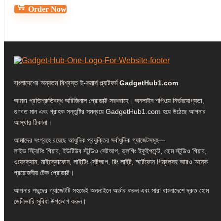
Order Now
বাংলাদেশের অন্যতম বিশ্বস্ত ই-কমার্স প্ল্যাটফর্ম
GadgetHub1.com
আমরা প্রতিশ্রুতিবদ্ধ অরিজিনাল প্রোডাক্ট সরবরাহে। অনলাইন শপিংয়ে নির্ভরযোগ্যতা,
গুণগত মান এবং গ্রাহক সন্তুষ্টির সমন্বয়ে GadgetHub1.com হয়ে উঠেছে আপনার
আস্থার ঠিকানা।
আমাদের সংগ্রহে রয়েছে আধুনিক প্রযুক্তির সর্বাধুনিক গ্যাজেটসমূহ—
লাইভ স্ট্রিমিং গিয়ার, ইউটিউব স্টুডিও সেটআপ, ভ্লগিং ইকুইপমেন্ট, হোম স্টুডিও গিয়ার,
ওয়েবক্যাম, মাইক্রোফোন, লাইটিং সেটআপ, রিং লাইট, স্মার্টফোন গিম্বলসহ আরও অনেক
প্রয়োজনীয় টেক প্রোডাক্ট।
আপনার পছন্দের গ্যাজেটটি সহজেই অনলাইনে অর্ডার করুন এবং সারা বাংলাদেশে দ্রুত হোম
ডেলিভারি সুবিধা উপভোগ করুন।