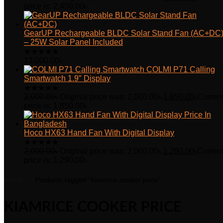
price is: 2,450.00৳.
GearUP Rechargeable BLDC Solar Stand Fan (AC+DC
– 25W Solar Panel Included
★
★
★
★
★
13,000.00
৳
COLMI P71 Calling
Smartwatch 1.9″ Display
★
★
★
★
★
2,000.00
৳
Original price was: 2,000.00৳.
1,850.00
৳
Curren
price is: 1,850.00৳.
Hoco HX63 Hand Fan With Digital Display
★
★
★
★
★
2,000.00
৳
Original price was: 2,000.00৳.
1,290.00
৳
Curren
price is: 1,290.00৳.
Home
Products tagged “kiamrice cooker price”
KIAMRICE COOKER PRICE