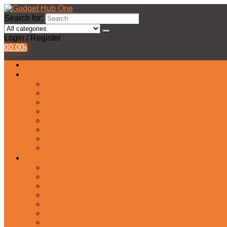
Search for:
Login / Register
0
0.00
৳
All Products
Watches Collection
Men’s Watches
Ladies Watch
Smart Watch
Pair Watches
Stopwatch
Bridal Watches
Fastrack Watches
Kids Watch
Headphone & Earphone
Airbuds
Neckband
Gaming Headphone
Earbud Headphones
Bluetooth Headphone
Earphones
Headphone Stand