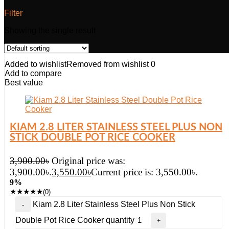
Filter
Showing the single result
Added to wishlist
Removed from wishlist
0
Add to compare
Best value
KIAM 2.8 LITER STAINLESS STEEL PLUS NON
STICK DOUBLE POT RICE COOKER
3,900.00
৳
Original price was:
3,900.00৳.
3,550.00
৳
Current price is: 3,550.00৳.
9%
★
★
★
★
★
(0)
Kiam 2.8 Liter Stainless Steel Plus Non Stick
Double Pot Rice Cooker quantity