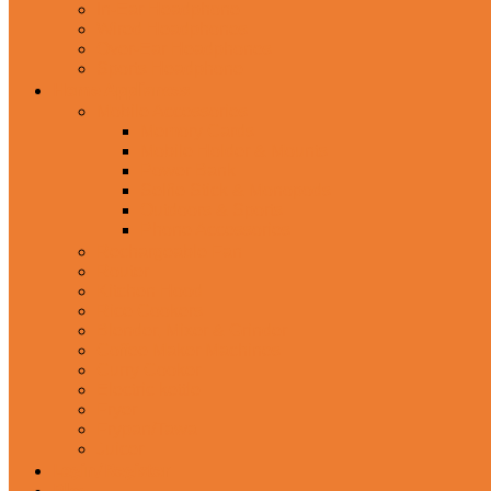
In-Ear Headphone
Wired Headphones
Over-Ear Headphones
Sports Headphone
Home Appliances
Mobile Accessories
Memory Cards
Mobile Holder & Mounts
Power Bank
Selfie Stick & Monopods
Outdoors & Sports
Phone Accessories
Rechargeable Fan
Router
Kitchen Hood
Rice Cookers
Blender, Mixer & Grinder
Coffee Maker Machines
Curry Cooker
Electric kettle
Fryer
Frypan/Tawa
Juicer
Login/Register