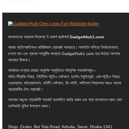
বাংলাদেশের অন্যতম বিশ্বস্ত ই-কমার্স প্ল্যাটফর্ম
GadgetHub1.com
আমরা প্রতিশ্রুতিবদ্ধ অরিজিনাল প্রোডাক্ট সরবরাহে। অনলাইন শপিংয়ে নির্ভরযোগ্যতা,
গুণগত মান এবং গ্রাহক সন্তুষ্টির সমন্বয়ে GadgetHub1.com হয়ে উঠেছে আপনার
আস্থার ঠিকানা।
আমাদের সংগ্রহে রয়েছে আধুনিক প্রযুক্তির সর্বাধুনিক গ্যাজেটসমূহ—
লাইভ স্ট্রিমিং গিয়ার, ইউটিউব স্টুডিও সেটআপ, ভ্লগিং ইকুইপমেন্ট, হোম স্টুডিও গিয়ার,
ওয়েবক্যাম, মাইক্রোফোন, লাইটিং সেটআপ, রিং লাইট, স্মার্টফোন গিম্বলসহ আরও অনেক
প্রয়োজনীয় টেক প্রোডাক্ট।
আপনার পছন্দের গ্যাজেটটি সহজেই অনলাইনে অর্ডার করুন এবং সারা বাংলাদেশে দ্রুত হোম
ডেলিভারি সুবিধা উপভোগ করুন।
Shop: Zirabo, Bot Tola Road, Ashulia, Savar, Dhaka-1341