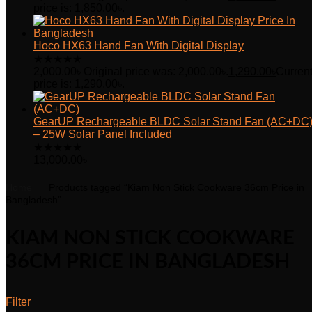
price is: 1,850.00৳.
Hoco HX63 Hand Fan With Digital Display
★
★
★
★
★
2,000.00
৳
Original price was: 2,000.00৳.
1,290.00
৳
Curren
price is: 1,290.00৳.
GearUP Rechargeable BLDC Solar Stand Fan (AC+DC
– 25W Solar Panel Included
★
★
★
★
★
13,000.00
৳
Home
Products tagged “Kiam Non Stick Cookware 36cm Price in
Bangladesh”
KIAM NON STICK COOKWARE
36CM PRICE IN BANGLADESH
Filter