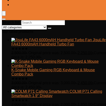
Blog
Wishlist
Search for:
Top rated products
JisuLife
FA43 6000mAH Handheld Turbo Fan
★
★
★
★
★
2,500.00
৳
Original price was: 2,500.00৳.
2,250.00
৳
Curren
price is: 2,250.00৳.
K-Snake Mobile Gaming RGB Keyboard & Mouse
Combo Pack
★
★
★
★
★
3,000.00
৳
Original price was: 3,000.00৳.
2,450.00
৳
Curren
price is: 2,450.00৳.
COLMI P71 Calling
Smartwatch 1.9″ Display
★
★
★
★
★
2,000.00
৳
Original price was: 2,000.00৳.
1,850.00
৳
Curren