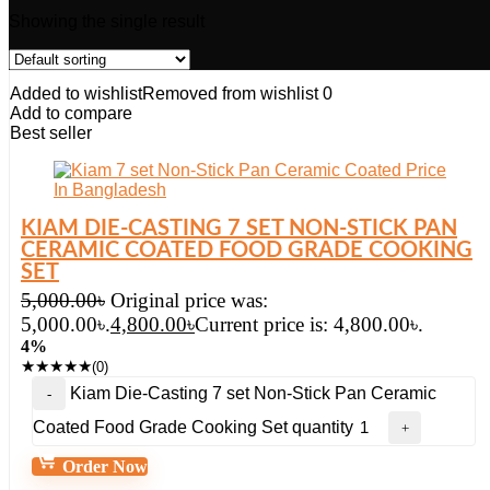
Showing the single result
Added to wishlist
Removed from wishlist
0
Add to compare
Best seller
KIAM DIE-CASTING 7 SET NON-STICK PAN
CERAMIC COATED FOOD GRADE COOKING
SET
5,000.00
৳
Original price was:
5,000.00৳.
4,800.00
৳
Current price is: 4,800.00৳.
4%
★
★
★
★
★
(0)
Kiam Die-Casting 7 set Non-Stick Pan Ceramic
Coated Food Grade Cooking Set quantity
Order Now