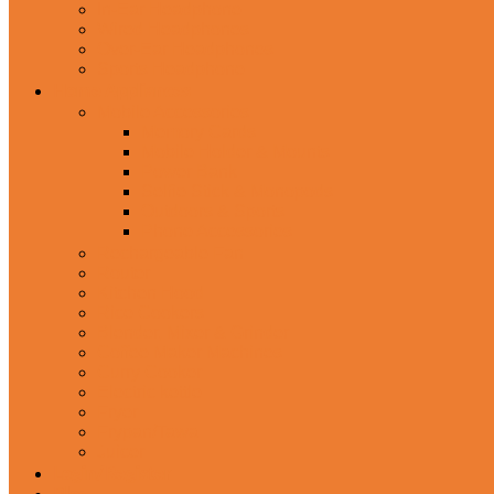
In-Ear Headphone
Wired Headphones
Over-Ear Headphones
Sports Headphone
Home Appliances
Mobile Accessories
Memory Cards
Mobile Holder & Mounts
Power Bank
Selfie Stick & Monopods
Outdoors & Sports
Phone Accessories
Rechargeable Fan
Router
Kitchen Hood
Rice Cookers
Blender, Mixer & Grinder
Coffee Maker Machines
Curry Cooker
Electric kettle
Fryer
Frypan/Tawa
Juicer
Login/Register