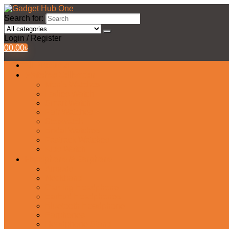
Search for:
Login / Register
0
0.00
৳
All Products
Watches Collection
Men’s Watches
Ladies Watch
Smart Watch
Pair Watches
Stopwatch
Bridal Watches
Fastrack Watches
Kids Watch
Headphone & Earphone
Airbuds
Neckband
Gaming Headphone
Earbud Headphones
Bluetooth Headphone
Earphones
Headphone Stand