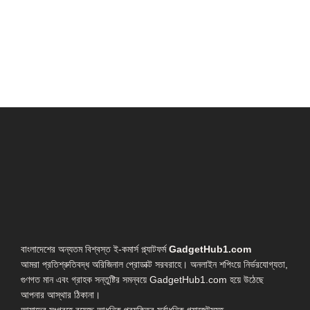
বাংলাদেশের অন্যতম বিশ্বস্ত ই-কমার্স প্ল্যাটফর্ম
GadgetHub1.com
আমরা প্রতিশ্রুতিবদ্ধ অরিজিনাল প্রোডাক্ট সরবরাহে। অনলাইন শপিংয়ে নির্ভরযোগ্যতা,
গুণগত মান এবং গ্রাহক সন্তুষ্টির সমন্বয়ে GadgetHub1.com হয়ে উঠেছে
আপনার আস্থার ঠিকানা।
আমাদের সংগ্রহে রয়েছে আধুনিক প্রযুক্তির সর্বাধুনিক গ্যাজেটসমূহ—