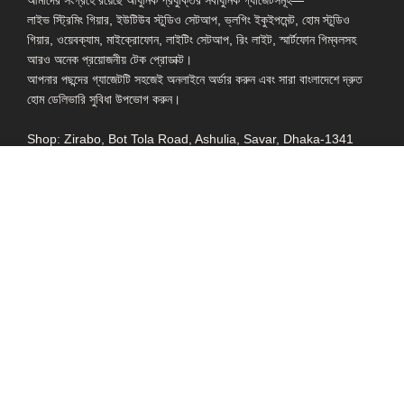
লাইভ স্ট্রিমিং গিয়ার, ইউটিউব স্টুডিও সেটআপ, ভ্লগিং ইকুইপমেন্ট, হোম স্টুডিও
গিয়ার, ওয়েবক্যাম, মাইক্রোফোন, লাইটিং সেটআপ, রিং লাইট, স্মার্টফোন গিম্বলসহ
আরও অনেক প্রয়োজনীয় টেক প্রোডাক্ট।
আপনার পছন্দের গ্যাজেটটি সহজেই অনলাইনে অর্ডার করুন এবং সারা বাংলাদেশে দ্রুত
হোম ডেলিভারি সুবিধা উপভোগ করুন।
Shop: Zirabo, Bot Tola Road, Ashulia, Savar, Dhaka-1341
- ESSENTIAL LINKS IN ONE PLACE
EXPLORE MORE
QUICK LINKS
ALL PRODUCT
TERMS &
CONDITIONS
WATCHES
COLLECTION
RETURNS AND
REFUND POLICY
YOUTUBE STUDIO
GEARS
HEADPHONE &