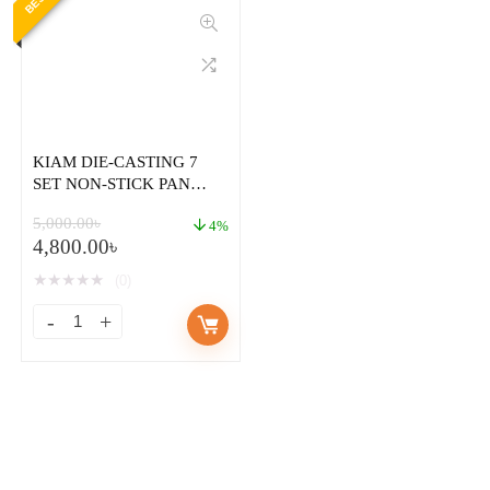
KIAM DIE-CASTING 7
SET NON-STICK PAN
CERAMIC COATED FOOD
5,000.00
৳
GRADE COOKING SET
4%
4,800.00
৳
★
★
★
★
★
(0)