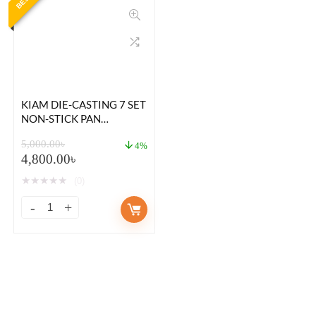
KIAM DIE-CASTING 7 SET
NON-STICK PAN
CERAMIC COATED FOOD
5,000.00
৳
GRADE COOKING SET
4%
4,800.00
৳
★
★
★
★
★
(0)