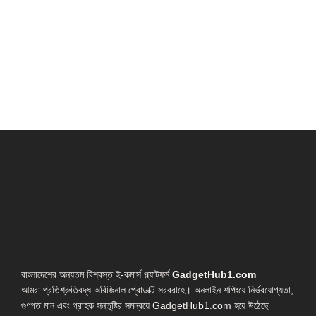
বাংলাদেশের অন্যতম বিশ্বস্ত ই-কমার্স প্ল্যাটফর্ম
GadgetHub1.com
আমরা প্রতিশ্রুতিবদ্ধ অরিজিনাল প্রোডাক্ট সরবরাহে। অনলাইন শপিংয়ে নির্ভরযোগ্যতা,
গুণগত মান এবং গ্রাহক সন্তুষ্টির সমন্বয়ে GadgetHub1.com হয়ে উঠেছে