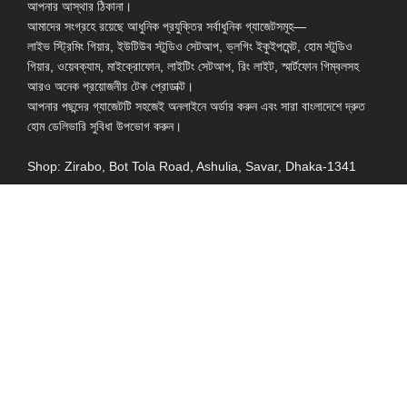
আপনার আস্থার ঠিকানা।
আমাদের সংগ্রহে রয়েছে আধুনিক প্রযুক্তির সর্বাধুনিক গ্যাজেটসমূহ—
লাইভ স্ট্রিমিং গিয়ার, ইউটিউব স্টুডিও সেটআপ, ভ্লগিং ইকুইপমেন্ট, হোম স্টুডিও
গিয়ার, ওয়েবক্যাম, মাইক্রোফোন, লাইটিং সেটআপ, রিং লাইট, স্মার্টফোন গিম্বলসহ
আরও অনেক প্রয়োজনীয় টেক প্রোডাক্ট।
আপনার পছন্দের গ্যাজেটটি সহজেই অনলাইনে অর্ডার করুন এবং সারা বাংলাদেশে দ্রুত
হোম ডেলিভারি সুবিধা উপভোগ করুন।
Shop: Zirabo, Bot Tola Road, Ashulia, Savar, Dhaka-1341
- ESSENTIAL LINKS IN ONE PLACE
EXPLORE MORE
QUICK LINKS
ALL PRODUCT
TERMS &
CONDITIONS
WATCHES
COLLECTION
RETURNS AND
REFUND POLICY
YOUTUBE STUDIO
GEARS